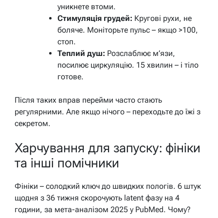
уникнете втоми.
Стимуляція грудей:
Кругові рухи, не
боляче. Моніторьте пульс – якщо >100,
стоп.
Теплий душ:
Розслаблює м’язи,
посилює циркуляцію. 15 хвилин – і тіло
готове.
Після таких вправ перейми часто стають
регулярними. Але якщо нічого – переходьте до їжі з
секретом.
Харчування для запуску: фініки
та інші помічники
Фініки – солодкий ключ до швидких пологів. 6 штук
щодня з 36 тижня скорочують latent фазу на 4
години, за мета-аналізом 2025 у PubMed. Чому?