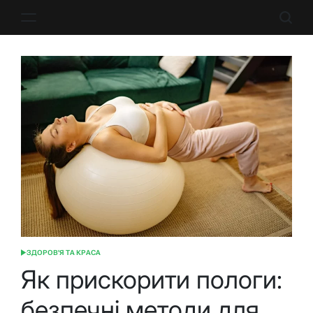
Перейти
до
вмісту
ЗДОРОВ'Я ТА КРАСА
ОПУБЛІКУВАТИ
У
Як прискорити пологи:
безпечні методи для