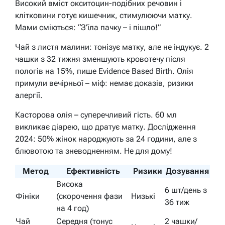
Високий вміст окситоцин-подібних речовин і
клітковини готує кишечник, стимулюючи матку.
Мами сміються: “З’їла пачку – і пішло!”
Чай з листя малини: тонізує матку, але не індукує. 2
чашки з 32 тижня зменшують кровотечу після
пологів на 15%, пише Evidence Based Birth. Олія
примули вечірньої – міф: немає доказів, ризики
алергії.
Касторова олія – суперечливий гість. 60 мл
викликає діарею, що дратує матку. Дослідження
2024: 50% жінок народжують за 24 години, але з
блювотою та зневодненням. Не для дому!
Метод
Ефективність
Ризики
Дозування
Висока
6 шт/день з
Фініки
(скорочення фази
Низькі
36 тиж
на 4 год)
Чай
Середня (тонус
2 чашки/