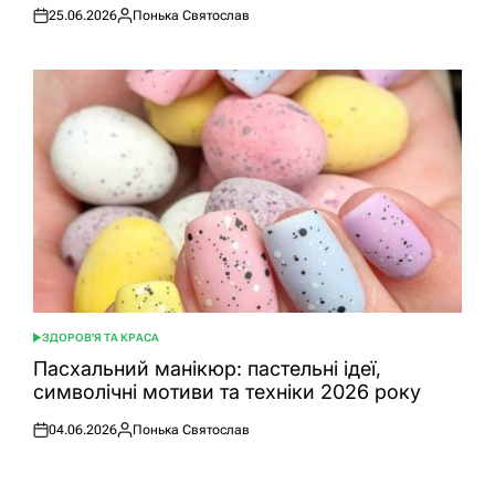
25.06.2026
Понька Святослав
Оприлюднено
Опубліковано
ЗДОРОВ'Я ТА КРАСА
ОПУБЛІКУВАТИ
У
Пасхальний манікюр: пастельні ідеї,
символічні мотиви та техніки 2026 року
04.06.2026
Понька Святослав
Оприлюднено
Опубліковано