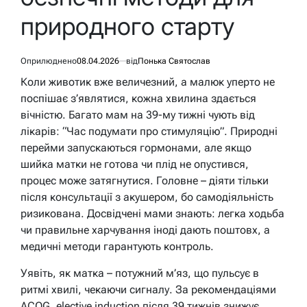
природного старту
Оприлюднено
08.04.2026
від
Понька Святослав
Коли животик вже величезний, а малюк уперто не
поспішає з’являтися, кожна хвилина здається
вічністю. Багато мам на 39-му тижні чують від
лікарів: “Час подумати про стимуляцію”. Природні
перейми запускаються гормонами, але якщо
шийка матки не готова чи плід не опустився,
процес може затягнутися. Головне – діяти тільки
після консультації з акушером, бо самодіяльність
ризикована. Досвідчені мами знають: легка ходьба
чи правильне харчування іноді дають поштовх, а
медичні методи гарантують контроль.
Уявіть, як матка – потужний м’яз, що пульсує в
ритмі хвилі, чекаючи сигналу. За рекомендаціями
ACOG, elective induction після 39 тижнів знижує