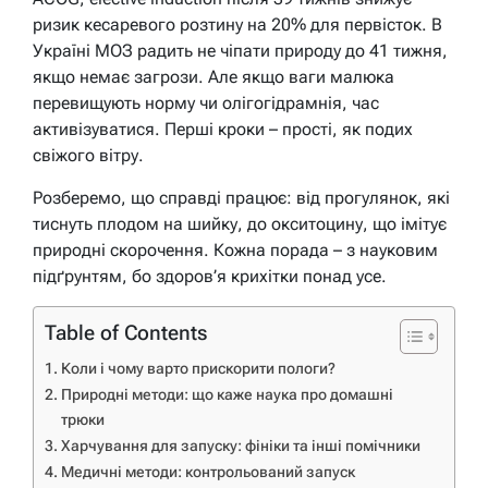
ризик кесаревого розтину на 20% для первісток. В
Україні МОЗ радить не чіпати природу до 41 тижня,
якщо немає загрози. Але якщо ваги малюка
перевищують норму чи олігогідрамнія, час
активізуватися. Перші кроки – прості, як подих
свіжого вітру.
Розберемо, що справді працює: від прогулянок, які
тиснуть плодом на шийку, до окситоцину, що імітує
природні скорочення. Кожна порада – з науковим
підґрунтям, бо здоров’я крихітки понад усе.
Table of Contents
Коли і чому варто прискорити пологи?
Природні методи: що каже наука про домашні
трюки
Харчування для запуску: фініки та інші помічники
Медичні методи: контрольований запуск