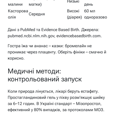
Низькі
малини
матки)
день
Касторова
Високі
60 мл
Середня
олія
(діарея)
одноразово
Дані з PubMed та Evidence Based Birth. Джерела:
pubmed.ncbi.nlm.nih.gov, evidencebasedbirth.com.
Гостра їжа чи ананас – казки: бромелайн не
проникає через плаценту. Оберіть фініки – смачно й
корисно.
Медичні методи:
контрольований запуск
Коли природа лінується, лікарі беруть естафету.
Простагландиновий гель у піхву розм’якшує шийку
за 6–12 годин. В Україні стандарт – Мізопростол,
ефективний у 80% випадків, за протоколами МОЗ.