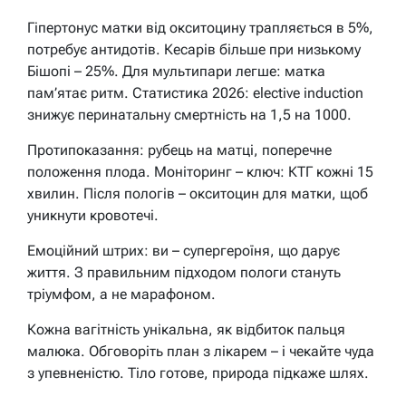
Гіпертонус матки від окситоцину трапляється в 5%,
потребує антидотів. Кесарів більше при низькому
Бішопі – 25%. Для мультипари легше: матка
пам’ятає ритм. Статистика 2026: elective induction
знижує перинатальну смертність на 1,5 на 1000.
Протипоказання: рубець на матці, поперечне
положення плода. Моніторинг – ключ: КТГ кожні 15
хвилин. Після пологів – окситоцин для матки, щоб
уникнути кровотечі.
Емоційний штрих: ви – супергероїня, що дарує
життя. З правильним підходом пологи стануть
тріумфом, а не марафоном.
Кожна вагітність унікальна, як відбиток пальця
малюка. Обговоріть план з лікарем – і чекайте чуда
з упевненістю. Тіло готове, природа підкаже шлях.