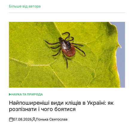
Більше від автора
НАУКА ТА ПРИРОДА
ОПУБЛІКУВАТИ
У
Найпоширеніші види кліщів в Україні: як
розпізнати і чого боятися
07.08.2026
Понька Святослав
Оприлюднено
Опубліковано