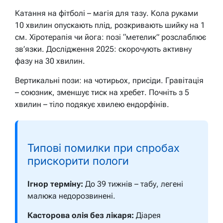
Катання на фітболі – магія для тазу. Кола руками
10 хвилин опускають плід, розкривають шийку на 1
см. Хіротерапія чи йога: позі “метелик” розслаблює
зв’язки. Дослідження 2025: скорочують активну
фазу на 30 хвилин.
Вертикальні пози: на чотирьох, присіди. Гравітація
– союзник, зменшує тиск на хребет. Почніть з 5
хвилин – тіло подякує хвилею ендорфінів.
Типові помилки при спробах
прискорити пологи
Ігнор терміну:
До 39 тижнів – табу, легені
малюка недорозвинені.
Касторова олія без лікаря:
Діарея