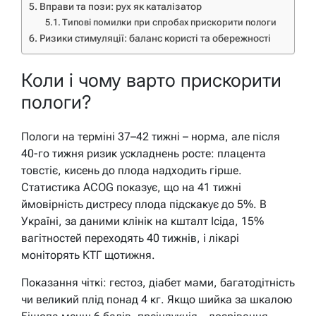
Вправи та пози: рух як каталізатор
Типові помилки при спробах прискорити пологи
Ризики стимуляції: баланс користі та обережності
Коли і чому варто прискорити
пологи?
Пологи на терміні 37–42 тижні – норма, але після
40-го тижня ризик ускладнень росте: плацента
товстіє, кисень до плода надходить гірше.
Статистика ACOG показує, що на 41 тижні
ймовірність дистресу плода підскакує до 5%. В
Україні, за даними клінік на кшталт Ісіда, 15%
вагітностей переходять 40 тижнів, і лікарі
моніторять КТГ щотижня.
Показання чіткі: гестоз, діабет мами, багатодітність
чи великий плід понад 4 кг. Якщо шийка за шкалою