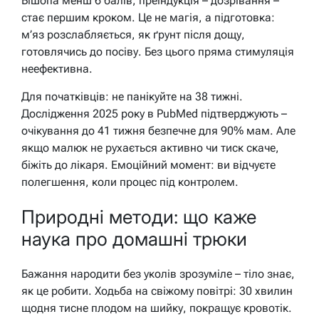
Бішопа менш 6 балів, преіндукція – дозрівання –
стає першим кроком. Це не магія, а підготовка:
м’яз розслабляється, як ґрунт після дощу,
готовлячись до посіву. Без цього пряма стимуляція
неефективна.
Для початківців: не панікуйте на 38 тижні.
Дослідження 2025 року в PubMed підтверджують –
очікування до 41 тижня безпечне для 90% мам. Але
якщо малюк не рухається активно чи тиск скаче,
біжіть до лікаря. Емоційний момент: ви відчуєте
полегшення, коли процес під контролем.
Природні методи: що каже
наука про домашні трюки
Бажання народити без уколів зрозуміле – тіло знає,
як це робити. Ходьба на свіжому повітрі: 30 хвилин
щодня тисне плодом на шийку, покращує кровотік.