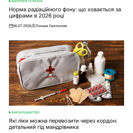
ЗДОРОВ'Я ТА КРАСА
ОПУБЛІКУВАТИ
У
Норма радіаційного фону: що ховається за
цифрами в 2026 році
06.07.2026
Понька Святослав
Оприлюднено
Опубліковано
ЗАКОНОДАВСТВО
ОПУБЛІКУВАТИ
У
Які ліки можна перевозити через кордон:
детальний гід мандрівника