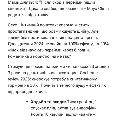
Мами діляться: “Після сходів перейми пішли
хвилями”. Докази слабкі, але безпечні – Mayo Clinic
радить як підготовку.
Секс – інтимний поштовх: сперма містить
простагландини, що розм’якшують шийку. Але
тільки без протипоказань, як плацента превіа.
Дослідження 2024 не знайшли 100% ефекту, та 20%
жінок відзначають перейми через 6 годин.
Романтика з користю, чи не так?
Стимуляція сосків: пальцями чи насосом 20 хвилин
3 рази на день вивільняє окситоцин. Cochrane
review 2025: скорочує потребу в синтетичному
гормоні на 30%. Почніть з теплого душу – ефект як
від природної хвилі.
Ходьба та сходи:
Тиск гравітації
опускає плід, активізує ендорфіни.
Робіть 10 хвилин, відпочивайте –