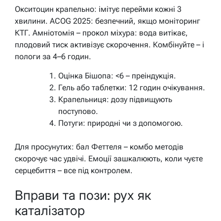
Окситоцин крапельно: імітує перейми кожні 3
хвилини. ACOG 2025: безпечний, якщо моніторинг
КТГ. Амніотомія – прокол міхура: вода витікає,
плодовий тиск активізує скорочення. Комбінуйте – і
пологи за 4–6 годин.
Оцінка Бішопа: <6 – преіндукція.
Гель або таблетки: 12 годин очікування.
Крапельниця: дозу підвищують
поступово.
Потуги: природні чи з допомогою.
Для просунутих: бал Феттеля – комбо методів
скорочує час удвічі. Емоції зашкалюють, коли чуєте
серцебиття – все під контролем.
Вправи та пози: рух як
каталізатор