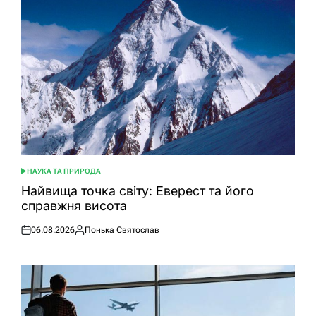
НАУКА ТА ПРИРОДА
ОПУБЛІКУВАТИ
У
Найвища точка світу: Еверест та його
справжня висота
06.08.2026
Понька Святослав
Оприлюднено
Опубліковано