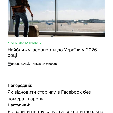
ЛОГІСТИКА ТА ТРАНСПОРТ
ОПУБЛІКУВАТИ
У
Найближчі аеропорти до України у 2026
році
05.08.2026
Понька Святослав
Оприлюднено
Опубліковано
Навігація
Попередній:
записів
Як відновити сторінку в Facebook без
номера і пароля
Наступний:
Як варити цвітну капусту: секрети ідеальної