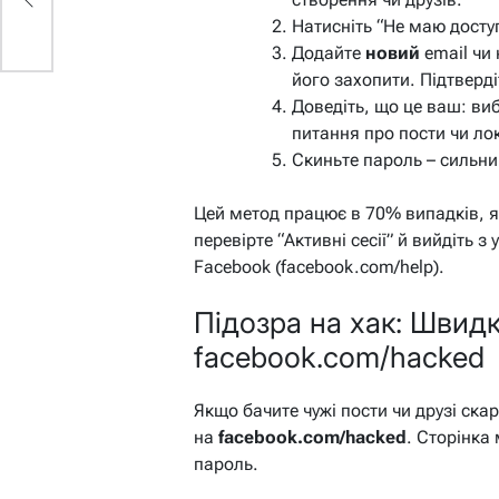
Натисніть “Не маю доступ
Додайте
новий
email чи 
його захопити. Підтверд
Доведіть, що це ваш: виб
питання про пости чи лок
Скиньте пароль – сильни
Цей метод працює в 70% випадків, я
перевірте “Активні сесії” й вийдіть 
Facebook (facebook.com/help).
Підозра на хак: Швидк
facebook.com/hacked
Якщо бачите чужі пости чи друзі скар
на
facebook.com/hacked
. Сторінка
пароль.