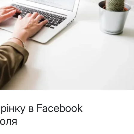
орінку в Facebook
роля