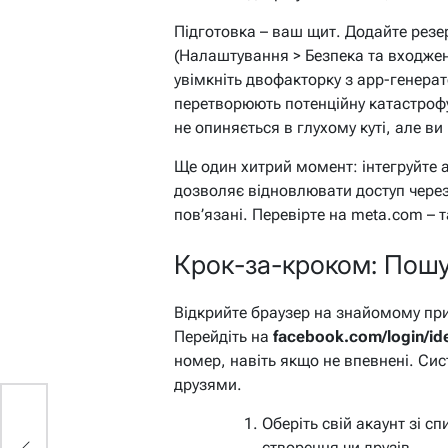
Підготовка – ваш щит. Додайте резе
(Налаштування > Безпека та входжен
увімкніть двофакторку з app-генера
перетворюють потенційну катастроф
не опиняється в глухому куті, але ви
Ще один хитрий момент: інтегруйте а
дозволяє відновлювати доступ через
пов’язані. Перевірте на meta.com – т
Крок-за-кроком: Пошук
Відкрийте браузер на знайомому при
Перейдіть на
facebook.com/login/ide
номер, навіть якщо не впевнені. Си
друзями.
і
Оберіть свій акаунт зі сп
створення чи друзів.