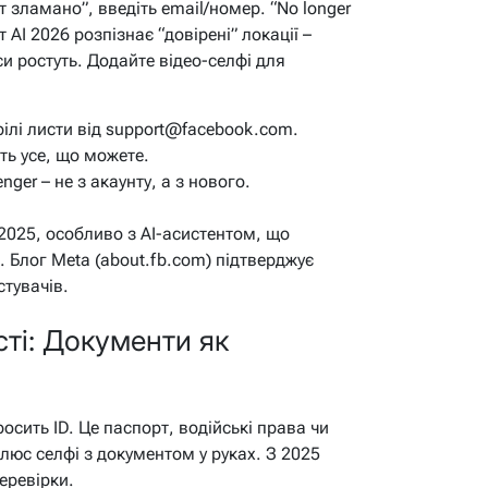
т зламано”, введіть email/номер. “No longer
т AI 2026 розпізнає “довірені” локації –
и ростуть. Додайте відео-селфі для
рілі листи від support@facebook.com.
ть усе, що можете.
ger – не з акаунту, а з нового.
2025, особливо з AI-асистентом, що
 Блог Meta (about.fb.com) підтверджує
тувачів.
сті: Документи як
осить ID. Це паспорт, водійські права чи
 плюс селфі з документом у руках. З 2025
еревірки.