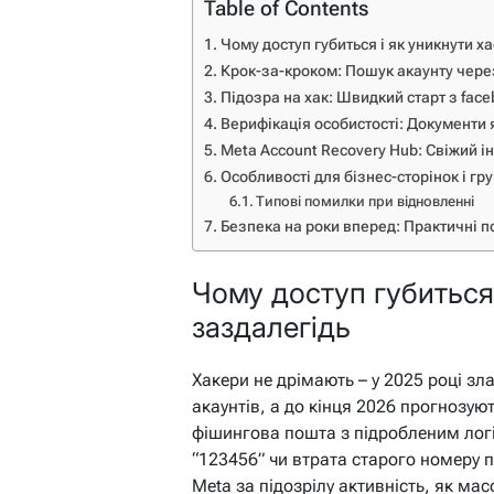
Table of Contents
Чому доступ губиться і як уникнути х
Крок-за-кроком: Пошук акаунту через
Підозра на хак: Швидкий старт з fac
Верифікація особистості: Документи я
Meta Account Recovery Hub: Свіжий і
Особливості для бізнес-сторінок і гр
Типові помилки при відновленні
Безпека на роки вперед: Практичні 
Чому доступ губиться 
заздалегідь
Хакери не дрімають – у 2025 році з
акаунтів, а до кінця 2026 прогнозую
фішингова пошта з підробленим логі
“123456” чи втрата старого номеру пі
Meta за підозрілу активність, як мас