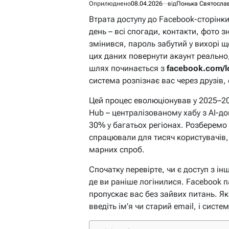
Оприлюднено
08.04.2026
від
Понька Святосла
Втрата доступу до Facebook-сторінки
день – всі спогади, контакти, фото 
змінився, пароль забутий у вихорі щ
цих даних повернути акаунт реально
шлях починається з
facebook.com/lo
система розпізнає вас через друзів, 
Цей процес еволюціонував у 2025–20
Hub – централізованому хабу з AI-д
30% у багатьох регіонах. Розберемо
спрацювали для тисяч користувачів,
марних спроб.
Спочатку перевірте, чи є доступ з і
де ви раніше логінилися. Facebook па
пропускає вас без зайвих питань. Як
введіть ім’я чи старий email, і сист