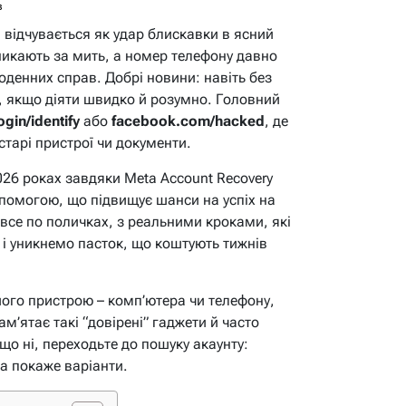
в
 відчувається як удар блискавки в ясний
зникають за мить, а номер телефону давно
оденних справ. Добрі новини: навіть без
, якщо діяти швидко й розумно. Головний
gin/identify
або
facebook.com/hacked
, де
старі пристрої чи документи.
26 роках завдяки Meta Account Recovery
опомогою, що підвищує шанси на успіх на
 все по поличках, з реальними кроками, які
 і уникнемо пасток, що коштують тижнів
ншого пристрою – комп’ютера чи телефону,
м’ятає такі “довірені” гаджети й часто
що ні, переходьте до пошуку акаунту:
ема покаже варіанти.