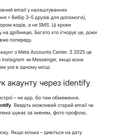
рвний email у налаштуваннях
ня > Вибір 3–5 друзів для допомоги),
тором кодів, а не SMS.
Ці кроки
у на дрібницю.
Багато хто ігнорує це, доки
 вже попереду.
каунт з Meta Accounts Center. З 2025 це
 Instagram чи Messenger, якщо вони
ам усе в одному місці.
 акаунту через identify
строї – не app, бо там обмеження.
ntify
. Введіть можливий старий email чи
стема шукає за іменем, фото профілю,
иску. Якщо кілька – дивіться на дату