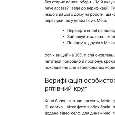
Без старих даних: оберіть “Мій акаун
have access?” веде до верифікації. Ту
якщо з вашого дому чи роботи, шанс
перевірки, як у нових flows Meta.
Перевірте email на підоз
Заблокуйте хакера: зміні
Повідомте друзів у Messen
Успіх вищий на 30% після оновлень 
чатиться природно й пропонує кроки.
покращення для заблокованих корис
Верифікація особисто
рятівний круг
Коли базові методи пасують, Meta пр
ID-картка – чітке фото з обох боків,
додано відео-селфі для динамічної п