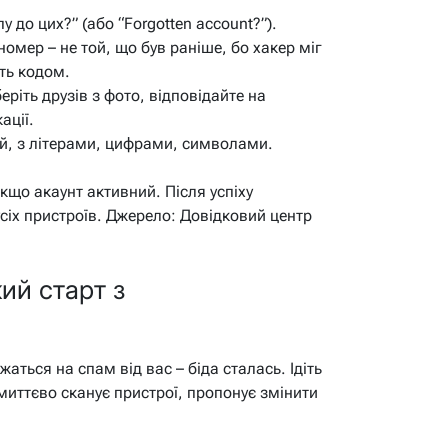
у до цих?” (або “Forgotten account?”).
номер – не той, що був раніше, бо хакер міг
іть кодом.
еріть друзів з фото, відповідайте на
ації.
й, з літерами, цифрами, символами.
кщо акаунт активний. Після успіху
з усіх пристроїв. Джерело: Довідковий центр
ий старт з
жаться на спам від вас – біда сталась. Ідіть
 миттєво сканує пристрої, пропонує змінити