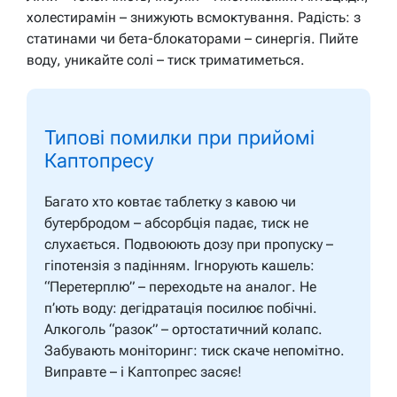
холестирамін – знижують всмоктування. Радість: з
статинами чи бета-блокаторами – синергія. Пийте
воду, уникайте солі – тиск триматиметься.
Типові помилки при прийомі
Каптопресу
Багато хто ковтає таблетку з кавою чи
бутербродом – абсорбція падає, тиск не
слухається. Подвоюють дозу при пропуску –
гіпотензія з падінням. Ігнорують кашель:
“Перетерплю” – переходьте на аналог. Не
п’ють воду: дегідратація посилює побічні.
Алкоголь “разок” – ортостатичний колапс.
Забувають моніторинг: тиск скаче непомітно.
Виправте – і Каптопрес засяє!