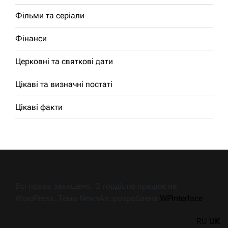
Фільми та серіали
Фінанси
Церковні та святкові дати
Цікаві та визначні постаті
Цікаві факти
Всі права захищено. З гордістю працює на
WordPress. Тема NewsArc розроблена
WPInterface
.
RU
UK