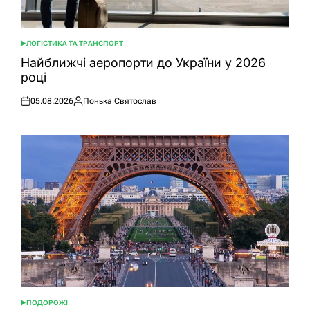
ЛОГІСТИКА ТА ТРАНСПОРТ
ОПУБЛІКУВАТИ
У
Найближчі аеропорти до України у 2026
році
05.08.2026
Понька Святослав
Оприлюднено
Опубліковано
ПОДОРОЖІ
ОПУБЛІКУВАТИ