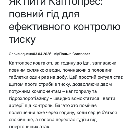
Як пити Каптопрес:
повний гід для
ефективного контролю
тиску
Оприлюднено
03.04.2026
від
Понька Святослав
Каптопрес ковтають за годину до їди, запиваючи
повним склянкою води, починаючи з половини
таблетки один раз на добу. Цей простий ритуал стає
щитом проти стрибків тиску, дозволяючи двом
потужним компонентам – каптоприлу та
гідрохлоротіазиду – швидко всмоктатися і взяти
артерії під контроль. Багато хто помічає
полегшення вже через годину, коли серце б’ється
спокійніше, а голова перестає гудіти від
гіпертонічних атак.