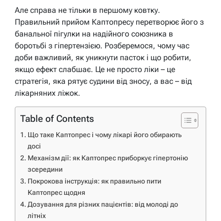
Але справа не тільки в першому ковтку.
Правильний прийом Каптопресу перетворює його з
банальної пігулки на надійного союзника в
боротьбі з гіпертензією. Розберемося, чому час
доби важливий, як уникнути пасток і що робити,
якщо ефект слабшає. Це не просто ліки – це
стратегія, яка рятує судини від зносу, а вас – від
лікарняних ліжок.
Table of Contents
Що таке Каптопрес і чому лікарі його обирають
досі
Механізм дії: як Каптопрес приборкує гіпертонію
зсередини
Покрокова інструкція: як правильно пити
Каптопрес щодня
Дозування для різних пацієнтів: від молоді до
літніх