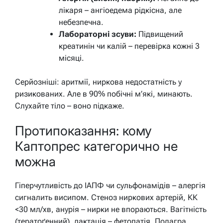
лікаря – ангіоедема рідкісна, але
небезпечна.
Лабораторні зсуви:
Підвищений
креатинін чи калій – перевірка кожні 3
місяці.
Серйозніші: аритмії, ниркова недостатність у
ризикованих. Але в 90% побічні м’які, минають.
Слухайте тіло – воно підкаже.
Протипоказання: кому
Каптопрес категорично не
можна
Гіперчутливість до ІАПФ чи сульфонамідів – алергія
сигналить висипом. Стеноз ниркових артерій, КК
<30 мл/хв, анурія – нирки не впораються. Вагітність
(тератоґенний), лактація – фетопатія. Подагра,