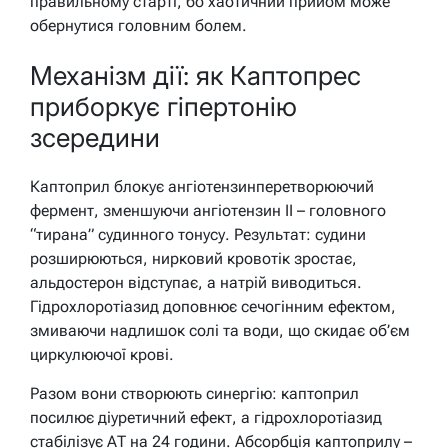
правильному старті, бо хаотичний прийом може
обернутися головним болем.
Механізм дії: як Каптопрес
приборкує гіпертонію
зсередини
Каптоприл блокує ангіотензинперетворюючий
фермент, зменшуючи ангіотензин II – головного
“тирана” судинного тонусу. Результат: судини
розширюються, нирковий кровотік зростає,
альдостерон відступає, а натрій виводиться.
Гідрохлоротіазид доповнює сечогінним ефектом,
змиваючи надлишок солі та води, що скидає об’єм
циркулюючої крові.
Разом вони створюють синергію: каптоприл
посилює діуретичний ефект, а гідрохлоротіазид
стабілізує АТ на 24 години. Абсорбція каптоприлу –