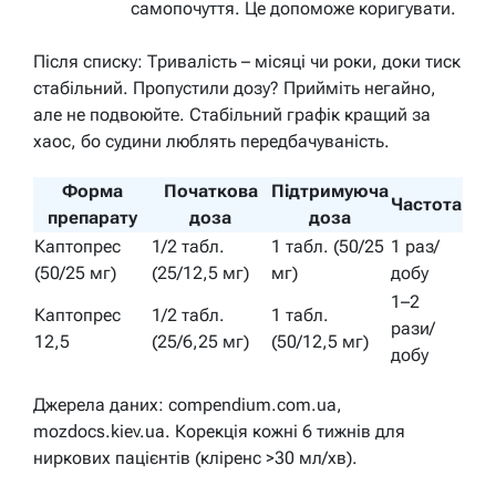
самопочуття. Це допоможе коригувати.
Після списку: Тривалість – місяці чи роки, доки тиск
стабільний. Пропустили дозу? Прийміть негайно,
але не подвоюйте. Стабільний графік кращий за
хаос, бо судини люблять передбачуваність.
Форма
Початкова
Підтримуюча
Частота
препарату
доза
доза
Каптопрес
1/2 табл.
1 табл. (50/25
1 раз/
(50/25 мг)
(25/12,5 мг)
мг)
добу
1–2
Каптопрес
1/2 табл.
1 табл.
рази/
12,5
(25/6,25 мг)
(50/12,5 мг)
добу
Джерела даних: compendium.com.ua,
mozdocs.kiev.ua. Корекція кожні 6 тижнів для
ниркових пацієнтів (кліренс >30 мл/хв).