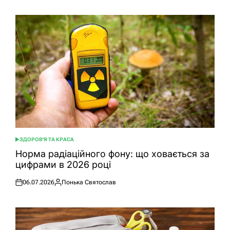
ЗДОРОВ'Я ТА КРАСА
ОПУБЛІКУВАТИ
У
Норма радіаційного фону: що ховається за
цифрами в 2026 році
06.07.2026
Понька Святослав
Оприлюднено
Опубліковано