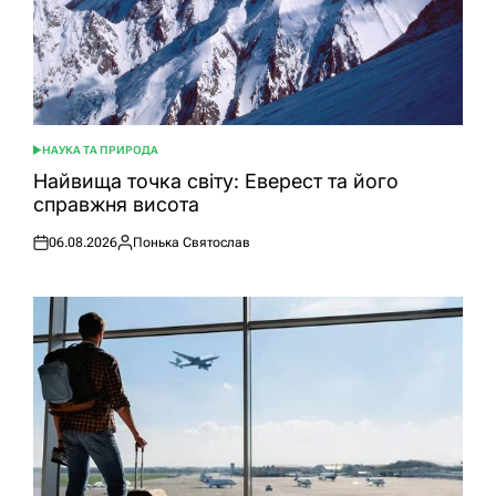
НАУКА ТА ПРИРОДА
ОПУБЛІКУВАТИ
У
Найвища точка світу: Еверест та його
справжня висота
06.08.2026
Понька Святослав
Оприлюднено
Опубліковано