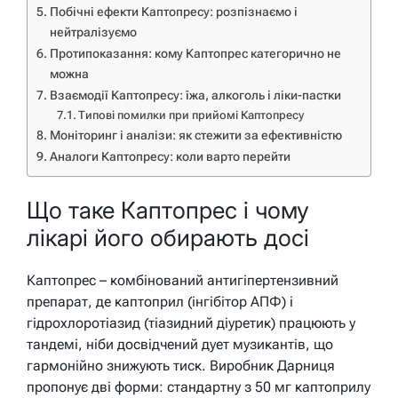
Побічні ефекти Каптопресу: розпізнаємо і
нейтралізуємо
Протипоказання: кому Каптопрес категорично не
можна
Взаємодії Каптопресу: їжа, алкоголь і ліки-пастки
Типові помилки при прийомі Каптопресу
Моніторинг і аналізи: як стежити за ефективністю
Аналоги Каптопресу: коли варто перейти
Що таке Каптопрес і чому
лікарі його обирають досі
Каптопрес – комбінований антигіпертензивний
препарат, де каптоприл (інгібітор АПФ) і
гідрохлоротіазид (тіазидний діуретик) працюють у
тандемі, ніби досвідчений дует музикантів, що
гармонійно знижують тиск. Виробник Дарниця
пропонує дві форми: стандартну з 50 мг каптоприлу