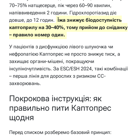
70–75% натщесерце, пік через 60–90 хвилин,
напіввиведення 2 години. Гідрохлоротіазид діє
довше, до 12 годин.
Їжа знижує біодоступність
каптоприлу на 30–40%, тому прийом до сніданку
– правило номер один.
У пацієнтів з дисфункцією лівого шлуночка чи
нефропатією Каптопрес не просто знижує тиск, а
захищає органи-мішені, покращуючи
інсуліночутливість. За ESC/ESH 2024, такі комбінації
– перша лінія для дорослих з ризиком СС-
захворювань.
Покрокова інструкція: як
правильно пити Каптопрес
щодня
Перед списком розберемо базовий принцип: