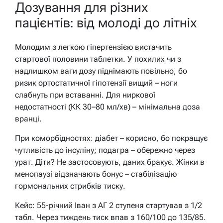
Дозування для різних
пацієнтів: від молоді до літніх
Молодим з легкою гіпертензією вистачить
стартової половини таблетки. У похилих чи з
надлишком ваги дозу піднімають повільно, бо
ризик ортостатичної гіпотензії вищий – ноги
слабнуть при вставанні. Для ниркової
недостатності (КК 30–80 мл/хв) – мінімальна доза
вранці.
При коморбідностях: діабет – корисно, бо покращує
чутливість до інсуліну; подагра – обережно через
урат. Діти? Не застосовують, даних бракує. Жінки в
менопаузі відзначають бонус – стабілізацію
гормональних стрибків тиску.
Кейс: 55-річний Іван з АГ 2 ступеня стартував з 1/2
табл. Через тиждень тиск впав з 160/100 до 135/85.