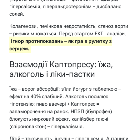
гіперcalcемія, гіперальдостеронізм – дисбаланс
солей.
Колагенози, печінкова недостатність, стеноз аорти
– ризики множаться. Перед стартом ЕКГ і аналізи.
Ігнор протипоказань – як гра в рулетку з
серцем.
Взаємодії Каптопресу: їжа,
алкоголь і ліки-пастки
Їжа – ворог абсорбції: з’їли йогурт з таблеткою –
ефект на 40% слабший. Алкоголь посилює
гіпотензію: пиво ввечері + Каптопрес =
запаморочення на ранок. НПЗП (ібупрофен)
блокують нирковий ефект, калійзберігаючі
(спіронолактон) – гіперкаліємія.
Літій – токсичність, інсулін – гіпоглікемія. Антациди,