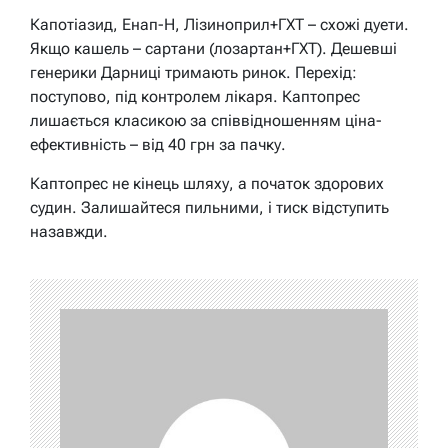
Капотіазид, Енап-Н, Лізиноприл+ГХТ – схожі дуети.
Якщо кашель – сартани (лозартан+ГХТ). Дешевші
генерики Дарниці тримають ринок. Перехід:
поступово, під контролем лікаря. Каптопрес
лишається класикою за співвідношенням ціна-
ефективність – від 40 грн за пачку.
Каптопрес не кінець шляху, а початок здорових
судин. Залишайтеся пильними, і тиск відступить
назавжди.