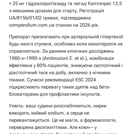
+ 25 мг гідрохлоротіазиду та легшу Каптопрес 12,5
з меншими дозами для старту. Регістрація
UA/8156/01/02 триває, підтверджена
compendium.com.ua станом на 2026 рік.
Препарат призначають при артеріальній гіпертензії
будь-якого ступеня, особливо коли монотерапія не
справляється. За даними клінічних досліджень
1980-х–1990-х (Ambrosioni E. et al.), комбінація
ефективна у 80% пацієнтів, знижуючи систолічний і
діастолічний тиск на добу, включно з нічними
піками. Сучасні рекомендації ESC 2024
підкреслюють перевагу таких дуетів над бета-
блокаторами для профілактики інсультів.
Уявіть: ваші судини розслабляються, нирки
виводять зайвий sodium, а серце не
перевантажується. Це не магія, а фармакологія,
перевірена десятиліттями. Але ключ – у