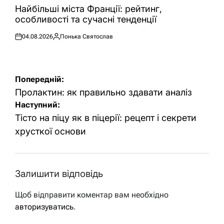
У
Найбільші міста Франції: рейтинг,
особливості та сучасні тенденції
04.08.2026
Понька Святослав
Оприлюднено
Опубліковано
Навігація
Попередній:
записів
Пролактин: як правильно здавати аналіз
Наступний:
Тісто на піцу як в піцерії: рецепт і секрети
хрусткої основи
Залишити відповідь
Щоб відправити коментар вам необхідно
авторизуватись
.