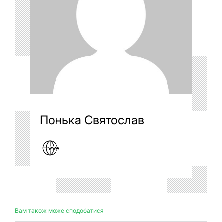
Понька Святослав
Вам також може сподобатися