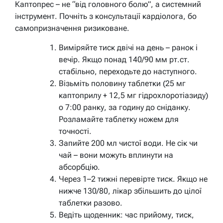
Каптопрес – не “від головного болю”, а системний
інструмент. Почніть з консультації кардіолога, бо
самопризначення ризиковане.
Виміряйте тиск двічі на день – ранок і
вечір. Якщо понад 140/90 мм рт.ст.
стабільно, переходьте до наступного.
Візьміть половину таблетки (25 мг
каптоприлу + 12,5 мг гідрохлоротіазиду)
о 7:00 ранку, за годину до сніданку.
Розламайте таблетку ножем для
точності.
Запийте 200 мл чистої води. Не сік чи
чай – вони можуть вплинути на
абсорбцію.
Через 1–2 тижні перевірте тиск. Якщо не
нижче 130/80, лікар збільшить до цілої
таблетки разово.
Ведіть щоденник: час прийому, тиск,