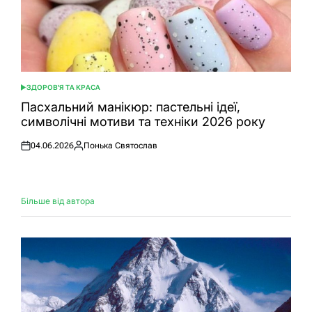
ЗДОРОВ'Я ТА КРАСА
ОПУБЛІКУВАТИ
У
Пасхальний манікюр: пастельні ідеї,
символічні мотиви та техніки 2026 року
04.06.2026
Понька Святослав
Оприлюднено
Опубліковано
Більше від автора