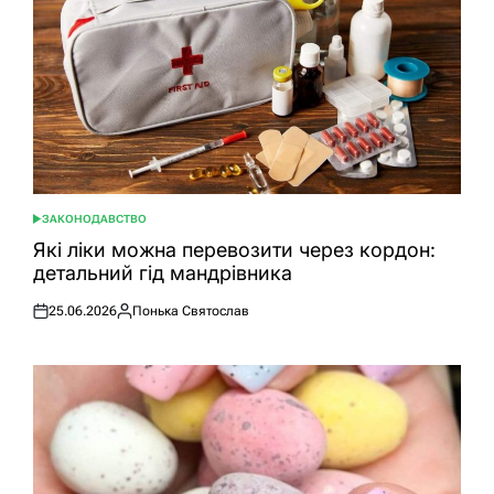
ЗАКОНОДАВСТВО
ОПУБЛІКУВАТИ
У
Які ліки можна перевозити через кордон:
детальний гід мандрівника
25.06.2026
Понька Святослав
Оприлюднено
Опубліковано