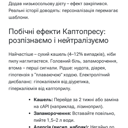
Додав низькосольову дієту – ефект закріпився.
Реальні історії доводять: персоналізація перемагає
шаблони.
Побічні ефекти Каптопресу:
розпізнаємо і нейтралізуємо
Найчастіше – сухий кашель (4–12% випадків), ніби
пилу наглитаєтеся. Головний біль, запаморочення,
втома – перші сигнали. Рідше: нудота, діарея,
гіпотензія з “плаваючою” ходою. Електролітний
дисбаланс: гіпокаліємія від діуретика,
гіперкаліємія від каптоприлу.
Кашель:
Перейде за 2 тижні або заміна
на сАРІ (наприклад, лізиноприл).
Запаморочення:
Вставайте повільно,
пийте 1,5–2 л води.
Алергія (висип, набряк):
Негайно до