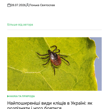
28.07.2026
Понька Святослав
Оприлюднено
Опубліковано
Більше від автора
НАУКА ТА ПРИРОДА
ОПУБЛІКУВАТИ
У
Найпоширеніші види кліщів в Україні: як
розпізнати і чого боятися