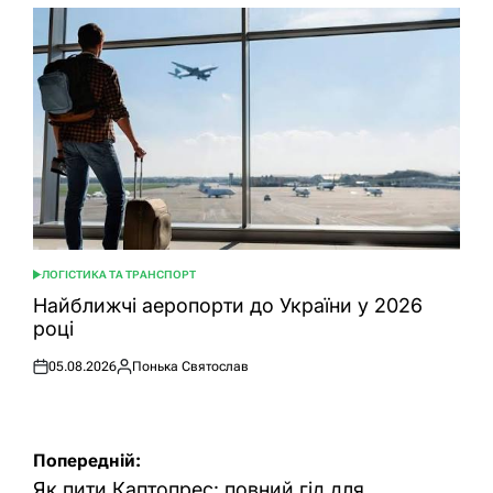
ЛОГІСТИКА ТА ТРАНСПОРТ
ОПУБЛІКУВАТИ
У
Найближчі аеропорти до України у 2026
році
05.08.2026
Понька Святослав
Оприлюднено
Опубліковано
Навігація
Попередній:
записів
Як пити Каптопрес: повний гід для