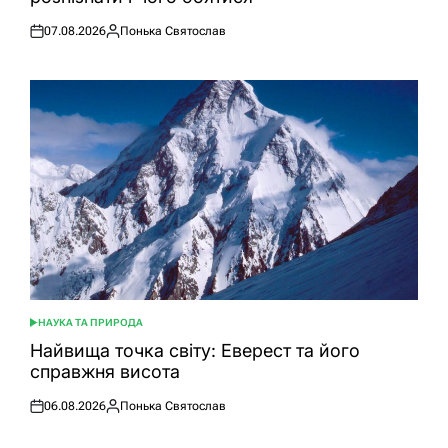
07.08.2026
Понька Святослав
Оприлюднено
Опубліковано
НАУКА ТА ПРИРОДА
ОПУБЛІКУВАТИ
У
Найвища точка світу: Еверест та його
справжня висота
06.08.2026
Понька Святослав
Оприлюднено
Опубліковано