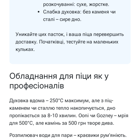
розкочуванні: сухе, жорстке.
Слабка духовка: без каменя чи
сталі – сире дно.
Уникайте цих пасток, і ваша піца перевершить
доставку. Початківці, тестуйте на маленьких
кульках.
Обладнання для піци як у
професіоналів
Духовка вдома – 250°C максимум, але з піц-
каменем чи сталлю тепло накопичується, дно
пропікається за 8-10 хвилин. Ooni чи Gozney – мрія
для 500°C, але камінь за 500 грн творе дива.
Розпилювач води для пари – краєвики рум’яніють.