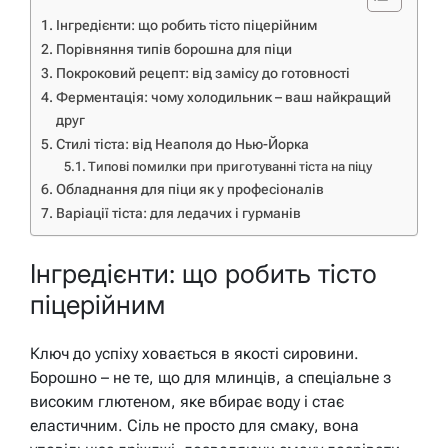
Інгредієнти: що робить тісто піцерійним
Порівняння типів борошна для піци
Покроковий рецепт: від замісу до готовності
Ферментація: чому холодильник – ваш найкращий
друг
Стилі тіста: від Неаполя до Нью-Йорка
Типові помилки при приготуванні тіста на піцу
Обладнання для піци як у професіоналів
Варіації тіста: для ледачих і гурманів
Інгредієнти: що робить тісто
піцерійним
Ключ до успіху ховається в якості сировини.
Борошно – не те, що для млинців, а спеціальне з
високим глютеном, яке вбирає воду і стає
еластичним. Сіль не просто для смаку, вона