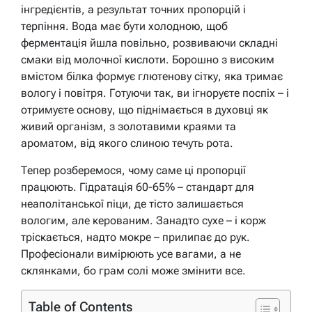
інгредієнтів, а результат точних пропорцій і
терпіння. Вода має бути холодною, щоб
ферментація йшла повільно, розвиваючи складні
смаки від молочної кислоти. Борошно з високим
вмістом білка формує глютенову сітку, яка тримає
вологу і повітря. Готуючи так, ви ігноруєте поспіх – і
отримуєте основу, що піднімається в духовці як
живий організм, з золотавими краями та
ароматом, від якого слиною течуть рота.
Тепер розберемося, чому саме ці пропорції
працюють. Гідратація 60-65% – стандарт для
неаполітанської піци, де тісто залишається
вологим, але керованим. Занадто сухе – і корж
тріскається, надто мокре – прилипає до рук.
Професіонали вимірюють усе вагами, а не
склянками, бо грам солі може змінити все.
Table of Contents