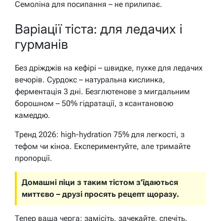
Семоліна для посипання – не прилипає.
Варіації тіста: для ледачих і
гурманів
Без дріжджів на кефірі – швидке, пухке для ледачих
вечорів. Сурдокс – натуральна кислинка,
ферментація 3 дні. Безглютенове з мигдальним
борошном – 50% гідратації, з ксантановою
камеддю.
Тренд 2026: high-hydration 75% для легкості, з
тефом чи кіноа. Експериментуйте, але тримайте
пропорції.
Домашні піци з таким тістом з’їдаються
миттєво – друзі просять рецепт щоразу.
Тепер ваша черга: замісіть, зачекайте, спечіть.