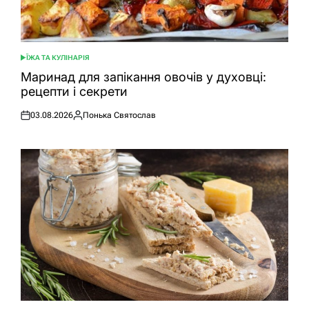
ЇЖА ТА КУЛІНАРІЯ
ОПУБЛІКУВАТИ
У
Маринад для запікання овочів у духовці:
рецепти і секрети
03.08.2026
Понька Святослав
Оприлюднено
Опубліковано