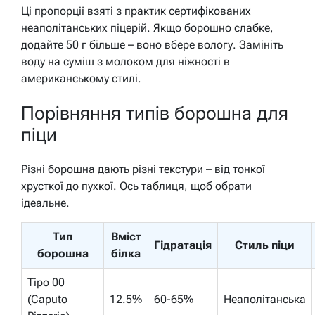
Ці пропорції взяті з практик сертифікованих
неаполітанських піцерій. Якщо борошно слабке,
додайте 50 г більше – воно вбере вологу. Замініть
воду на суміш з молоком для ніжності в
американському стилі.
Порівняння типів борошна для
піци
Різні борошна дають різні текстури – від тонкої
хрусткої до пухкої. Ось таблиця, щоб обрати
ідеальне.
Тип
Вміст
Гідратація
Стиль піци
борошна
білка
Tipo 00
(Caputo
12.5%
60-65%
Неаполітанська