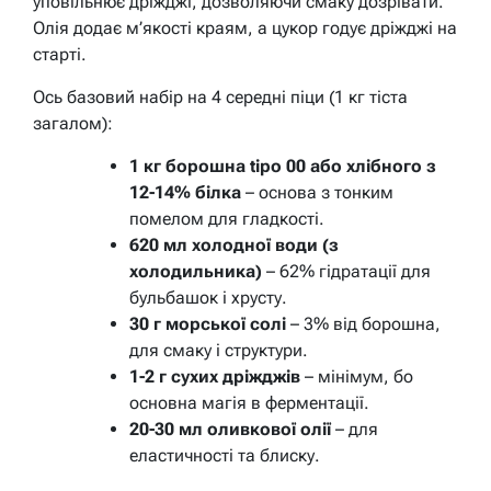
уповільнює дріжджі, дозволяючи смаку дозрівати.
Олія додає м’якості краям, а цукор годує дріжджі на
старті.
Ось базовий набір на 4 середні піци (1 кг тіста
загалом):
1 кг борошна tipo 00 або хлібного з
12-14% білка
– основа з тонким
помелом для гладкості.
620 мл холодної води (з
холодильника)
– 62% гідратації для
бульбашок і хрусту.
30 г морської солі
– 3% від борошна,
для смаку і структури.
1-2 г сухих дріжджів
– мінімум, бо
основна магія в ферментації.
20-30 мл оливкової олії
– для
еластичності та блиску.