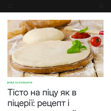
Перейти
до
вмісту
ЇЖА ТА КУЛІНАРІЯ
ОПУБЛІКУВАТИ
У
Тісто на піцу як в
піцерії: рецепт і