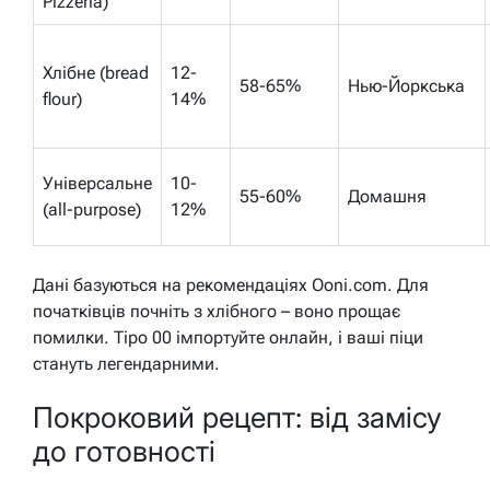
Pizzeria)
Хлібне (bread
12-
58-65%
Нью-Йоркська
flour)
14%
Універсальне
10-
55-60%
Домашня
(all-purpose)
12%
Дані базуються на рекомендаціях Ooni.com. Для
початківців почніть з хлібного – воно прощає
помилки. Tipo 00 імпортуйте онлайн, і ваші піци
стануть легендарними.
Покроковий рецепт: від замісу
до готовності