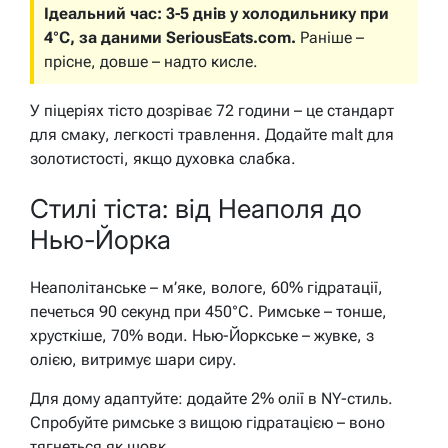
Ідеальний час: 3-5 днів у холодильнику при
4°C, за даними SeriousEats.com.
Раніше –
прісне, довше – надто кисле.
У піцеріях тісто дозріває 72 години – це стандарт
для смаку, легкості травлення. Додайте malt для
золотистості, якщо духовка слабка.
Стилі тіста: від Неаполя до
Нью-Йорка
Неаполітанське – м’яке, вологе, 60% гідратації,
печеться 90 секунд при 450°C. Римське – тонше,
хрусткіше, 70% води. Нью-Йоркське – жувке, з
олією, витримує шари сиру.
Для дому адаптуйте: додайте 2% олії в NY-стиль.
Спробуйте римське з вищою гідратацією – воно
тягнеться як шовк.