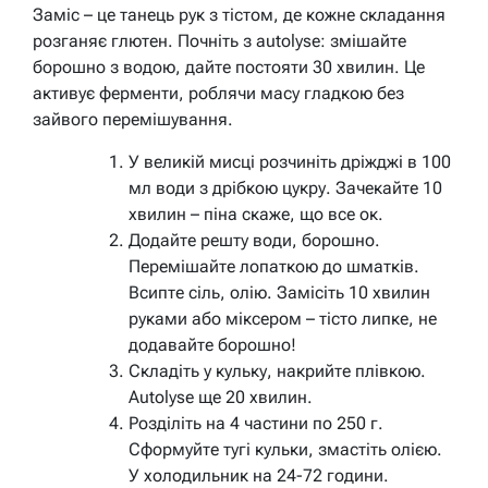
Заміс – це танець рук з тістом, де кожне складання
розганяє глютен. Почніть з autolyse: змішайте
борошно з водою, дайте постояти 30 хвилин. Це
активує ферменти, роблячи масу гладкою без
зайвого перемішування.
У великій мисці розчиніть дріжджі в 100
мл води з дрібкою цукру. Зачекайте 10
хвилин – піна скаже, що все ок.
Додайте решту води, борошно.
Перемішайте лопаткою до шматків.
Всипте сіль, олію. Замісіть 10 хвилин
руками або міксером – тісто липке, не
додавайте борошно!
Складіть у кульку, накрийте плівкою.
Autolyse ще 20 хвилин.
Розділіть на 4 частини по 250 г.
Сформуйте тугі кульки, змастіть олією.
У холодильник на 24-72 години.