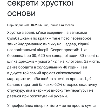
секрети хрусткої
основи
Оприлюднено
03.04.2026
від
Понька Святослав
Хрустке з зовні, м’яке всередині, з великими
бульбашками по краях – таке тісто перетворює
звичайну домашню випічку на шедевр, гідний
неаполітанської піцерії. Секрет простий: 1 кг
борошна tipo 00, 620 мл холодної води, 30 г солі та
щіпка дріжджів – усього 1-2 г на кілограм. Замісіть,
дайте бродити в холодильнику 48 годин, і ви
відчуєте той самий аромат свіжоспеченої
маргаритити, ніби щойно з печі на дровах. Цей
баланс гідратації близько 62% створює еластичну
структуру, яка витримує високу температуру і не
рветься при розтягуванні руками.
У професійних піцеріях тісто – це не просто суміш