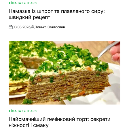
ЇЖА ТА КУЛІНАРІЯ
ОПУБЛІКУВАТИ
У
Намазка із шпрот та плавленого сиру:
швидкий рецепт
03.08.2026
Понька Святослав
Оприлюднено
Опубліковано
ЇЖА ТА КУЛІНАРІЯ
ОПУБЛІКУВАТИ
У
Найсмачніший печінковий торт: секрети
ніжності і смаку