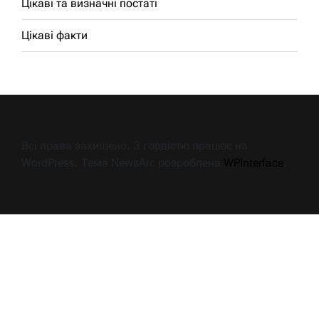
Цікаві та визначні постаті
Цікаві факти
Всі права захищено. З гордістю працює на
WordPress. Тема NewsArc розроблена
WPInterface
.