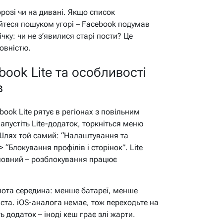
орозі чи на дивані. Якщо список
йтеся пошуком угорі – Facebook подумав
ічку: чи не з’явилися старі пости? Це
овністю.
ook Lite та особливості
в
book Lite рятує в регіонах з повільним
пустіть Lite-додаток, торкніться меню
. Шлях той самий: “Налаштування та
 “Блокування профілів і сторінок”. Lite
 повний – розблокування працює
лота середина: менше батареї, менше
ста. iOS-аналога немає, тож переходьте на
ь додаток – іноді кеш грає злі жарти.