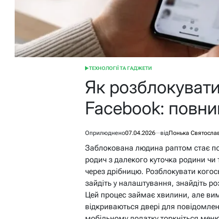
ТЕХНОЛОГІЇ ТА ГАДЖЕТИ
ОПУБЛІКУВАТИ
У
Як розблокуват
Facebook: повни
Оприлюднено
07.04.2026
від
Понька Святосла
Заблокована людина раптом стає пот
родич з далекого куточка родини чи
через дрібницю. Розблокувати когось
зайдіть у налаштування, знайдіть ро
Цей процес займає хвилини, але вим
відкриваються двері для повідомлень
мобільному додатку торкніться меню