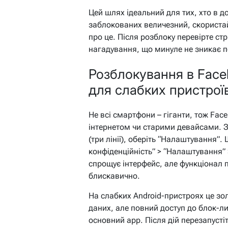
Цей шлях ідеальний для тих, хто в д
заблокованих величезний, скориста
про це. Після розблоку перевірте стр
нагадування, що минуле не зникає п
Розблокування в Faceb
для слабких пристрої
Не всі смартфони – гіганти, тож Face
інтернетом чи старими девайсами. За
(три лінії), оберіть “Налаштування”
конфіденційність” > “Налаштування” >
спрощує інтерфейс, але функціонал
блискавично.
На слабких Android-пристроях це зо
даних, але повний доступ до блок-ли
основний app. Після дій перезапустіт