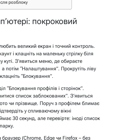
ісля розблоку
п’ютері: покроковий
 любить великий екран і точний контроль.
каунт і клацніть на маленьку стрілку біля
 куті. З’явиться меню, де обираєте
 а потім “Налаштування”. Прокрутіть ліву
 клацніть “Блокування”.
діл “Блокування профілів і сторінок”.
витися список заблокованих”. З’явиться
фото чи прізвище. Поруч з профілем блимає
підтвердіть у спливаючому вікні
ймає 30 секунд, але перевірте: іноді список
 парку.
 браузер (Chrome, Edge чи Firefox – без