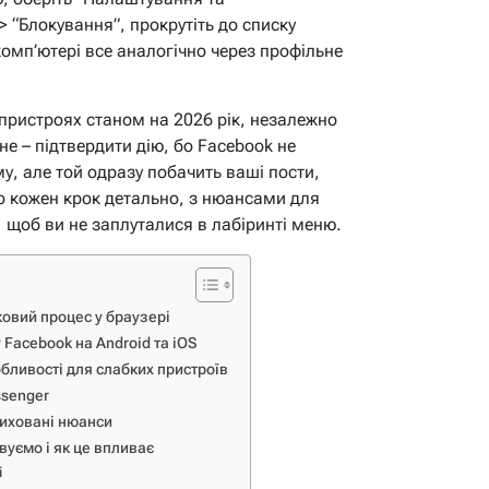
> “Блокування”, прокрутіть до списку
комп’ютері все аналогічно через профільне
пристроях станом на 2026 рік, незалежно
не – підтвердити дію, бо Facebook не
у, але той одразу побачить ваші пости,
о кожен крок детально, з нюансами для
r, щоб ви не заплуталися в лабіринті меню.
овий процес у браузері
Facebook на Android та iOS
обливості для слабких пристроїв
ssenger
риховані нюанси
вуємо і як це впливає
і