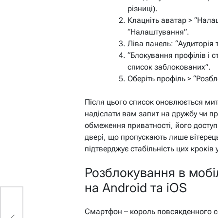
різниці).
Клацніть аватар > “Нала
“Налаштування”.
Ліва панель: “Аудиторія 
“Блокування профілів і с
список заблокованих”.
Оберіть профіль > “Розбл
Після цього список оновлюється ми
надіслати вам запит на дружбу чи п
обмеження приватності, його доступ 
двері, що пропускають лише вітерец
підтверджує стабільність цих кроків 
Розблокування в моб
на Android та iOS
Смартфон – король повсякденного сер
и