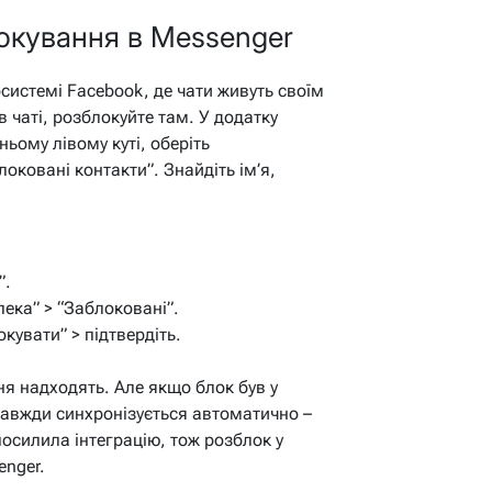
локування в Messenger
системі Facebook, де чати живуть своїм
 чаті, розблокуйте там. У додатку
ньому лівому куті, оберіть
локовані контакти”. Знайдіть ім’я,
”.
пека” > “Заблоковані”.
окувати” > підтвердіть.
ня надходять. Але якщо блок був у
завжди синхронізується автоматично –
посилила інтеграцію, тож розблок у
enger.