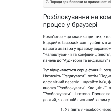
Поради для безпеки та приватності п
Розблокування на ком
процес у браузері
Комп’ютер – це класика для тих, хто
Відкрийте facebook.com, увійдіть в а
вашого аватара у правому верхньому
“Налаштування та конфіденційність”,
панель до “Аудиторія та видимість” і
Тут відкривається серце функції: роз
Натисніть “Редагувати”, потім “Поди
алфавітний перелік – шукайте ім’я, 
кнопка “Розблокувати”. Клацніть її, 
“Розблокувати” – і готово. Процес за
довгий, як осінній листяний килим у
Увійдіть у Facebook через