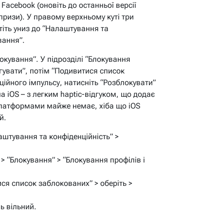
Facebook (оновіть до останньої версії
призи). У правому верхньому куті три
тіть униз до “Налаштування та
вання”.
локування”. У підрозділі “Блокування
агувати”, потім “Подивитися список
ійного імпульсу, натисніть “Розблокувати”
на iOS – з легким haptic-відгуком, що додає
 платформами майже немає, хіба що iOS
й.
штування та конфіденційність” >
 > “Блокування” > “Блокування профілів і
ися список заблокованих” > оберіть >
ь вільний.