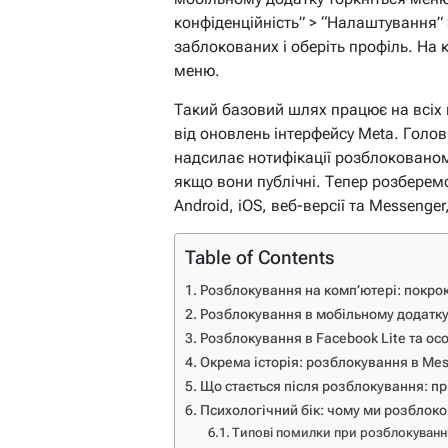
конфіденційність” > “Налаштування” 
заблокованих і оберіть профіль. На 
меню.
Такий базовий шлях працює на всіх 
від оновлень інтерфейсу Meta. Голов
надсилає нотифікації розблокованом
якщо вони публічні. Тепер розберем
Android, iOS, веб-версії та Messenge
Table of Contents
Розблокування на комп’ютері: покрок
Розблокування в мобільному додатку 
Розблокування в Facebook Lite та ос
Окрема історія: розблокування в Me
Що стається після розблокування: п
Психологічний бік: чому ми розблоко
Типові помилки при розблокуванн