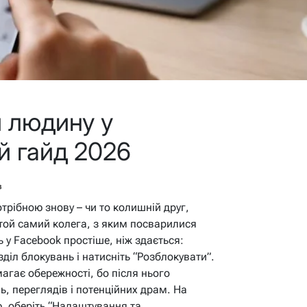
и людину у
й гайд 2026
в
рібною знову – чи то колишній друг,
 той самий колега, з яким посварилися
 у Facebook простіше, ніж здається:
зділ блокувань і натисніть “Розблокувати”.
агає обережності, бо після нього
, переглядів і потенційних драм. На
, оберіть “Налаштування та