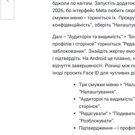
бджоли по квітам. Запустіть додаток 
2026, бо інтерфейс Meta любить сюр
смужки меню – торкніться їх. Прокру
конфіденційність”, оберіть “Налашту
Далі – “Аудиторія та видимість” > “Б
профілів і сторінок” торкніться “Ред
заблокованих”. Знайдіть жертву емоц
і підтвердіть. На Android це плавно, 
відчуття завершеності. Різниці між
іноді просить Face ID для чутливих ді
Три смужки меню > “Нала
“Налаштування”.
“Аудиторія та видимість”
сторінок”.
“Редагувати” > “Подивит
“Розблокувати”.
Підтвердження – і профіл