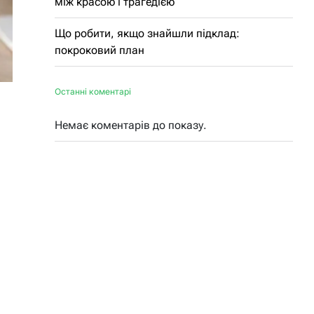
між красою і трагедією
Що робити, якщо знайшли підклад:
покроковий план
Останні коментарі
Немає коментарів до показу.