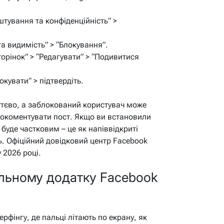
штування та конфіденційність” >
та видимість” > “Блокування”.
торінок” > “Редагувати” > “Подивитися
окувати” > підтвердіть.
ттєво, а заблокований користувач може
рокоментувати пост. Якщо ви встановили
буде частковим – це як напіввідкриті
ь. Офіційний довідковий центр Facebook
у 2026 році.
ільному додатку Facebook
фінгу, де пальці літають по екрану, як