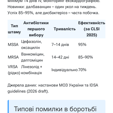
мінімум 14 днів IV, моніторинг ехокардіографією.
Новинки: далбаванцин – один укол на тиждень.
Успіх 85–95%, але дисбактеріоз – часта побочка.
Антибіотики
Ефективність
Тип
першого
Тривалість
(за CLSI
штаму
вибору
2025)
Цефазолін,
MSSA
7–14 днів
95%
оксацилін
Ванкоміцин,
MRSA
14–42 дні
85–90%
даптоміцин
VRSA
Лінезолід +
Індивідуально
70%
(рідко)
комбінація
Джерела даних: настанови МОЗ України та IDSA
guidelines (2026 draft).
Типові помилки в боротьбі