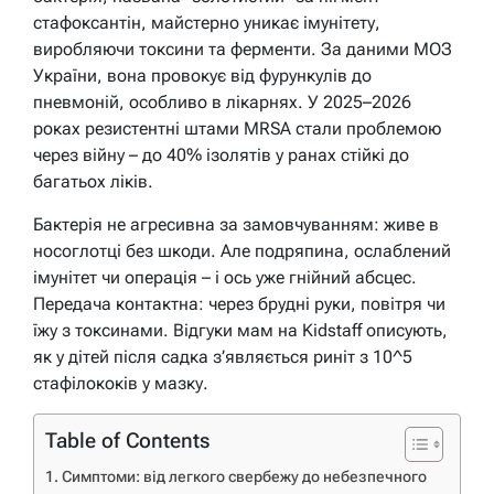
стафоксантін, майстерно уникає імунітету,
виробляючи токсини та ферменти. За даними МОЗ
України, вона провокує від фурункулів до
пневмоній, особливо в лікарнях. У 2025–2026
роках резистентні штами MRSA стали проблемою
через війну – до 40% ізолятів у ранах стійкі до
багатьох ліків.
Бактерія не агресивна за замовчуванням: живе в
носоглотці без шкоди. Але подряпина, ослаблений
імунітет чи операція – і ось уже гнійний абсцес.
Передача контактна: через брудні руки, повітря чи
їжу з токсинами. Відгуки мам на Kidstaff описують,
як у дітей після садка з’являється риніт з 10^5
стафілококів у мазку.
Table of Contents
Симптоми: від легкого свербежу до небезпечного