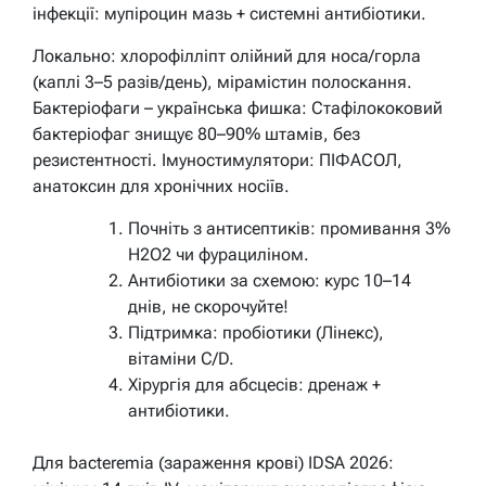
інфекції: мупіроцин мазь + системні антибіотики.
Локально: хлорофілліпт олійний для носа/горла
(каплі 3–5 разів/день), мірамістин полоскання.
Бактеріофаги – українська фишка: Стафілококовий
бактеріофаг знищує 80–90% штамів, без
резистентності. Імуностимулятори: ПІФАСОЛ,
анатоксин для хронічних носіїв.
Почніть з антисептиків: промивання 3%
H2O2 чи фурациліном.
Антибіотики за схемою: курс 10–14
днів, не скорочуйте!
Підтримка: пробіотики (Лінекс),
вітаміни C/D.
Хірургія для абсцесів: дренаж +
антибіотики.
Для bacteremia (зараження крові) IDSA 2026: