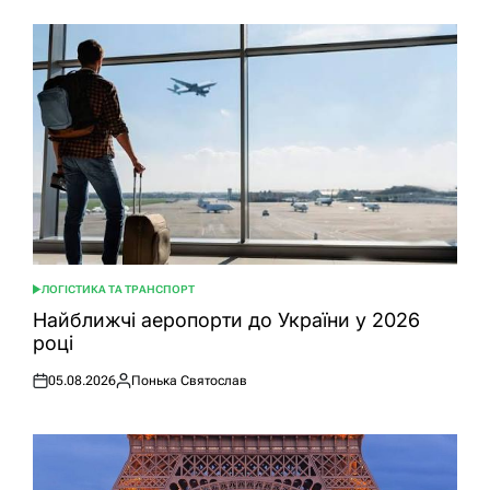
ЛОГІСТИКА ТА ТРАНСПОРТ
ОПУБЛІКУВАТИ
У
Найближчі аеропорти до України у 2026
році
05.08.2026
Понька Святослав
Оприлюднено
Опубліковано