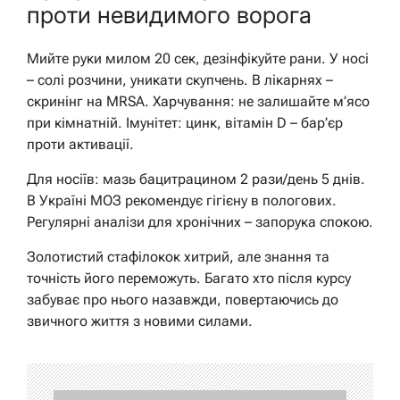
проти невидимого ворога
Мийте руки милом 20 сек, дезінфікуйте рани. У носі
– солі розчини, уникати скупчень. В лікарнях –
скринінг на MRSA. Харчування: не залишайте м’ясо
при кімнатній. Імунітет: цинк, вітамін D – бар’єр
проти активації.
Для носіїв: мазь бацитрацином 2 рази/день 5 днів.
В Україні МОЗ рекомендує гігієну в пологових.
Регулярні аналізи для хронічних – запорука спокою.
Золотистий стафілокок хитрий, але знання та
точність його переможуть. Багато хто після курсу
забуває про нього назавжди, повертаючись до
звичного життя з новими силами.