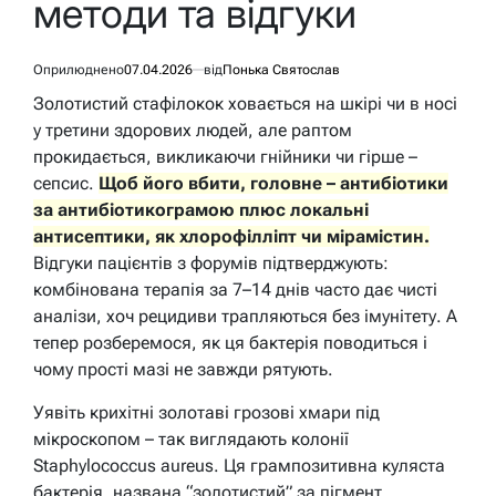
методи та відгуки
Оприлюднено
07.04.2026
від
Понька Святослав
Золотистий стафілокок ховається на шкірі чи в носі
у третини здорових людей, але раптом
прокидається, викликаючи гнійники чи гірше –
сепсис.
Щоб його вбити, головне – антибіотики
за антибіотикограмою плюс локальні
антисептики, як хлорофілліпт чи мірамістин.
Відгуки пацієнтів з форумів підтверджують:
комбінована терапія за 7–14 днів часто дає чисті
аналізи, хоч рецидиви трапляються без імунітету. А
тепер розберемося, як ця бактерія поводиться і
чому прості мазі не завжди рятують.
Уявіть крихітні золотаві грозові хмари під
мікроскопом – так виглядають колонії
Staphylococcus aureus. Ця грампозитивна куляста
бактерія, названа “золотистий” за пігмент