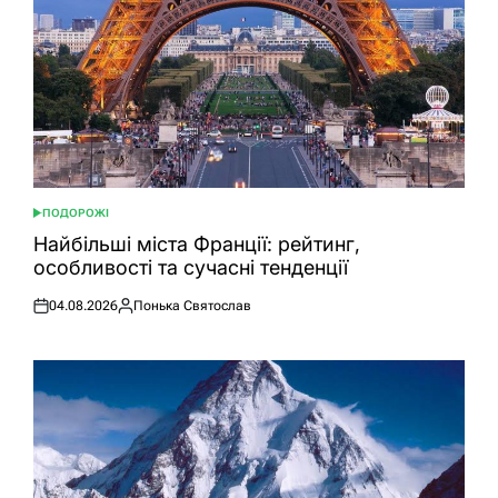
ПОДОРОЖІ
ОПУБЛІКУВАТИ
У
Найбільші міста Франції: рейтинг,
особливості та сучасні тенденції
04.08.2026
Понька Святослав
Оприлюднено
Опубліковано