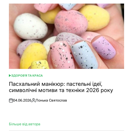
ЗДОРОВ'Я ТА КРАСА
ОПУБЛІКУВАТИ
У
Пасхальний манікюр: пастельні ідеї,
символічні мотиви та техніки 2026 року
04.06.2026
Понька Святослав
Оприлюднено
Опубліковано
Більше від автора