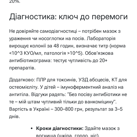
20%.
Діагностика: ключ до перемоги
Не довіряйте самодіагностиці – потрібен мазок з
ураження чи носоглотки на посів. Лабораторія
вирощує колонії за 48 годин, визначає титр (норма
<10^3 КУО/мл, патологія >10^5). Обов’язкова
антибіотикограма: тестує чутливість до 20+
препаратів.
Додатково: ПЛР для токсинів, УЗД абсцесів, КТ для
остеомієліту. У дітей – імуноферментний аналіз на
антитіла. Відгуки радять: “Без посіву антибіотики не
те – мій штам чутливий тільки до ванкоміцину”.
Вартість в Україні – 300–800 грн, результат за 3–5
днів.
Кроки діагностики:
Здайте мазок з
вогнища (шкіра, горло, ніс).