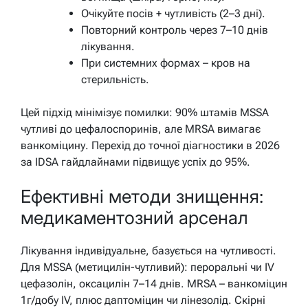
Очікуйте посів + чутливість (2–3 дні).
Повторний контроль через 7–10 днів
лікування.
При системних формах – кров на
стерильність.
Цей підхід мінімізує помилки: 90% штамів MSSA
чутливі до цефалоспоринів, але MRSA вимагає
ванкоміцину. Перехід до точної діагностики в 2026
за IDSA гайдлайнами підвищує успіх до 95%.
Ефективні методи знищення:
медикаментозний арсенал
Лікування індивідуальне, базується на чутливості.
Для MSSA (метицилін-чутливий): пероральні чи IV
цефазолін, оксацилін 7–14 днів. MRSA – ванкоміцин
1г/добу IV, плюс даптоміцин чи лінезолід. Скірні