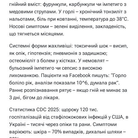
гнійний вміст: фурункули, карбункули чи імпетиго з
медовими струпами. У горлі – хронічний тонзиліт з
нальотами, біль при ковтанні, температура до 38°C.
Носові симптоми – зелені виділення, закладеність,
що тягнеться місяцями.
Системні форми жахливіші: токсичний шок – висип,
як опік, гіпотензія; пневмонія з задишкою;
остеомієліт з болем у кістках. У немовлят –
бульозний імпетиго чи сепсис з високою
лихоманкою. Пацієнти на Facebook пишуть: “Горло
боліло рік, аналізи показали 10^6, думала рак”.
Раннє розпізнавання рятує – якщо гній не минає за
3 дні, бігом до лікаря.
Статистика CDC 2025: щороку 120 тис.
госпіталізацій від стафілококових інфекцій у США, в
Україні – тисячі через опіки та рани. Симптоми
варіюють: шкіра – 70% випадків, дихальні шляхи –