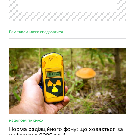
Вам також може сподобатися
ЗДОРОВ'Я ТА КРАСА
ОПУБЛІКУВАТИ
У
Норма радіаційного фону: що ховається за