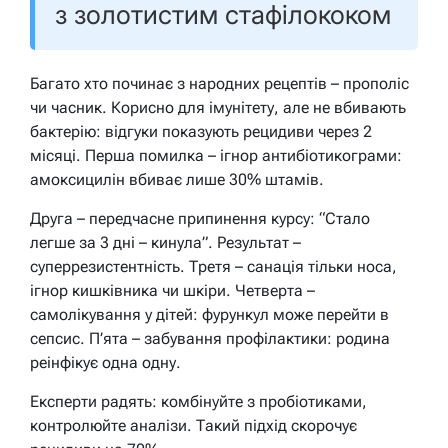
з золотистим стафілококом
Багато хто починає з народних рецептів – прополіс
чи часник. Корисно для імунітету, але не вбивають
бактерію: відгуки показують рецидиви через 2
місяці. Перша помилка – ігнор антибіотикограми:
амоксицилін вбиває лише 30% штамів.
Друга – передчасне припинення курсу: “Стало
легше за 3 дні – кинула”. Результат –
суперрезистентність. Третя – санація тільки носа,
ігнор кишківника чи шкіри. Четверта –
самолікування у дітей: фурункул може перейти в
сепсис. П’ята – забування профілактики: родина
реінфікує одна одну.
Експерти радять: комбінуйте з пробіотиками,
контролюйте аналізи. Такий підхід скорочує