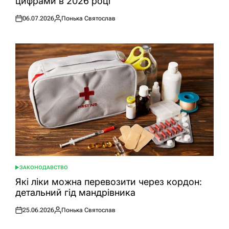
цифрами в 2026 році
06.07.2026
Понька Святослав
Оприлюднено
Опубліковано
ЗАКОНОДАВСТВО
ОПУБЛІКУВАТИ
У
Які ліки можна перевозити через кордон:
детальний гід мандрівника
25.06.2026
Понька Святослав
Оприлюднено
Опубліковано