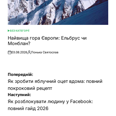
БЕЗ КАТЕГОРІЇ
ОПУБЛІКУВАТИ
У
Найвища гора Європи: Ельбрус чи
Монблан?
03.08.2026
Понька Святослав
Оприлюднено
Опубліковано
Навігація
Попередній:
записів
Як зробити яблучний оцет вдома: повний
покроковий рецепт
Наступний:
Як розблокувати людину у Facebook:
повний гайд 2026