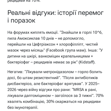
рецидиви на 70%.
Реальні відгуки: історії перемог
і поразок
На форумах киплять емоції. “Знайшли в горлі 10^6,
пила Амоксиклав 10 днів – не допомогло,
перейшли на Цефтріаксон + хлорофілліпт, чистий
мазок через місяць” (Facebook група мам). Інша: “У
дитини на шкірі, ванкоміцин крапельницями +
бактеріофаг – рецидивів немає за рік” (Kidstaff).
Негатив: “Лікували метронідазолом – горло болить
досі, бо штам резистентний”. “Після антибіотиків
дисбактеріоз, але бактеріофаг врятував”. У 2025–
2026 через війну відгуки про рани: “MRSA в рані,
лікували даптоміцином – загоїлося за 3 тижні”. 70%
хвалять комбінацію, 30% скаржаться на рецидиви
без імунотерапії.