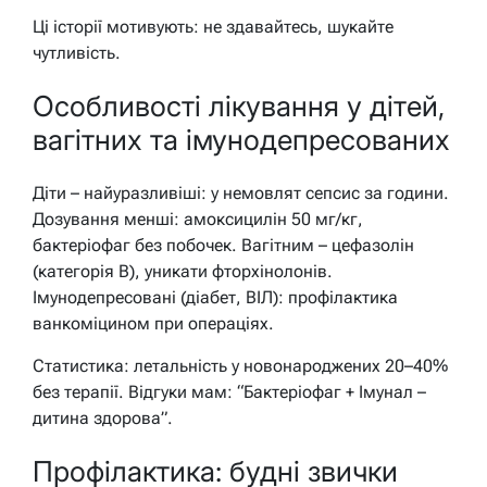
Ці історії мотивують: не здавайтесь, шукайте
чутливість.
Особливості лікування у дітей,
вагітних та імунодепресованих
Діти – найуразливіші: у немовлят сепсис за години.
Дозування менші: амоксицилін 50 мг/кг,
бактеріофаг без побочек. Вагітним – цефазолін
(категорія B), уникати фторхінолонів.
Імунодепресовані (діабет, ВІЛ): профілактика
ванкоміцином при операціях.
Статистика: летальність у новонароджених 20–40%
без терапії. Відгуки мам: “Бактеріофаг + Імунал –
дитина здорова”.
Профілактика: будні звички