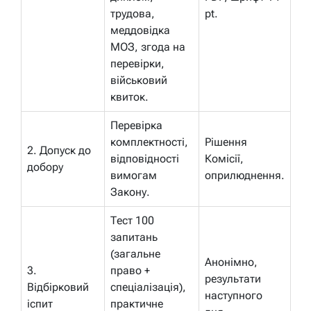
трудова,
pt.
меддовідка
МОЗ, згода на
перевірки,
військовий
квиток.
Перевірка
комплектності,
Рішення
2. Допуск до
відповідності
Комісії,
добору
вимогам
оприлюднення.
Закону.
Тест 100
запитань
(загальне
Анонімно,
3.
право +
результати
Відбірковий
спеціалізація),
наступного
іспит
практичне