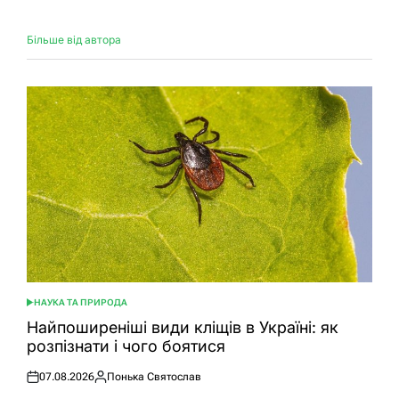
Більше від автора
НАУКА ТА ПРИРОДА
ОПУБЛІКУВАТИ
У
Найпоширеніші види кліщів в Україні: як
розпізнати і чого боятися
07.08.2026
Понька Святослав
Оприлюднено
Опубліковано