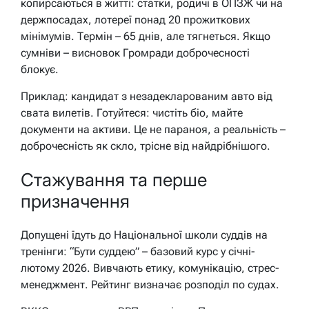
копирсаються в житті: статки, родичі в ОПЗЖ чи на
держпосадах, лотереї понад 20 прожиткових
мінімумів. Термін – 65 днів, але тягнеться. Якщо
сумніви – висновок Громради доброчесності
блокує.
Приклад: кандидат з незадекларованим авто від
свата вилетів. Готуйтеся: чистіть біо, майте
документи на активи. Це не параноя, а реальність –
доброчесність як скло, трісне від найдрібнішого.
Стажування та перше
призначення
Допущені їдуть до Національної школи суддів на
тренінги: “Бути суддею” – базовий курс у січні-
лютому 2026. Вивчають етику, комунікацію, стрес-
менеджмент. Рейтинг визначає розподіл по судах.