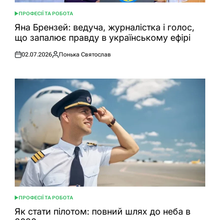
ПРОФЕСІЇ ТА РОБОТА
ОПУБЛІКУВАТИ
У
Яна Брензей: ведуча, журналістка і голос,
що запалює правду в українському ефірі
02.07.2026
Понька Святослав
Оприлюднено
Опубліковано
ПРОФЕСІЇ ТА РОБОТА
ОПУБЛІКУВАТИ
У
Як стати пілотом: повний шлях до неба в