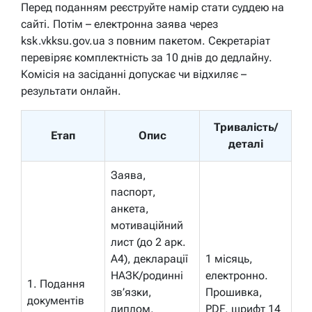
Перед поданням реєструйте намір стати суддею на
сайті. Потім – електронна заява через
ksk.vkksu.gov.ua з повним пакетом. Секретаріат
перевіряє комплектність за 10 днів до дедлайну.
Комісія на засіданні допускає чи відхиляє –
результати онлайн.
Тривалість/
Етап
Опис
деталі
Заява,
паспорт,
анкета,
мотиваційний
лист (до 2 арк.
A4), декларації
1 місяць,
НАЗК/родинні
електронно.
1. Подання
зв’язки,
Прошивка,
документів
диплом,
PDF, шрифт 14