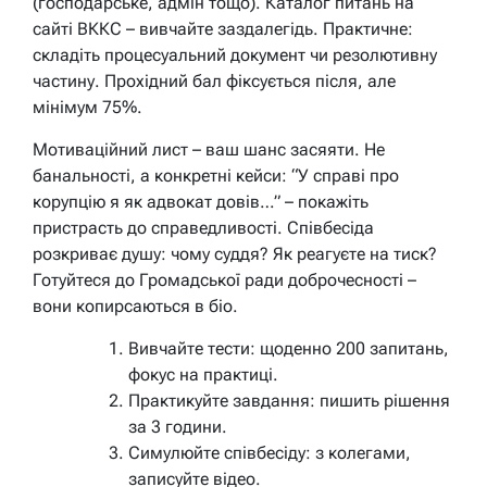
(господарське, адмін тощо). Каталог питань на
сайті ВККС – вивчайте заздалегідь. Практичне:
складіть процесуальний документ чи резолютивну
частину. Прохідний бал фіксується після, але
мінімум 75%.
Мотиваційний лист – ваш шанс засяяти. Не
банальності, а конкретні кейси: “У справі про
корупцію я як адвокат довів…” – покажіть
пристрасть до справедливості. Співбесіда
розкриває душу: чому суддя? Як реагуєте на тиск?
Готуйтеся до Громадської ради доброчесності –
вони копирсаються в біо.
Вивчайте тести: щоденно 200 запитань,
фокус на практиці.
Практикуйте завдання: пишить рішення
за 3 години.
Симулюйте співбесіду: з колегами,
записуйте відео.