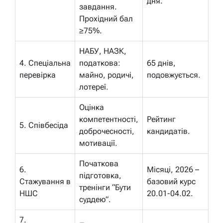
дня.
завдання.
Прохідний бал
≥75%.
НАБУ, НАЗК,
4. Спеціальна
податкова:
65 днів,
перевірка
майно, родичі,
подовжується.
лотереї.
Оцінка
компетентності,
Рейтинг
5. Співбесіда
доброчесності,
кандидатів.
мотивації.
Початкова
6.
Місяці, 2026 –
підготовка,
Стажування в
базовий курс
тренінги “Бути
НШС
20.01-04.02.
суддею”.
7.