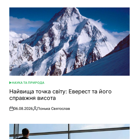
НАУКА ТА ПРИРОДА
ОПУБЛІКУВАТИ
У
Найвища точка світу: Еверест та його
справжня висота
06.08.2026
Понька Святослав
Оприлюднено
Опубліковано