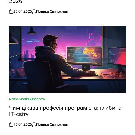
2026
25.04.2026
Понька Святослав
Оприлюднено
Опубліковано
ПРОФЕСІЇ ТА РОБОТА
ОПУБЛІКУВАТИ
У
Чим цікава професія програміста: глибина
IT-світу
15.04.2026
Понька Святослав
Оприлюднено
Опубліковано