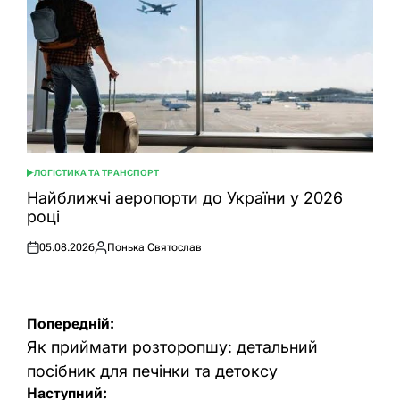
ЛОГІСТИКА ТА ТРАНСПОРТ
ОПУБЛІКУВАТИ
У
Найближчі аеропорти до України у 2026
році
05.08.2026
Понька Святослав
Оприлюднено
Опубліковано
Навігація
Попередній:
записів
Як приймати розторопшу: детальний
посібник для печінки та детоксу
Наступний: