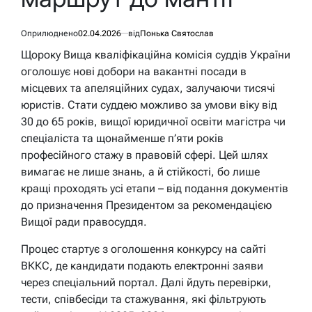
Оприлюднено
02.04.2026
від
Понька Святослав
Щороку Вища кваліфікаційна комісія суддів України
оголошує нові добори на вакантні посади в
місцевих та апеляційних судах, залучаючи тисячі
юристів. Стати суддею можливо за умови віку від
30 до 65 років, вищої юридичної освіти магістра чи
спеціаліста та щонайменше п’яти років
професійного стажу в правовій сфері. Цей шлях
вимагає не лише знань, а й стійкості, бо лише
кращі проходять усі етапи – від подання документів
до призначення Президентом за рекомендацією
Вищої ради правосуддя.
Процес стартує з оголошення конкурсу на сайті
ВККС, де кандидати подають електронні заяви
через спеціальний портал. Далі йдуть перевірки,
тести, співбесіди та стажування, які фільтрують