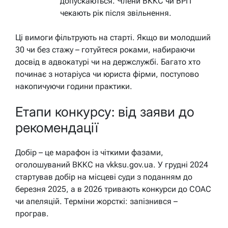
допускаються. Члени ВККС чи ВРП
чекають рік після звільнення.
Ці вимоги фільтрують на старті. Якщо ви молодший
30 чи без стажу – готуйтеся роками, набираючи
досвід в адвокатурі чи на держслужбі. Багато хто
починає з нотаріуса чи юриста фірми, поступово
накопичуючи години практики.
Етапи конкурсу: від заяви до
рекомендації
Добір – це марафон із чіткими фазами,
оголошуваний ВККС на vkksu.gov.ua. У грудні 2024
стартував добір на місцеві суди з поданням до
березня 2025, а в 2026 тривають конкурси до СОАС
чи апеляцій. Терміни жорсткі: запізнився –
програв.