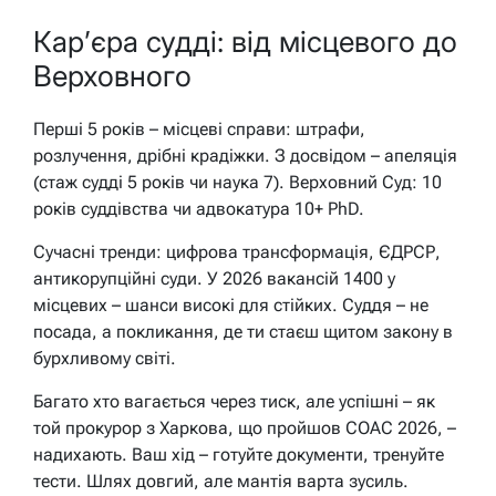
Кар’єра судді: від місцевого до
Верховного
Перші 5 років – місцеві справи: штрафи,
розлучення, дрібні крадіжки. З досвідом – апеляція
(стаж судді 5 років чи наука 7). Верховний Суд: 10
років суддівства чи адвокатура 10+ PhD.
Сучасні тренди: цифрова трансформація, ЄДРСР,
антикорупційні суди. У 2026 вакансій 1400 у
місцевих – шанси високі для стійких. Суддя – не
посада, а покликання, де ти стаєш щитом закону в
бурхливому світі.
Багато хто вагається через тиск, але успішні – як
той прокурор з Харкова, що пройшов СОАС 2026, –
надихають. Ваш хід – готуйте документи, тренуйте
тести. Шлях довгий, але мантія варта зусиль.