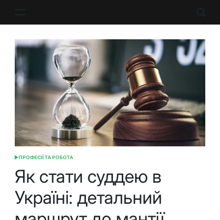
Перейти
до
вмісту
ПРОФЕСІЇ ТА РОБОТА
ОПУБЛІКУВАТИ
У
Як стати суддею в
Україні: детальний
маршрут до мантії