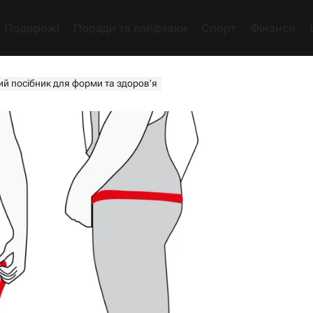
Подорожі
Поради та лайфхаки
Спорт
Фінанси
ий посібник для форми та здоров’я