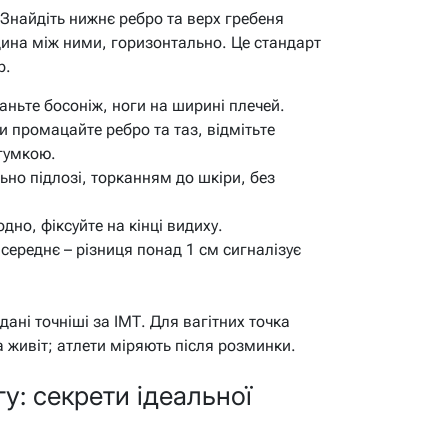
Знайдіть нижнє ребро та верх гребеня
едина між ними, горизонтально. Це стандарт
р.
таньте босоніж, ноги на ширині плечей.
и промацайте ребро та таз, відмітьте
гумкою.
ьно підлозі, торканням до шкіри, без
дно, фіксуйте на кінці видиху.
ь середнє – різниця понад 1 см сигналізує
дані точніші за ІМТ. Для вагітних точка
 живіт; атлети міряють після розминки.
у: секрети ідеальної