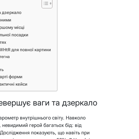
а дзеркало
ійними
ершому місці
льної посадки
тях
WHtR для повної картини
тегна
ть
варті форми
рактичні кейси
ревершує ваги та дзеркало
барометр внутрішнього світу. Навколо
 невидимий герой багатьох бід: від
. Дослідження показують, що навіть при