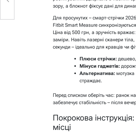
зору, а блокнот фіксує дані для дина
Для просунутих – смарт-стрічки 2026 
Fitbit Smart Measure синхронізуютьс
Ціна від 500 грн, а зручність вража
заміри. Навіть лазерні сканери тіла,
секунди – ідеально для кравців чи фі
Плюси стрічки:
дешево,
Мінуси гаджетів:
дорожч
Альтернатива:
мотузка з
страждає.
Перед списком оберіть час: ранок нат
забезпечує стабільність – після вече
Покрокова інструкція
місці