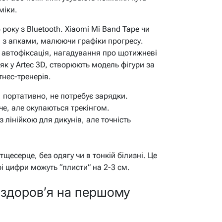
міки.
року з Bluetooth. Xiaomi Mi Band Tape чи
я з апками, малюючи графіки прогресу.
є: автофіксація, нагадування про щотижневі
 як у Artec 3D, створюють модель фігури за
тнес-тренерів.
 портативно, не потребує зарядки.
е, але окупаються трекінгом.
 лінійкою для дикунів, але точність
щесерце, без одягу чи в тонкій білизні. Це
рі цифри можуть “плисти” на 2-3 см.
: здоров’я на першому