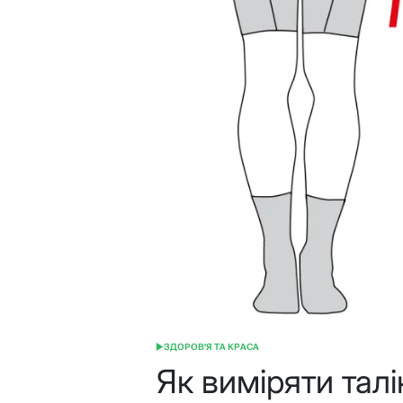
ЗДОРОВ'Я ТА КРАСА
ОПУБЛІКУВАТИ
У
Як виміряти талі