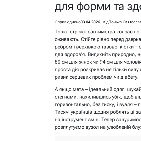
для форми та зд
Оприлюднено
03.04.2026
від
Понька Святосла
Тонка стрічка сантиметра ковзає по
оживають. Стійте рівно перед дзерк
ребром і верхівкою тазової кістки – 
для здоров’я. Видихніть природно, н
80 см для жінок чи 94 см для чолов
проста дія розкриває не тільки силу 
ризик серцевих проблем чи діабету.
А якщо мета – ідеальний одяг, шука
стегнами, нахилившись убік, щоб від
горизонтально, без тиску, і вуаля –
Тисячі українців щодня роблять ці з
на інструмент змін. Тепер зануримо
розплутуємо вузол на улюбленій блуз