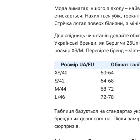
Мода вимагає іншого підходу – найв
стискається. Нахиліться убік, торкні
Стрічка лягає поверх білизни, з мін
Для спідниць чи штанів додайте обх
Українські бренди, як Gepur чи 25Uni
розмір XS/M. Перевірте бренд – slim-f
Розмір UA/EU
Обхват талії
XS/40
60-64
S/42
64-68
M/44
68-72
L/46
72-78
Таблиця базується на стандартах ук
брендів як gepur.com.ua. Після замір
сюрпризів.