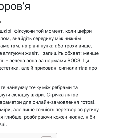
оров’я
в
 шкірі, фіксуючи той момент, коли цифри
алом, знайдіть середину між нижнім
саме там, на рівні пупка або трохи вище,
е втягуючи живіт, і запишіть обхват: менше
іків – зелена зона за нормами ВООЗ. Ця
естетики, але й приховані сигнали тіла про
йте найвужчу точку між ребрами та
чути складку шкіри. Стрічка лягає
 параметри для онлайн-замовлення готові.
аміри, але лише точність перетворює рутину
ся глибше, розбираючи кожен нюанс, ніби
ці.