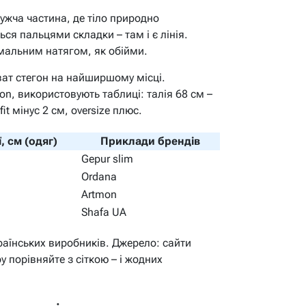
ужча частина, де тіло природно
ться пальцями складки – там і є лінія.
імальним натягом, як обійми.
ват стегон на найширшому місці.
on, використовують таблиці: талія 68 см –
it мінус 2 см, oversize плюс.
, см (одяг)
Приклади брендів
Gepur slim
Ordana
Artmon
Shafa UA
раїнських виробників. Джерело: сайти
у порівняйте з сіткою – і жодних