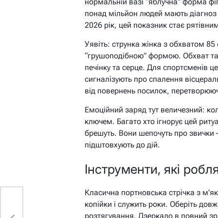
нормальній вазі “яблучна” форма фіг
понад мільйон людей мають діагноз
2026 рік, цей показник стає рятівн
Уявіть: струнка жінка з обхватом 85
“грушоподібною” формою. Обхват тал
печінку та серце. Для спортсменів ц
сигналізують про спалення вісцераль
від повернень посилок, перетворюю
Емоційний заряд тут величезний: кол
ключем. Багато хто ігнорує цей риту
брешуть. Вони шепочуть про звички –
підштовхують до дій.
Інструменти, які робл
Класична портновська стрічка з м’я
копійки і служить роки. Оберіть дов
й
розтягування. Дзеркало в повний зр