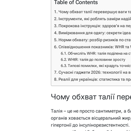
Table of Contents
Чому обхват талії перевершує ваги т
Інструменти, які роблять заміри над
Покрокова інструкція: здоров’я на п
Вимірювання для одягу: секрети ідеа
Норми обхвату: розбір ризиків по ста
Співвідношення показників: WHR та 
Обчисліть WHR: талія поділена на с
WHtR: талія до половини зросту
Типові помилки, які крадуть точніс
Сучасні гаджети 2026: технології на 
Реалії для українців: статистика та п
Чому обхват талії пе
Талія – це не просто сантиметри, а 
органів ховається вісцеральний жир,
гіпертонії до інсулінорезистентності