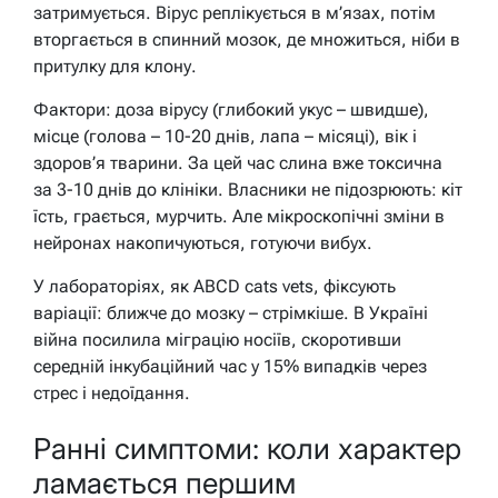
затримується. Вірус реплікується в м’язах, потім
вторгається в спинний мозок, де множиться, ніби в
притулку для клону.
Фактори: доза вірусу (глибокий укус – швидше),
місце (голова – 10-20 днів, лапа – місяці), вік і
здоров’я тварини. За цей час слина вже токсична
за 3-10 днів до клініки. Власники не підозрюють: кіт
їсть, грається, мурчить. Але мікроскопічні зміни в
нейронах накопичуються, готуючи вибух.
У лабораторіях, як ABCD cats vets, фіксують
варіації: ближче до мозку – стрімкіше. В Україні
війна посилила міграцію носіїв, скоротивши
середній інкубаційний час у 15% випадків через
стрес і недоїдання.
Ранні симптоми: коли характер
ламається першим