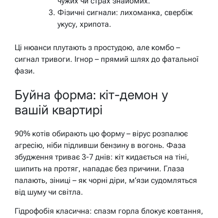
чужих чи страх знайомих.
Фізичні сигнали: лихоманка, свербіж
укусу, хрипота.
Ці нюанси плутають з простудою, але комбо –
сигнал тривоги. Ігнор – прямий шлях до фатальної
фази.
Буйна форма: кіт-демон у
вашій квартирі
90% котів обирають цю форму – вірус розпалює
агресію, ніби підливши бензину в вогонь. Фаза
збудження триває 3-7 днів: кіт кидається на тіні,
шипить на протяг, нападає без причини. Глаза
палають, зіниці – як чорні діри, м’язи судомляться
від шуму чи світла.
Гідрофобія класична: спазм горла блокує ковтання,