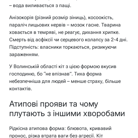
– вода виливається з пащі.
Анізокорія (різний розмір зіниць), косоокість,
параліч лицьових нервів – мозок гасне. Тварина
ховається в темряві, не реагує, дихання хрипке.
Смерть від асфіксії чи серцевого колапсу за 2-4 дні.
Підступність: власники торкаються, ризикуючи
зараженням.
У Волинській області кіт з цією формою вкусив
господиню, бо “не впізнав”. Тиха форма
небезпечніша для людей – менше страху, більше
контактів.
Атипові прояви та чому
плутають з іншими хворобами
Рідкісна атипова форма: блювота, кривавий
пронос, різка втрата ваги без агресії. Кіт