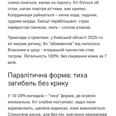
слина піниться, капає на підлогу. Кіт б’ється об
стіни, хапає повітря кігтями, виє хрипко.
Координація руйнується – хитка хода, падіння,
судоми морди. Емоції перебільшені: страх
переростає панікою, лють – сліпою атакою.
Приклади з практики: у Київській області 2025-го
кіт вкусив дитину, бо “збожеволів” від пилососа.
Власники в шоці – вчорашній пухнастик став
тигром. Летальність 100%: без лікування кома за 7
днів.
Паралітична форма: тиха
загибель без крику
У 10-20% випадків – “тиха” форма, де агресія
мінімальна. Кіт слабне поступово: задні лапи
відмовляють, щелепа відвисає, язик вивалюється.
Слинотеча рясна, але без пін, ковтання неможливе