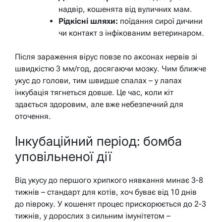
надвір, кошенята від вуличних мам.
Рідкісні шляхи:
поїдання сирої дичини
чи контакт з інфікованим ветеринаром.
Після зараження вірус повзе по аксонах нервів зі
швидкістю 3 мм/год, досягаючи мозку. Чим ближче
укус до голови, тим швидше спалах – у лапах
інкубація тягнеться довше. Це час, коли кіт
здається здоровим, але вже небезпечний для
оточення.
Інкубаційний період: бомба
уповільненої дії
Від укусу до першого хрипкого нявкання минає 3-8
тижнів – стандарт для котів, хоч буває від 10 днів
до півроку. У кошенят процес прискорюється до 2-3
тижнів, у дорослих з сильним імунітетом –