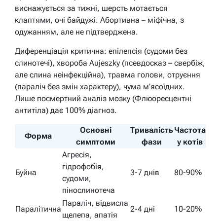
виснажується за тижні, шерсть мотається
клаптями, очі байдужі. Абортивна – міфічна, з
одужанням, але не підтверджена.
Диференціація критична: епілепсія (судоми без
слинотечі), хвороба Aujeszky (псевдосказ – свербіж,
але слина неінфекційна), травма голови, отруєння
(параліч без змін характеру), чума м’ясоїдних.
Лише посмертний аналіз мозку (Флюоресцентні
антитіла) дає 100% діагноз.
Основні
Тривалість
Частота
Форма
симптоми
фази
у котів
Агресія,
гідрофобія,
Буйна
3-7 днів
80-90%
судоми,
пінослинотеча
Параліч, відвисла
Паралітична
2-4 дні
10-20%
щелепа, апатія