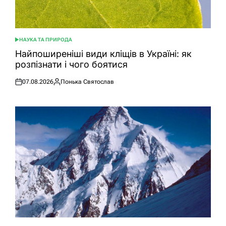
НАУКА ТА ПРИРОДА
ОПУБЛІКУВАТИ
У
Найпоширеніші види кліщів в Україні: як
розпізнати і чого боятися
07.08.2026
Понька Святослав
Оприлюднено
Опубліковано