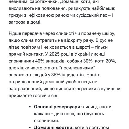
невидимі саботажники. Домашні коти, які
вислизають на полювання, ризикують найбільше:
гризун з інфікованою раною чи сусідський пес – і
загроза в домі.
Рідше передача через слизисті чи поранену шкіру,
якщо слина потрапить на відкриту рану. Вірус не
літає повітрям і не ховається в шерсті – тільки
прямий контакт. У 2025 році в Україні лисиці
спричинили 40% випадків, собаки 30%, коти 20%,
але кішки часто стають “посилювачами” –
заражають людей у 36% інцидентів. Навіть
стерилізований домашній улюбленець не
застрахований, якщо виносите черевики з вулиці чи
приймаєте гостей з сіл.
Основні резервуари:
лисиці, єноти,
кажани – дикі носії, що блукають
околицями.
Домашні жертви:
коти з доступом