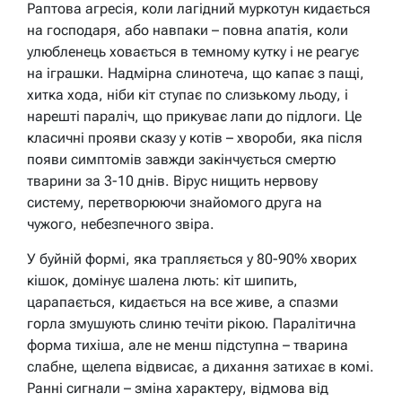
Раптова агресія, коли лагідний муркотун кидається
на господаря, або навпаки – повна апатія, коли
улюбленець ховається в темному кутку і не реагує
на іграшки. Надмірна слинотеча, що капає з пащі,
хитка хода, ніби кіт ступає по слизькому льоду, і
нарешті параліч, що прикуває лапи до підлоги. Це
класичні прояви сказу у котів – хвороби, яка після
появи симптомів завжди закінчується смертю
тварини за 3-10 днів. Вірус нищить нервову
систему, перетворюючи знайомого друга на
чужого, небезпечного звіра.
У буйній формі, яка трапляється у 80-90% хворих
кішок, домінує шалена лють: кіт шипить,
царапається, кидається на все живе, а спазми
горла змушують слиню течіти рікою. Паралітична
форма тихіша, але не менш підступна – тварина
слабне, щелепа відвисає, а дихання затихає в комі.
Ранні сигнали – зміна характеру, відмова від