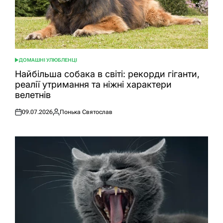
ДОМАШНІ УЛЮБЛЕНЦІ
ОПУБЛІКУВАТИ
У
Найбільша собака в світі: рекорди гіганти,
реалії утримання та ніжні характери
велетнів
09.07.2026
Понька Святослав
Оприлюднено
Опубліковано