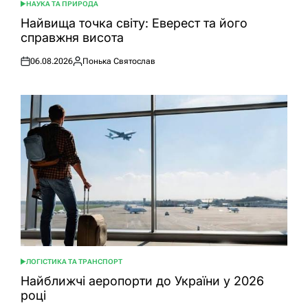
НАУКА ТА ПРИРОДА
ОПУБЛІКУВАТИ
У
Найвища точка світу: Еверест та його
справжня висота
06.08.2026
Понька Святослав
Оприлюднено
Опубліковано
ЛОГІСТИКА ТА ТРАНСПОРТ
ОПУБЛІКУВАТИ
У
Найближчі аеропорти до України у 2026
році