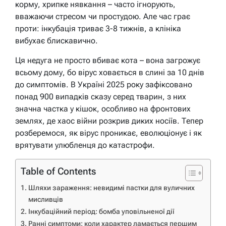
корму, хрипке нявкання – часто ігнорують,
вважаючи стресом чи простудою. Але час грає
проти: інкубація триває 3-8 тижнів, а клініка
вибухає блискавично.
Ця недуга не просто вбиває кота – вона загрожує
всьому дому, бо вірус ховається в слині за 10 днів
до симптомів. В Україні 2025 року зафіксовано
понад 900 випадків сказу серед тварин, з них
значна частка у кішок, особливо на фронтових
землях, де хаос війни розкрив диких носіїв. Тепер
розберемося, як вірус проникає, еволюціонує і як
врятувати улюбленця до катастрофи.
Table of Contents
Шляхи зараження: невидимі пастки для вуличних
мисливців
Інкубаційний період: бомба уповільненої дії
Ранні симптоми: коли характер ламається першим