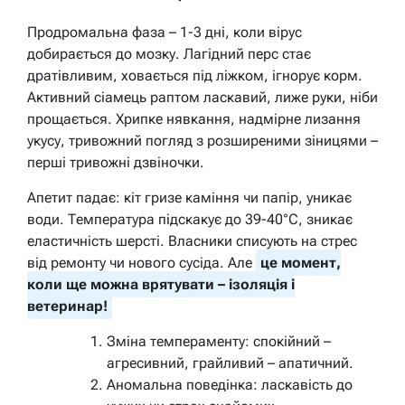
Продромальна фаза – 1-3 дні, коли вірус
добирається до мозку. Лагідний перс стає
дратівливим, ховається під ліжком, ігнорує корм.
Активний сіамець раптом ласкавий, лиже руки, ніби
прощається. Хрипке нявкання, надмірне лизання
укусу, тривожний погляд з розширеними зіницями –
перші тривожні дзвіночки.
Апетит падає: кіт гризе каміння чи папір, уникає
води. Температура підскакує до 39-40°C, зникає
еластичність шерсті. Власники списують на стрес
від ремонту чи нового сусіда. Але
це момент,
коли ще можна врятувати – ізоляція і
ветеринар!
Зміна темпераменту: спокійний –
агресивний, грайливий – апатичний.
Аномальна поведінка: ласкавість до