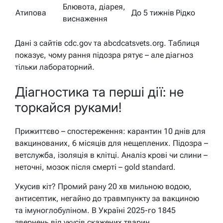
Блювота, діарея,
Атипова
До 5 тижнів
Рідко
виснаження
Дані з сайтів cdc.gov та abcdcatsvets.org. Таблиця
показує, чому рання підозра рятує – але діагноз
тільки лабораторний.
Діагностика та перші дії: не
торкайся руками!
Прижиттєво – спостереження: карантин 10 днів для
вакцинованих, 6 місяців для нещеплених. Підозра –
ветслужба, ізоляція в клітці. Аналіз крові чи слини –
неточні, мозок після смерті – gold standard.
Укусив кіт? Промий рану 20 хв мильною водою,
антисептик, негайно до травмпункту за вакциною
та імуноглобуліном. В Україні 2025-го 1845
звернень від укусів скажених тварин.