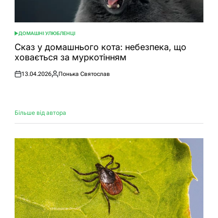
ДОМАШНІ УЛЮБЛЕНЦІ
ОПУБЛІКУВАТИ
У
Сказ у домашнього кота: небезпека, що
ховається за муркотінням
13.04.2026
Понька Святослав
Оприлюднено
Опубліковано
Більше від автора