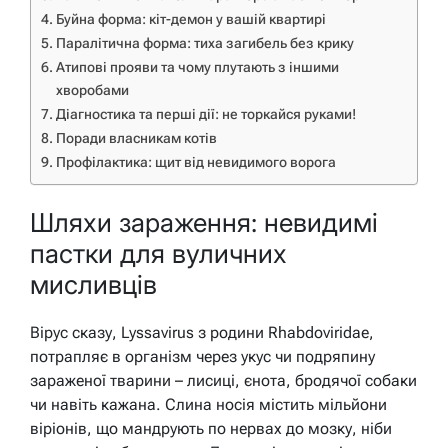
Буйна форма: кіт-демон у вашій квартирі
Паралітична форма: тиха загибель без крику
Атипові прояви та чому плутають з іншими
хворобами
Діагностика та перші дії: не торкайся руками!
Поради власникам котів
Профілактика: щит від невидимого ворога
Шляхи зараження: невидимі
пастки для вуличних
мисливців
Вірус сказу, Lyssavirus з родини Rhabdoviridae,
потрапляє в організм через укус чи подряпину
зараженої тварини – лисиці, єнота, бродячої собаки
чи навіть кажана. Слина носія містить мільйони
віріонів, що мандрують по нервах до мозку, ніби