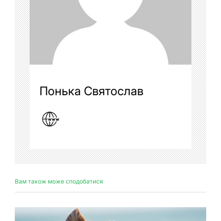
Понька Святослав
Вам також може сподобатися