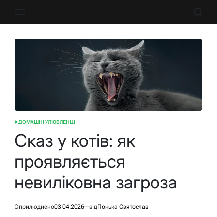
Перейти
до
вмісту
ДОМАШНІ УЛЮБЛЕНЦІ
ОПУБЛІКУВАТИ
У
Сказ у котів: як
проявляється
невиліковна загроза
Оприлюднено
03.04.2026
від
Понька Святослав