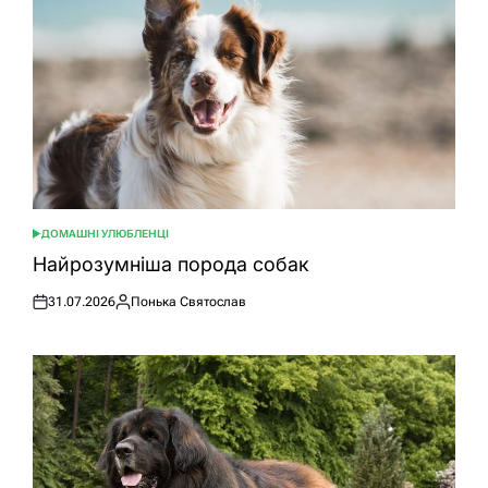
ДОМАШНІ УЛЮБЛЕНЦІ
ОПУБЛІКУВАТИ
У
Найрозумніша порода собак
31.07.2026
Понька Святослав
Оприлюднено
Опубліковано