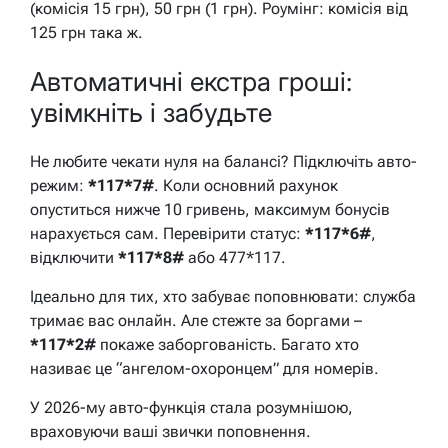
(комісія 15 грн), 50 грн (1 грн). Роумінг: комісія від
125 грн така ж.
Автоматичні екстра гроші:
увімкніть і забудьте
Не любите чекати нуля на балансі? Підключіть авто-
режим:
*117*7#
. Коли основний рахунок
опуститься нижче 10 гривень, максимум бонусів
нарахується сам. Перевірити статус:
*117*6#
,
відключити
*117*8#
або 477*117.
Ідеально для тих, хто забуває поповнювати: служба
тримає вас онлайн. Але стежте за боргами –
*117*2#
покаже заборгованість. Багато хто
називає це “ангелом-охоронцем” для номерів.
У 2026-му авто-функція стала розумнішою,
враховуючи ваші звички поповнення.