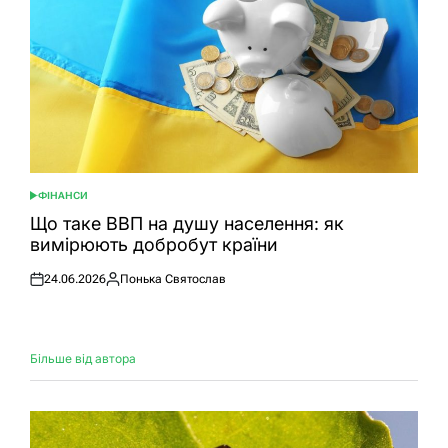
ФІНАНСИ
ОПУБЛІКУВАТИ
У
Що таке ВВП на душу населення: як
вимірюють добробут країни
24.06.2026
Понька Святослав
Оприлюднено
Опубліковано
Більше від автора