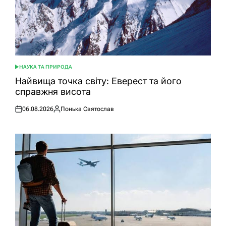
НАУКА ТА ПРИРОДА
ОПУБЛІКУВАТИ
У
Найвища точка світу: Еверест та його
справжня висота
06.08.2026
Понька Святослав
Оприлюднено
Опубліковано