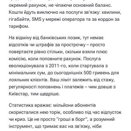
окремий рахунок, не чіпаючи основний баланс.
Кошти йдуть виключно на послуги зв’язку: хвилини,
гігабайти, SMS у мережі оператора та за кордон за
тарифом.
На відміну від банківських позик, тут немає
відсотків чи штрафів за прострочку – просто
повертаєте рівно стільки, скільки взяли плюс
комісію, коли поповните рахунок. Послуга
еволюціонувала з 2011-го, коли стартувала з
мінімальних сум, до сьогоднішніх 500 гривень для
лояльних клієнтів. Ваш ліміт залежить від стажу,
регулярності поповнень і платежів – чим довше з
Київстар, тим щедріше.
Статистика вражає: мільйони абонентів
скористалися нею торік, особливо під час відпусток
чи криз. Це не просто “гроші в борг”, а розумний
інструмент, що тримає вас на зв’язку, ніби