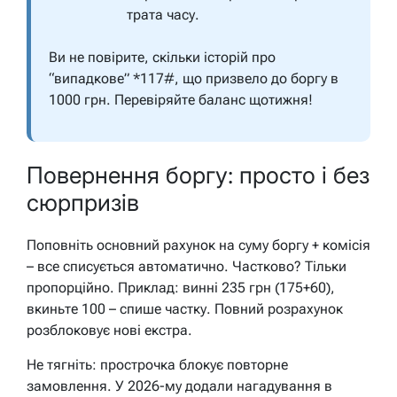
трата часу.
Ви не повірите, скільки історій про
“випадкове” *117#, що призвело до боргу в
1000 грн. Перевіряйте баланс щотижня!
Повернення боргу: просто і без
сюрпризів
Поповніть основний рахунок на суму боргу + комісія
– все списується автоматично. Частково? Тільки
пропорційно. Приклад: винні 235 грн (175+60),
вкиньте 100 – спише частку. Повний розрахунок
розблоковує нові екстра.
Не тягніть: прострочка блокує повторне
замовлення. У 2026-му додали нагадування в