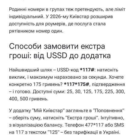
Родинні номери в групах теж претендують, але ліміт
індивідуальний. У 2026-му Київстар розширив
доступність для роумерів, де послуга стала
рятівником номер один.
Способи замовити екстра
гроші: від USSD до додатка
Найшвидший шлях – USSD-код
*117#
: натисніть
виклик, і максимум нараховано за секунди. Хочете
конкретно 175 гривень?
*117*175#
, підтвердження
– і готово. Доступні суми: 25, 30, 125, 175, 225, 300,
400, 500 гривень.
У додатку “Мій Київстар” загляньте в “Поповнення”
– оберіть суму, натисніть “Екстра гроші”. Інтуїтивно,
з візуалізацією балансу. Телефон 477*117 або SMS
на 117 з текстом “125” – без тарифікації в Україні.