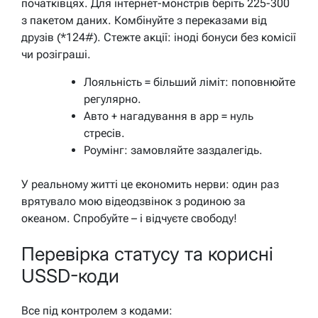
початківцях. Для інтернет-монстрів беріть 225-300
з пакетом даних. Комбінуйте з переказами від
друзів (*124#). Стежте акції: іноді бонуси без комісії
чи розіграші.
Лояльність = більший ліміт: поповнюйте
регулярно.
Авто + нагадування в app = нуль
стресів.
Роумінг: замовляйте заздалегідь.
У реальному житті це економить нерви: один раз
врятувало мою відеодзвінок з родиною за
океаном. Спробуйте – і відчуєте свободу!
Перевірка статусу та корисні
USSD-коди
Все під контролем з кодами: