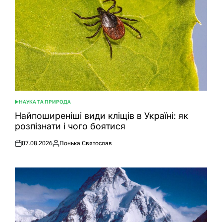
НАУКА ТА ПРИРОДА
ОПУБЛІКУВАТИ
У
Найпоширеніші види кліщів в Україні: як
розпізнати і чого боятися
07.08.2026
Понька Святослав
Оприлюднено
Опубліковано