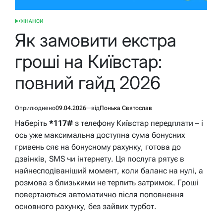
ФІНАНСИ
ОПУБЛІКУВАТИ
У
Як замовити екстра
гроші на Київстар:
повний гайд 2026
Оприлюднено
09.04.2026
від
Понька Святослав
Наберіть
*117#
з телефону Київстар передплати – і
ось уже максимальна доступна сума бонусних
гривень сяє на бонусному рахунку, готова до
дзвінків, SMS чи інтернету. Ця послуга рятує в
найнесподіваніший момент, коли баланс на нулі, а
розмова з близькими не терпить затримок. Гроші
повертаються автоматично після поповнення
основного рахунку, без зайвих турбот.