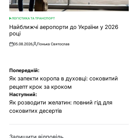
ЛОГІСТИКА ТА ТРАНСПОРТ
ОПУБЛІКУВАТИ
У
Найближчі аеропорти до України у 2026
році
05.08.2026
Понька Святослав
Оприлюднено
Опубліковано
Навігація
Попередній:
записів
Як запекти коропа в духовці: соковитий
рецепт крок за кроком
Наступний:
Як розводити желатин: повний гід для
соковитих десертів
Залишити відповідь