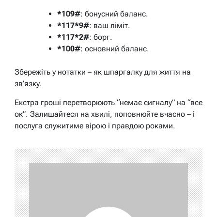
*109#
: бонусний баланс.
*117*9#
: ваш ліміт.
*117*2#
: борг.
*100#
: основний баланс.
Збережіть у нотатки – як шпаргалку для життя на
зв’язку.
Екстра гроші перетворюють “немає сигналу” на “все
ок”. Залишайтеся на хвилі, поповнюйте вчасно – і
послуга служитиме вірою і правдою роками.