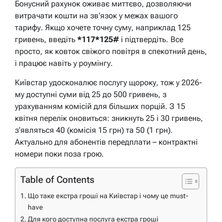
Бонусний рахунок оживає миттєво, дозволяючи
витрачати кошти на зв’язок у межах вашого
тарифу. Якщо хочете точну суму, наприклад 125
гривень, введіть
*117*125#
і підтвердіть. Все
просто, як ковток свіжого повітря в спекотний день,
і працює навіть у роумінгу.
Київстар удосконалює послугу щороку, тож у 2026-
му доступні суми від 25 до 500 гривень, з
урахуванням комісій для більших порцій. З 15
квітня перелік оновиться: зникнуть 25 і 30 гривень,
з’являться 40 (комісія 15 грн) та 50 (1 грн).
Актуально для абонентів передплати – контрактні
номери поки поза грою.
Table of Contents
Що таке екстра гроші на Київстар і чому це must-
have
Для кого доступна послуга екстра гроші