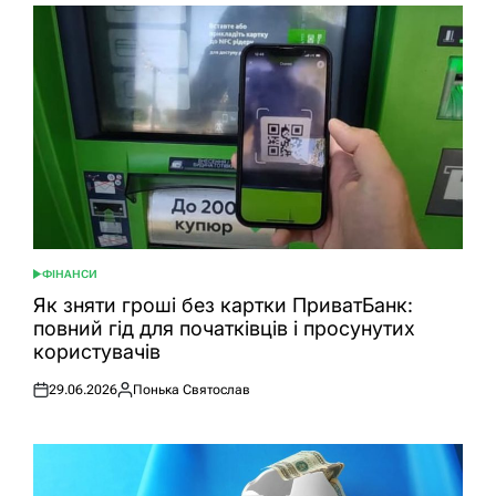
ФІНАНСИ
ОПУБЛІКУВАТИ
У
Як зняти гроші без картки ПриватБанк:
повний гід для початківців і просунутих
користувачів
29.06.2026
Понька Святослав
Оприлюднено
Опубліковано