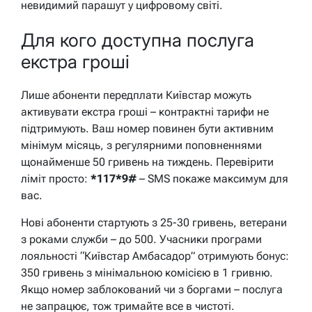
невидимий парашут у цифровому світі.
Для кого доступна послуга
екстра гроші
Лише абоненти передплати Київстар можуть
активувати екстра гроші – контрактні тарифи не
підтримують. Ваш номер повинен бути активним
мінімум місяць, з регулярними поповненнями
щонайменше 50 гривень на тиждень. Перевірити
ліміт просто:
*117*9#
– SMS покаже максимум для
вас.
Нові абоненти стартують з 25-30 гривень, ветерани
з роками служби – до 500. Учасники програми
лояльності “Київстар Амбасадор” отримують бонус:
350 гривень з мінімальною комісією в 1 гривню.
Якщо номер заблокований чи з боргами – послуга
не запрацює, тож тримайте все в чистоті.