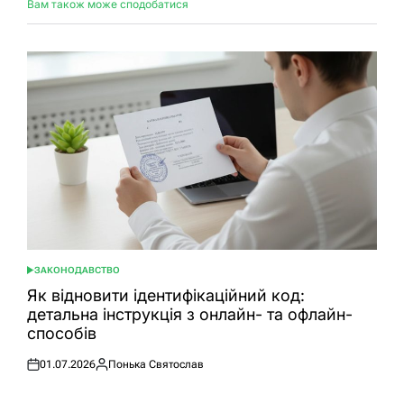
Вам також може сподобатися
ЗАКОНОДАВСТВО
ОПУБЛІКУВАТИ
У
Як відновити ідентифікаційний код:
детальна інструкція з онлайн- та офлайн-
способів
01.07.2026
Понька Святослав
Оприлюднено
Опубліковано