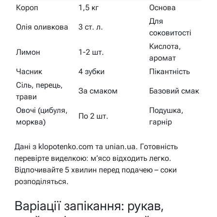
Короп
1,5 кг
Основа
Для
Олія оливкова
3 ст. л.
соковитості
Кислота,
Лимон
1-2 шт.
аромат
Часник
4 зубки
Пікантність
Сіль, перець,
За смаком
Базовий смак
трави
Овочі (цибуля,
Подушка,
По 2 шт.
морква)
гарнір
Дані з klopotenko.com та unian.ua. Готовність
перевірте виделкою: м’ясо відходить легко.
Відпочивайте 5 хвилин перед подачею – соки
розподіляться.
Варіації запікання: рукав,