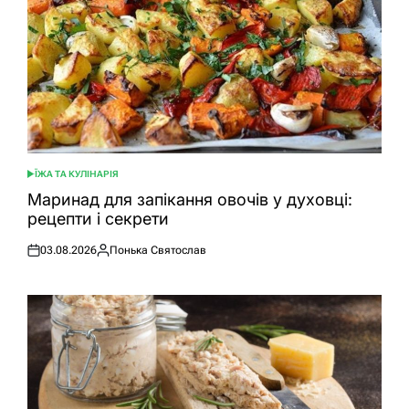
ЇЖА ТА КУЛІНАРІЯ
ОПУБЛІКУВАТИ
У
Маринад для запікання овочів у духовці:
рецепти і секрети
03.08.2026
Понька Святослав
Оприлюднено
Опубліковано