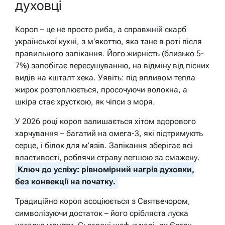
духовці
Короп – це не просто риба, а справжній скарб
української кухні, з м’якоттю, яка тане в роті після
правильного запікання. Його жирність (близько 5-
7%) запобігає пересушуванню, на відміну від пісних
видів на кшталт хека. Уявіть: під впливом тепла
жирок розтоплюється, просочуючи волокна, а
шкіра стає хрусткою, як чіпси з моря.
У 2026 році короп залишається хітом здорового
харчування – багатий на омега-3, які підтримують
серце, і білок для м’язів. Запікання зберігає всі
властивості, роблячи страву легшою за смажену.
Ключ до успіху: рівномірний нагрів духовки,
без конвекції на початку.
Традиційно короп асоціюється з Святвечором,
символізуючи достаток – його срібляста луска