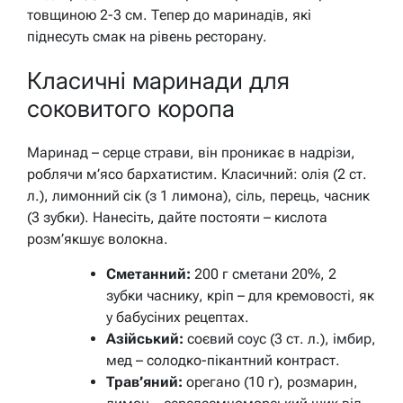
товщиною 2-3 см. Тепер до маринадів, які
піднесуть смак на рівень ресторану.
Класичні маринади для
соковитого коропа
Маринад – серце страви, він проникає в надрізи,
роблячи м’ясо бархатистим. Класичний: олія (2 ст.
л.), лимонний сік (з 1 лимона), сіль, перець, часник
(3 зубки). Нанесіть, дайте постояти – кислота
розм’якшує волокна.
Сметанний:
200 г сметани 20%, 2
зубки часнику, кріп – для кремовості, як
у бабусіних рецептах.
Азійський:
соєвий соус (3 ст. л.), імбир,
мед – солодко-пікантний контраст.
Трав’яний:
орегано (10 г), розмарин,