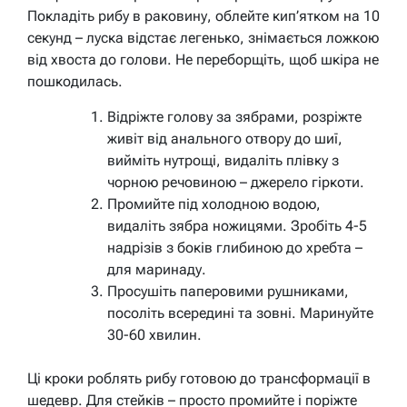
Покладіть рибу в раковину, облейте кип’ятком на 10
секунд – луска відстає легенько, знімається ложкою
від хвоста до голови. Не переборщіть, щоб шкіра не
пошкодилась.
Відріжте голову за зябрами, розріжте
живіт від анального отвору до шиї,
вийміть нутрощі, видаліть плівку з
чорною речовиною – джерело гіркоти.
Промийте під холодною водою,
видаліть зябра ножицями. Зробіть 4-5
надрізів з боків глибиною до хребта –
для маринаду.
Просушіть паперовими рушниками,
посоліть всередині та зовні. Маринуйте
30-60 хвилин.
Ці кроки роблять рибу готовою до трансформації в
шедевр. Для стейків – просто промийте і поріжте