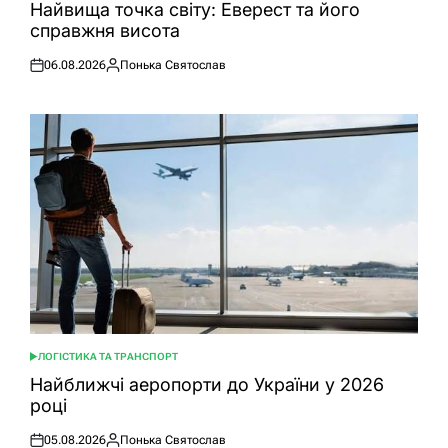
У
Найвища точка світу: Еверест та його
справжня висота
06.08.2026
Понька Святослав
Оприлюднено
Опубліковано
ЛОГІСТИКА ТА ТРАНСПОРТ
ОПУБЛІКУВАТИ
У
Найближчі аеропорти до України у 2026
році
05.08.2026
Понька Святослав
Оприлюднено
Опубліковано