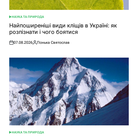
НАУКА ТА ПРИРОДА
ОПУБЛІКУВАТИ
У
Найпоширеніші види кліщів в Україні: як
розпізнати і чого боятися
07.08.2026
Понька Святослав
Оприлюднено
Опубліковано
НАУКА ТА ПРИРОДА
ОПУБЛІКУВАТИ