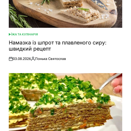
ЇЖА ТА КУЛІНАРІЯ
ОПУБЛІКУВАТИ
У
Намазка із шпрот та плавленого сиру:
швидкий рецепт
03.08.2026
Понька Святослав
Оприлюднено
Опубліковано