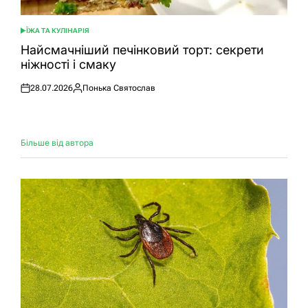
ЇЖА ТА КУЛІНАРІЯ
ОПУБЛІКУВАТИ
У
Найсмачніший печінковий торт: секрети
ніжності і смаку
28.07.2026
Понька Святослав
Оприлюднено
Опубліковано
Більше від автора