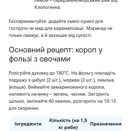
лимон – середземноморський шик від
Клопотенка.
Експериментуйте: додайте хмелі-сунелі для
гостроти чи мед для карамелізації. Маринад не
тільки смакує, а й захищає від сухості.
Основний рецепт: короп у
фользі з овочами
Розігрійте духовку до 180°C. На фольгу покладіть
подушку з цибулі (2 шт.), моркви (2 шт.), лимона
(кільця). Виймайте замаринованого коропа,
наповніть начинку – зелень, часник. Загорніть
щільно, запікайте 40 хвилин, розгорніть на 10-15
для скоринки.
Кількість (на 1,5
Інгредієнти
Призначення
кг риби)