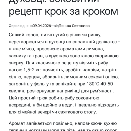
рецепт крок за кроком
Оприлюднено
09.04.2026
від
Понька Святослав
Свіжий короп, витягнутий з річки чи ринку,
перетворюється в духовці на справжній делікатес –
ніжне м’ясо, просочене ароматами лимона,
часнику та трав, з хрусткою золотавою скоринкою
зверху. Для класичного рецепту візьміть рибу
вагою 1,5-2 кг: почистіть, зробіть надрізи, натріть
сіллю, перцем, збризніть лимонним соком і олією,
загорніть у фольгу та запікайте при 180°C 40-50
хвилин, розгорнувши наприкінці для рум’яності.
Цей простий трюк робить рибу соковитою
всередині, ніби щойно з води, і ідеально підходить
для сімейної вечері чи святкового столу.
Аромат запікається повільно, наповнюючи кухню
теплими нотками моря та літа, навіть якщо короп