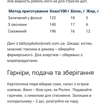
Але жирність робить його не для строгих дієт.
Метод приготування
Ккал/100 г
Білок, г
Жир, г
Запечений у фользі
122
18
5
З овочами
140
17
6
Смажений
196
16
12
Дані з tablycjakalorijnosti.com.ua. Шкода: кістки,
можливі токсини в дикому – обирайте
фермерського. Для алергіків – обережно з
морепродуктами.
Гарніри, подача та зберігання
Картопляне пюре вбирає соки, салат з огірків
освіжає. Вино – біле сухе, як Ріслінг. Подавайте
гарячим, з лимоном для стиснення. Залишки в
холодильнику – 2 дні, розігрійте на пару.