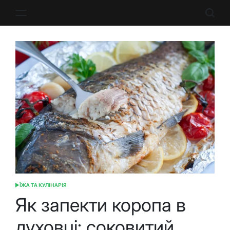
Перейти
до
вмісту
ЇЖА ТА КУЛІНАРІЯ
ОПУБЛІКУВАТИ
У
Як запекти коропа в
духовці: соковитий