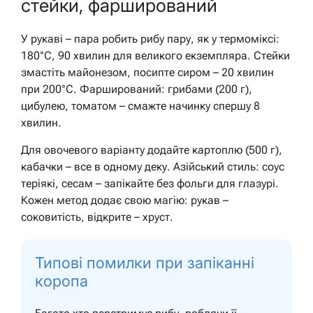
стейки, фарширований
У рукаві – пара робить рибу пару, як у термоміксі:
180°C, 90 хвилин для великого екземпляра. Стейки
змастіть майонезом, посипте сиром – 20 хвилин
при 200°C. Фарширований: грибами (200 г),
цибулею, томатом – смажте начинку спершу 8
хвилин.
Для овочевого варіанту додайте картоплю (500 г),
кабачки – все в одному деку. Азійський стиль: соус
теріякі, сесам – запікайте без фольги для глазурі.
Кожен метод додає свою магію: рукав –
соковитість, відкрите – хруст.
Типові помилки при запіканні
коропа