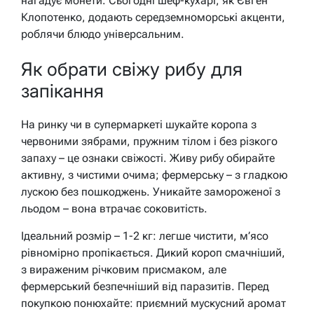
нагадує монети. Сьогодні шеф-кухарі, як Євген
Клопотенко, додають середземноморські акценти,
роблячи блюдо універсальним.
Як обрати свіжу рибу для
запікання
На ринку чи в супермаркеті шукайте коропа з
червоними зябрами, пружним тілом і без різкого
запаху – це ознаки свіжості. Живу рибу обирайте
активну, з чистими очима; фермерську – з гладкою
лускою без пошкоджень. Уникайте замороженої з
льодом – вона втрачає соковитість.
Ідеальний розмір – 1-2 кг: легше чистити, м’ясо
рівномірно пропікається. Дикий короп смачніший,
з вираженим річковим присмаком, але
фермерський безпечніший від паразитів. Перед
покупкою понюхайте: приємний мускусний аромат