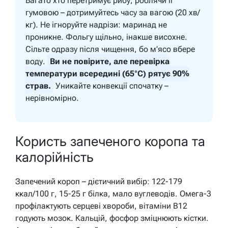
Багато хто перетримує рибу, роблячи її
гумовою – дотримуйтесь часу за вагою (20 хв/
кг). Не ігноруйте надрізи: маринад не
проникне. Фольгу щільно, інакше висохне.
Сільте одразу після чищення, бо м’ясо вбере
воду.
Ви не повірите, але перевірка
температури всередині (65°C) рятує 90%
страв.
Уникайте конвекції спочатку –
нерівномірно.
Користь запеченого коропа та
калорійність
Запечений короп – дієтичний вибір: 122-179
ккал/100 г, 15-25 г білка, мало вуглеводів. Омега-3
профілактують серцеві хвороби, вітаміни B12
годують мозок. Кальцій, фосфор зміцнюють кістки.