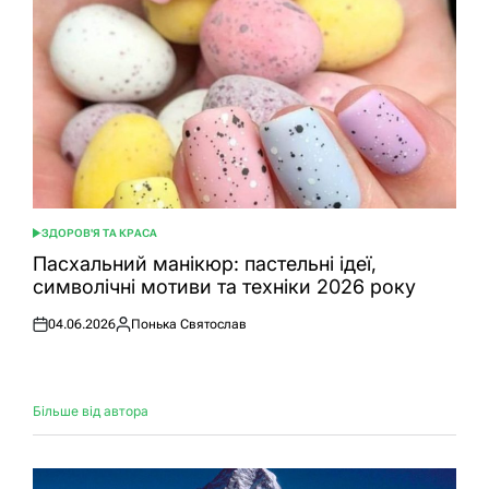
ЗДОРОВ'Я ТА КРАСА
ОПУБЛІКУВАТИ
У
Пасхальний манікюр: пастельні ідеї,
символічні мотиви та техніки 2026 року
04.06.2026
Понька Святослав
Оприлюднено
Опубліковано
Більше від автора