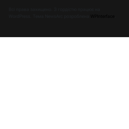
Всі права захищено. З гордістю працює на
WordPress. Тема NewsArc розроблена
WPInterface
.