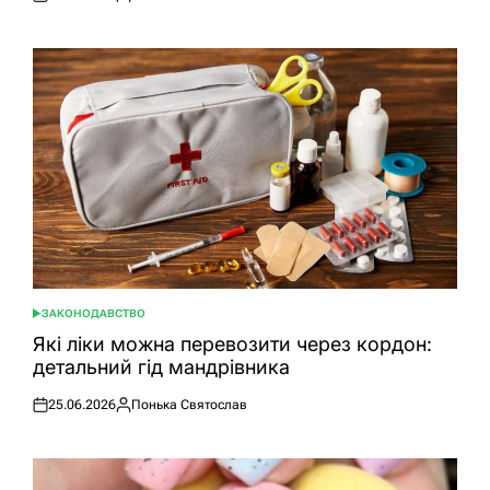
Оприлюднено
Опубліковано
ЗАКОНОДАВСТВО
ОПУБЛІКУВАТИ
У
Які ліки можна перевозити через кордон:
детальний гід мандрівника
25.06.2026
Понька Святослав
Оприлюднено
Опубліковано