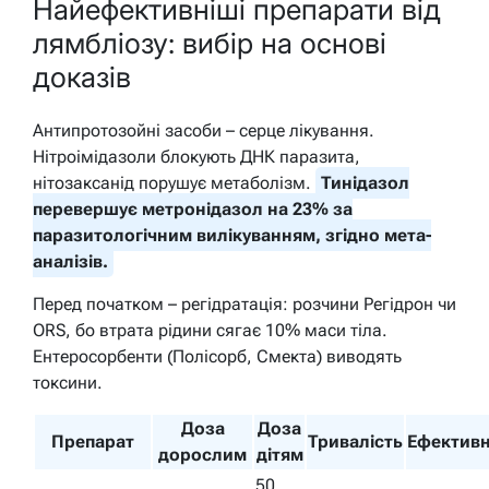
Найефективніші препарати від
лямбліозу: вибір на основі
доказів
Антипротозойні засоби – серце лікування.
Нітроімідазоли блокують ДНК паразита,
нітозаксанід порушує метаболізм.
Тинідазол
перевершує метронідазол на 23% за
паразитологічним вилікуванням, згідно мета-
аналізів.
Перед початком – регідратація: розчини Регідрон чи
ORS, бо втрата рідини сягає 10% маси тіла.
Ентеросорбенти (Полісорб, Смекта) виводять
токсини.
Доза
Доза
Препарат
Тривалість
Ефективн
дорослим
дітям
50