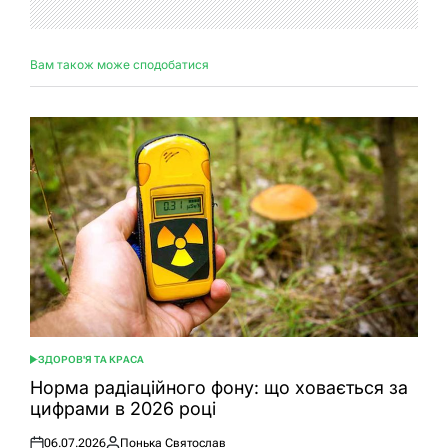
Вам також може сподобатися
ЗДОРОВ'Я ТА КРАСА
ОПУБЛІКУВАТИ
У
Норма радіаційного фону: що ховається за
цифрами в 2026 році
06.07.2026
Понька Святослав