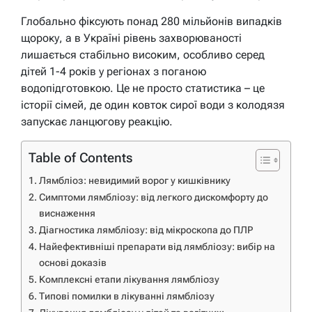
Глобально фіксують понад 280 мільйонів випадків
щороку, а в Україні рівень захворюваності
лишається стабільно високим, особливо серед
дітей 1-4 років у регіонах з поганою
водопідготовкою. Це не просто статистика – це
історії сімей, де один ковток сирої води з колодязя
запускає ланцюгову реакцію.
Table of Contents
Лямбліоз: невидимий ворог у кишківнику
Симптоми лямбліозу: від легкого дискомфорту до
виснаження
Діагностика лямбліозу: від мікроскопа до ПЛР
Найефективніші препарати від лямбліозу: вибір на
основі доказів
Комплексні етапи лікування лямбліозу
Типові помилки в лікуванні лямбліозу