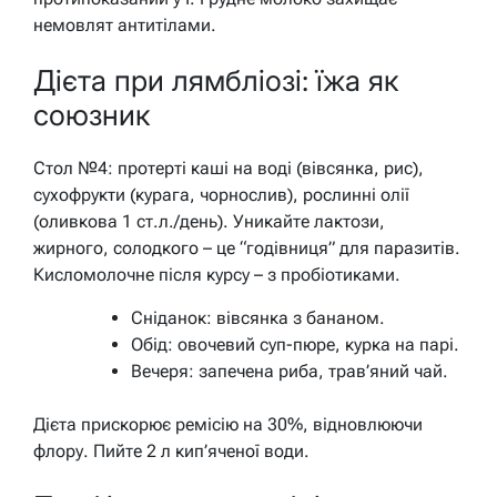
немовлят антитілами.
Дієта при лямбліозі: їжа як
союзник
Стол №4: протерті каші на воді (вівсянка, рис),
сухофрукти (курага, чорнослив), рослинні олії
(оливкова 1 ст.л./день). Уникайте лактози,
жирного, солодкого – це “годівниця” для паразитів.
Кисломолочне після курсу – з пробіотиками.
Сніданок: вівсянка з бананом.
Обід: овочевий суп-пюре, курка на парі.
Вечеря: запечена риба, трав’яний чай.
Дієта прискорює ремісію на 30%, відновлюючи
флору. Пийте 2 л кип’яченої води.