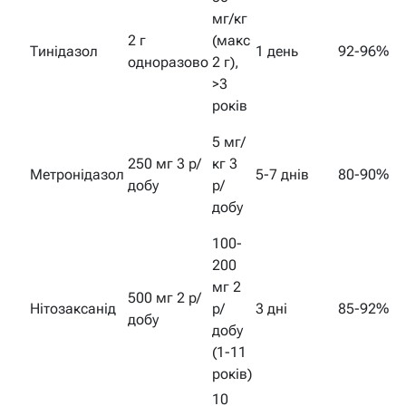
мг/кг
2 г
(макс
Тинідазол
1 день
92-96%
одноразово
2 г),
>3
років
5 мг/
250 мг 3 р/
кг 3
Метронідазол
5-7 днів
80-90%
добу
р/
добу
100-
200
мг 2
500 мг 2 р/
Нітозаксанід
р/
3 дні
85-92%
добу
добу
(1-11
років)
10