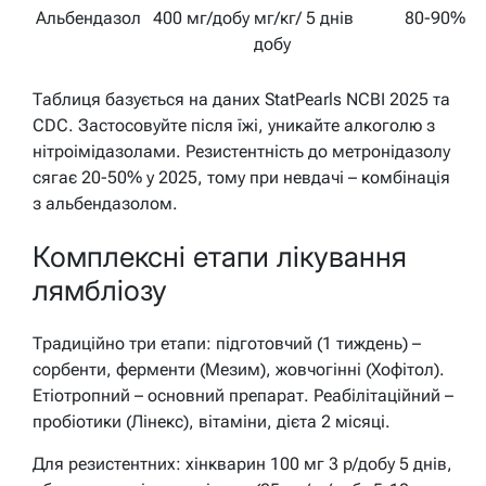
Альбендазол
400 мг/добу
мг/кг/
5 днів
80-90%
добу
Таблиця базується на даних StatPearls NCBI 2025 та
CDC. Застосовуйте після їжі, уникайте алкоголю з
нітроімідазолами. Резистентність до метронідазолу
сягає 20-50% у 2025, тому при невдачі – комбінація
з альбендазолом.
Комплексні етапи лікування
лямбліозу
Традиційно три етапи: підготовчий (1 тиждень) –
сорбенти, ферменти (Мезим), жовчогінні (Хофітол).
Етіотропний – основний препарат. Реабілітаційний –
пробіотики (Лінекс), вітаміни, дієта 2 місяці.
Для резистентних: хінкварин 100 мг 3 р/добу 5 днів,