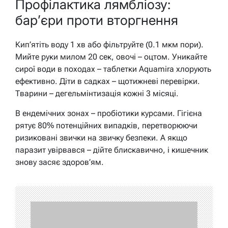
Профілактика лямбліозу:
бар’єри проти вторгнення
Кип’ятіть воду 1 хв або фільтруйте (0.1 мкм пори).
Мийте руки милом 20 сек, овочі – оцтом. Уникайте
сирої води в походах – таблетки Aquamira хлорують
ефективно. Діти в садках – щотижневі перевірки.
Тварини – дегельмінтизація кожні 3 місяці.
В ендемічних зонах – пробіотики курсами. Гігієна
рятує 80% потенційних випадків, перетворюючи
ризиковані звички на звичку безпеки. А якщо
паразит увірвався – дійте блискавично, і кишечник
знову засяє здоров’ям.