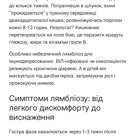
до кількох тижнів. Потрапивши в шлунок, вони
“прокидаються” у лужному середовищі
дванадцятипалої кишки, розмножуючись поділом
кожні 8-12 годин. Результат? Кишківник
перетворюється на поле бою, де паразити крадуть
глюкозу, жири та вітаміни групи B.
Особливо небезпечний лямбліоз для
імунодепресованих: ВІЛ-інфіковані чи онкопацієнти
ризикують хронічною діареєю. А в дітей він
маскується під дисбактеріоз, затримуючи ріст і
провокуючи анемію.
Симптоми лямбліозу: від
легкого дискомфорту до
виснаження
Гостра фаза навалюється через 1-3 тижні після