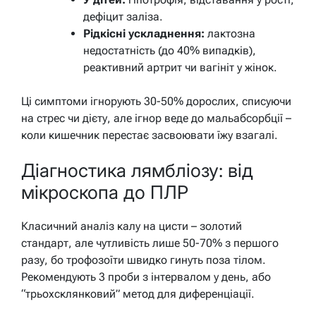
дефіцит заліза.
Рідкісні ускладнення:
лактозна
недостатність (до 40% випадків),
реактивний артрит чи вагініт у жінок.
Ці симптоми ігнорують 30-50% дорослих, списуючи
на стрес чи дієту, але ігнор веде до мальабсорбції –
коли кишечник перестає засвоювати їжу взагалі.
Діагностика лямбліозу: від
мікроскопа до ПЛР
Класичний аналіз калу на цисти – золотий
стандарт, але чутливість лише 50-70% з першого
разу, бо трофозоїти швидко гинуть поза тілом.
Рекомендують 3 проби з інтервалом у день, або
“трьохсклянковий” метод для диференціації.