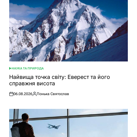
НАУКА ТА ПРИРОДА
ОПУБЛІКУВАТИ
У
Найвища точка світу: Еверест та його
справжня висота
06.08.2026
Понька Святослав
Оприлюднено
Опубліковано