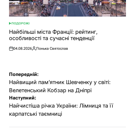
ПОДОРОЖІ
ОПУБЛІКУВАТИ
У
Найбільші міста Франції: рейтинг,
особливості та сучасні тенденції
04.08.2026
Понька Святослав
Оприлюднено
Опубліковано
Навігація
Попередній:
записів
Найвищий пам’ятник Шевченку у світі:
Велетенський Кобзар на Дніпрі
Наступний:
Найчистіша річка України: Лімниця та її
карпатські таємниці