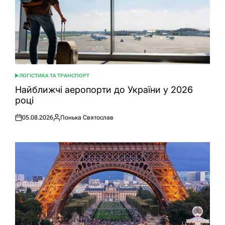
ЛОГІСТИКА ТА ТРАНСПОРТ
ОПУБЛІКУВАТИ
У
Найближчі аеропорти до України у 2026
році
05.08.2026
Понька Святослав
Оприлюднено
Опубліковано