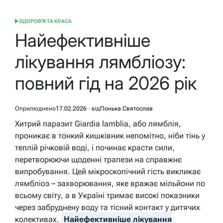
ЗДОРОВ'Я ТА КРАСА
ОПУБЛІКУВАТИ
У
Найефективніше
лікування лямбліозу:
повний гід на 2026 рік
Оприлюднено
17.02.2026
від
Понька Святослав
Хитрий паразит Giardia lamblia, або лямблія,
проникає в тонкий кишківник непомітно, ніби тінь у
теплій річковій воді, і починає красти сили,
перетворюючи щоденні трапези на справжнє
випробування. Цей мікроскопічний гість викликає
лямбліоз – захворювання, яке вражає мільйони по
всьому світу, а в Україні тримає високі показники
через забруднену воду та тісний контакт у дитячих
колективах.
Найефективніше лікування