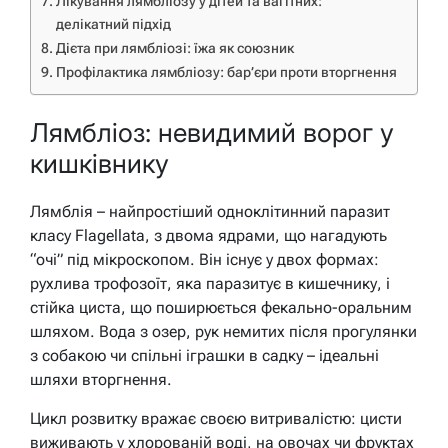
Лікування лямбліозу у дітей та вагітних:
делікатний підхід
Дієта при лямбліозі: їжа як союзник
Профілактика лямбліозу: бар’єри проти вторгнення
Лямбліоз: невидимий ворог у
кишківнику
Лямблія – найпростіший одноклітинний паразит
класу Flagellata, з двома ядрами, що нагадують
“очі” під мікроскопом. Він існує у двох формах:
рухлива трофозоїт, яка паразитує в кишечнику, і
стійка циста, що поширюється фекально-оральним
шляхом. Вода з озер, рук немитих після прогулянки
з собакою чи спільні іграшки в садку – ідеальні
шляхи вторгнення.
Цикл розвитку вражає своєю витривалістю: цисти
виживають у хлорованій воді, на овочах чи фруктах