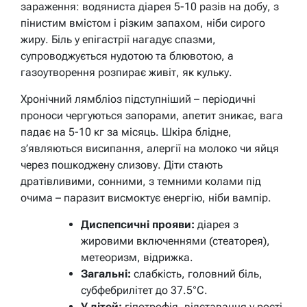
зараження: водяниста діарея 5-10 разів на добу, з
пінистим вмістом і різким запахом, ніби сирого
жиру. Біль у епігастрії нагадує спазми,
супроводжується нудотою та блювотою, а
газоутворення розпирає живіт, як кульку.
Хронічний лямбліоз підступніший – періодичні
проноси чергуються запорами, апетит зникає, вага
падає на 5-10 кг за місяць. Шкіра блідне,
з’являються висипання, алергії на молоко чи яйця
через пошкоджену слизову. Діти стають
дратівливими, сонними, з темними колами під
очима – паразит висмоктує енергію, ніби вампір.
Диспепсичні прояви:
діарея з
жировими включеннями (стеаторея),
метеоризм, відрижка.
Загальні:
слабкість, головний біль,
субфебрилітет до 37.5°C.
У дітей:
гіпотрофія, відставання у рості,