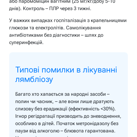
або паромоміцин вагітним (25 мг/кг/добу 5-10
днів). Контроль – ПЛР через 3 тижні.
У важких випадках госпіталізація з крапельницями
глюкози та електролітів. Самолікування
антибіотиками без діагностики – шлях до
суперинфекцій.
Типові помилки в лікуванні
лямбліозу
Багато хто хапається за народні засоби –
полин чи часник, – але вони лише дратують
слизову без ерадикації (ефективність <30%).
Ігнор регідратації призводить до зневоднення,
особливо в дітей. Початок метронідазолу без
паузи від алкоголю – блювота гарантована.