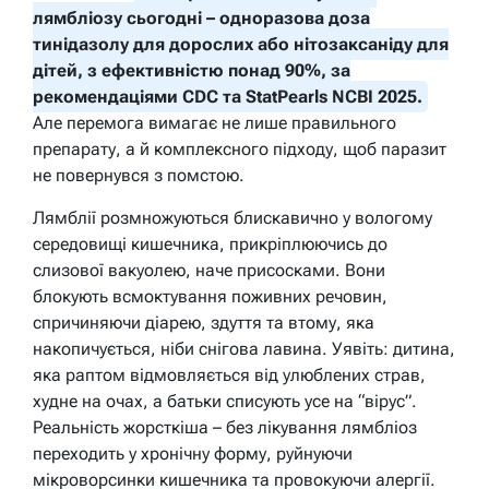
лямбліозу сьогодні – одноразова доза
тинідазолу для дорослих або нітозаксаніду для
дітей, з ефективністю понад 90%, за
рекомендаціями CDC та StatPearls NCBI 2025.
Але перемога вимагає не лише правильного
препарату, а й комплексного підходу, щоб паразит
не повернувся з помстою.
Лямблії розмножуються блискавично у вологому
середовищі кишечника, прикріплюючись до
слизової вакуолею, наче присосками. Вони
блокують всмоктування поживних речовин,
спричиняючи діарею, здуття та втому, яка
накопичується, ніби снігова лавина. Уявіть: дитина,
яка раптом відмовляється від улюблених страв,
худне на очах, а батьки списують усе на “вірус”.
Реальність жорсткіша – без лікування лямбліоз
переходить у хронічну форму, руйнуючи
мікроворсинки кишечника та провокуючи алергії.