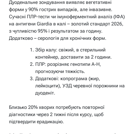
Дуоденальне зондування виявляє вегетативні
форми у 90% гострих випадків, але інвазивне.
Сучасні ПЛР-тести чи імуноферментний аналіз (ІФА)
на антигени Giardia в калі – золотий стандарт 2026,
з чутливістю 95% і результатом за годину.
Додатково – серологія для хронічних форм.
Збір калу: свіжий, в стерильний
контейнер, доставити за 2 години.
ПЛР: розрізняє генотипи A-H,
прогнозуючи тяжкість.
Додаткові: копрограма (жир,
лейкоцити), УЗД черевної порожнини на
дуоденіт.
Близько 20% хворих потребують повторної
діагностики через 2 тижні після курсу, щоб
підтвердити ерадикацію.