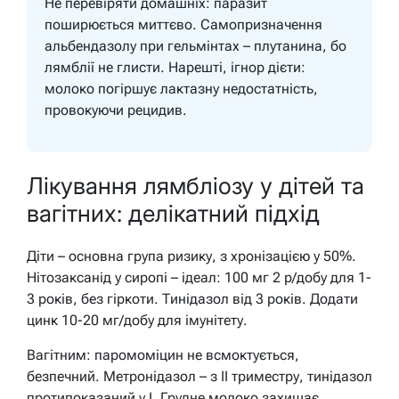
Не перевіряти домашніх: паразит
поширюється миттєво. Самопризначення
альбендазолу при гельмінтах – плутанина, бо
лямблії не глисти. Нарешті, ігнор дієти:
молоко погіршує лактазну недостатність,
провокуючи рецидив.
Лікування лямбліозу у дітей та
вагітних: делікатний підхід
Діти – основна група ризику, з хронізацією у 50%.
Нітозаксанід у сиропі – ідеал: 100 мг 2 р/добу для 1-
3 років, без гіркоти. Тинідазол від 3 років. Додати
цинк 10-20 мг/добу для імунітету.
Вагітним: паромоміцин не всмоктується,
безпечний. Метронідазол – з II триместру, тинідазол
протипоказаний у I. Грудне молоко захищає