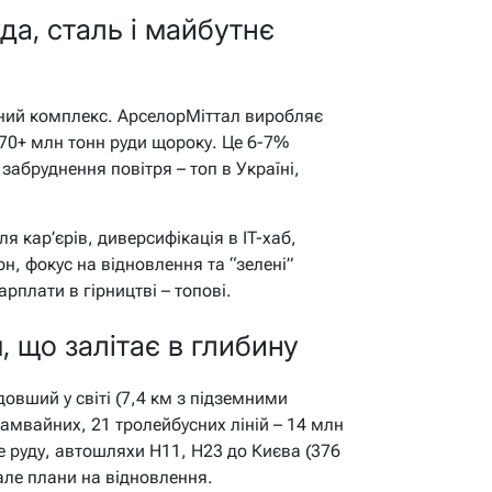
да, сталь і майбутнє
йний комплекс. АрселорМіттал виробляє
 70+ млн тонн руди щороку. Це 6-7%
 забруднення повітря – топ в Україні,
ля кар’єрів, диверсифікація в IT-хаб,
рн, фокус на відновлення та “зелені”
арплати в гірництві – топові.
 що залітає в глибину
овший у світі (7,4 км з підземними
трамвайних, 21 тролейбусних ліній – 14 млн
е руду, автошляхи Н11, Н23 до Києва (376
але плани на відновлення.