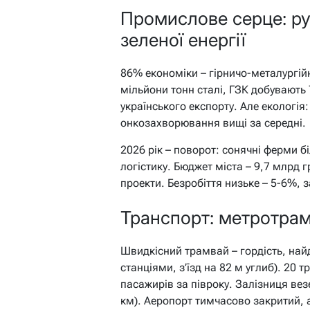
Промислове серце: ру
зеленої енергії
86% економіки – гірничо-металургі
мільйони тонн сталі, ГЗК добувають
українського експорту. Але екологія:
онкозахворювання вищі за середні.
2026 рік – поворот: сонячні ферми бі
логістику. Бюджет міста – 9,7 млрд г
проекти. Безробіття низьке – 5-6%, з
Транспорт: метротрам,
Швидкісний трамвай – гордість, найд
станціями, з’їзд на 82 м углиб). 20 
пасажирів за півроку. Залізниця вез
км). Аеропорт тимчасово закритий, 