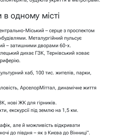
ти в одному місті
ентрально-Міський – серце з проспектом
будівлями. Металургійний пульсує
ий – затишними дворами 60-х.
лецький дихає ГЗК, Тернівський ховає
ериферію.
ультурний хаб, 100 тис. жителів, парки,
овість, АрселорМіттал, динамічне життя
К, нові ЖК для гірників.
ти, екскурсії під землю на 1,5 км.
афік, але й можливість відкривати
ночі до півдня – як з Києва до Вінниці”.