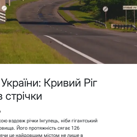
України: Кривий Ріг
в стрічки
в
ою вздовж річки Інгулець, ніби гігантський
овища. Його протяжність сягає 126
блячи це найдовшим містом не лише в