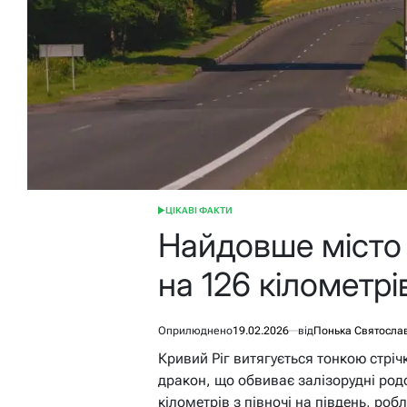
ЦІКАВІ ФАКТИ
ОПУБЛІКУВАТИ
У
Найдовше місто 
на 126 кілометрі
Оприлюднено
19.02.2026
від
Понька Святосла
Кривий Ріг витягується тонкою стрічк
дракон, що обвиває залізорудні род
кілометрів з півночі на південь, ро