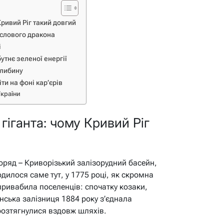
Кривий Ріг такий довгий
ислового дракона
і
утнє зеленої енергії
глибину
ти на фоні кар’єрів
України
 гіганта: чому Кривий Ріг
поряд – Криворізький залізорудний басейн,
одилося саме тут, у 1775 році, як скромна
привабила поселенців: спочатку козаки,
нська залізниця 1884 року з’єднала
розтягнулися вздовж шляхів.