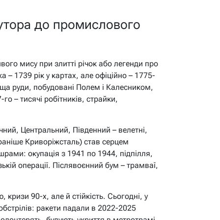
 хутора до промислового
вого мису при злитті річок або легенди про
 – 1739 рік у картах, але офіційно – 1775-
ища руди, побудовані Полем і Калесником,
го – тисячі робітників, страйки,
чний, Центральний, Південний – велетні,
раніше Криворіжсталь) став серцем
шрами: окупація з 1941 по 1944, підпілля,
ькій операції. Післявоєнний бум – трамваї,
кризи 90-х, але й стійкість. Сьогодні, у
обстрілів: ракети падали в 2022-2025
волонтерять, будують укриття в метротрамі.