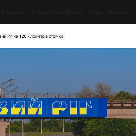
Подорожі
Поради та лайфхаки
Спорт
Фінанси
ий Ріг на 126 кілометрів стрічки