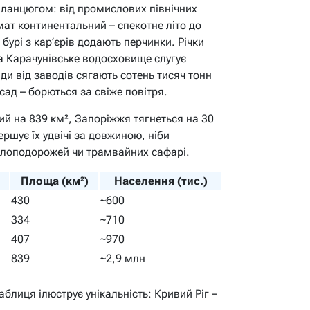
 ланцюгом: від промислових північних
мат континентальний – спекотне літо до
бурі з кар’єрів додають перчинки. Річки
 а Карачунівське водосховище слугує
ди від заводів сягають сотень тисяч тонн
сад – борються за свіже повітря.
ий на 839 км², Запоріжжя тягнеться на 30
ершує їх удвічі за довжиною, ніби
елоподорожей чи трамвайних сафарі.
Площа (км²)
Населення (тис.)
430
~600
334
~710
407
~970
839
~2,9 млн
 Таблиця ілюструє унікальність: Кривий Ріг –