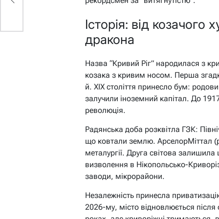
рекордсмен за “витягнутістю”.
Історія: від козачого
дракона
Назва “Кривий Ріг” народилася з кри
козака з кривим носом. Перша згадка
й. XIX століття принесло бум: родов
залучили іноземний капітал. До 1917-
революція.
Радянська доба розквітла ГЗК: Півні
що ковтали землю. АрселорМіттал (
металургії. Друга світова залишила 
визволення в Нікопольсько-Криворіз
заводи, мікрорайони.
Незалежність принесла приватизацію, 
2026-му, місто відновлюється після 
роках, але криворіжці тримаються, 