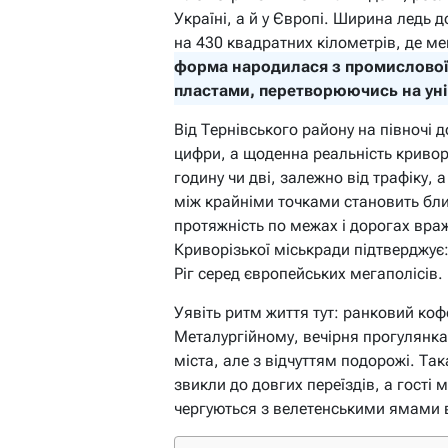
Україні, а й у Європі. Ширина ледь 
на 430 квадратних кілометрів, де м
форма народилася з промислової 
пластами, перетворюючись на унік
Від Тернівського району на півночі д
цифри, а щоденна реальність кривор
годину чи дві, залежно від трафіку, 
між крайніми точками становить бли
протяжність по межах і дорогах вра
Криворізької міськради підтверджує:
Ріг серед європейських мегаполісів.
Уявіть ритм життя тут: ранковий коф
Металургійному, вечірня прогулянка
міста, але з відчуттям подорожі. Та
звикли до довгих переїздів, а гості
чергуються з велетенськими ямами ві