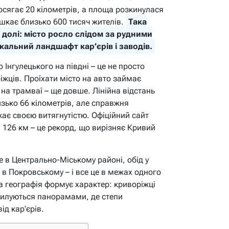
досягає 20 кілометрів, а площа розкинулася
ешкає близько 600 тисяч жителів.
Така
долі: місто росло слідом за рудними
альний ландшафт кар’єрів і заводів.
о Інгулецького на півдні – це не просто
іжців. Проїхати місто на авто займає
а на трамваї – ще довше. Лінійна відстань
зько 66 кілометрів, але справжня
жає своєю витягнутістю. Офіційний сайт
 126 км – це рекорд, що вирізняє Кривий
е в Центрально-Міському районі, обід у
 в Покровському – і все це в межах одного
ка географія формує характер: криворіжці
 милуються панорамами, де степи
д кар’єрів.