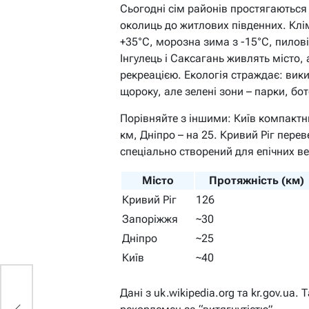
Сьогодні сім районів простягаються
околиць до житлових південних. Клі
+35°C, морозна зима з -15°C, пилові 
Інгулець і Саксагань живлять місто,
рекреацією. Екологія страждає: вики
щороку, але зелені зони – парки, бот
Порівняйте з іншими: Київ компактн
км, Дніпро – на 25. Кривий Ріг перев
спеціально створений для епічних в
Місто
Протяжність (км)
Кривий Ріг
126
Запоріжжя
~30
Дніпро
~25
Київ
~40
Дані з uk.wikipedia.org та kr.gov.ua.