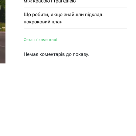
між красою і трагедією
Що робити, якщо знайшли підклад:
покроковий план
Останні коментарі
Немає коментарів до показу.