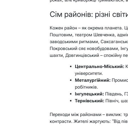
Сім районів: різні сві
Кожен район – як окрема планета. Ц
Поштовим, театром Шевченка, адмін
заводськими ритмами, Саксаганськ
Покровський сяє новобудовами, Інгу
шахти, Довгинцівський – спокійну п
Центрально-Міський:
К
університети.
Металургійний:
Промисл
робітників.
Інгулецький:
Південь, ГЗ
Тернівський:
Північ, шах
Переходи між районами – виклик: тр
контрасти. Жителі жартують: “Від пів