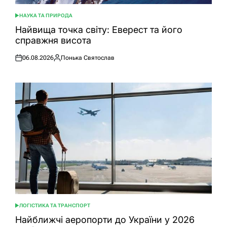
НАУКА ТА ПРИРОДА
ОПУБЛІКУВАТИ
У
Найвища точка світу: Еверест та його
справжня висота
06.08.2026
Понька Святослав
Оприлюднено
Опубліковано
ЛОГІСТИКА ТА ТРАНСПОРТ
ОПУБЛІКУВАТИ
У
Найближчі аеропорти до України у 2026