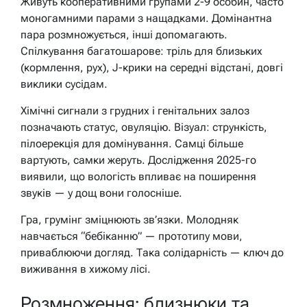
Живуть кооперативними групами 2-9 особин, часто
моногамними парами з нащадками. Домінантна
пара розмножується, інші допомагають.
Спілкування багатошарове: тріль для близьких
(кормлення, рух), J-крики на середні відстані, довгі
виклики сусідам.
Хімічні сигнали з грудних і генітальних залоз
позначають статус, овуляцію. Візуал: стрункість,
пілоерекція для домінування. Самці більше
вартують, самки жеруть. Дослідження 2025-го
виявили, що вологість впливає на поширення
звуків — у дощ вони голосніше.
Гра, грумінг зміцнюють зв’язки. Молодняк
навчається “бебіканню” — прототипу мови,
приваблюючи догляд. Така солідарність — ключ до
виживання в хижому лісі.
Розмноження: близнюки та