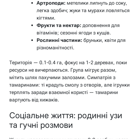
Артроподи:
метелики липнуть до соку,
легка здобич; жуки та мурахи ловляться
кігтями.
Фрукти та нектар:
доповнення для
вітамінів; сезонні ягоди з кущів.
Рослинні частини:
бруньки, квіти для
різноманітності.
Територія — 0.1-0.4 га, фокус на 1-2 деревах, поки
ресурси не вичерпаються. Група мігрує разом,
мітить шлях пахучими залозами. Симпатрія з
тамаринами: ті крадуть смолу з отворів, але ігрунки
терплять заради взаємної користі — тамарини
вартують від хижаків.
Соціальне життя: родинні узи
та гучні розмови