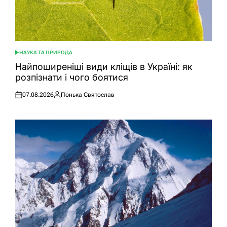
НАУКА ТА ПРИРОДА
ОПУБЛІКУВАТИ
У
Найпоширеніші види кліщів в Україні: як
розпізнати і чого боятися
07.08.2026
Понька Святослав
Оприлюднено
Опубліковано