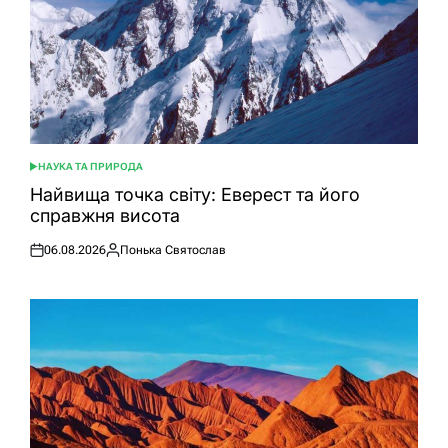
НАУКА ТА ПРИРОДА
ОПУБЛІКУВАТИ
У
Найвища точка світу: Еверест та його
справжня висота
06.08.2026
Понька Святослав
Оприлюднено
Опубліковано