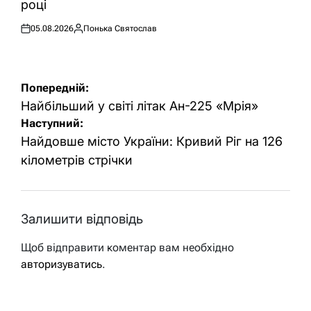
році
05.08.2026
Понька Святослав
Оприлюднено
Опубліковано
Навігація
Попередній:
записів
Найбільший у світі літак Ан-225 «Мрія»
Наступний:
Найдовше місто України: Кривий Ріг на 126
кілометрів стрічки
Залишити відповідь
Щоб відправити коментар вам необхідно
авторизуватись
.