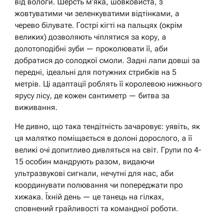
від вологи. Шерсть м’яка, шовковиста, з
жовтуватими чи зеленкуватими відтінками, а
черево білувате. Гострі кігті на пальцях (окрім
великих) дозволяють чіплятися за кору, а
долотоподібні зуби — проколювати її, аби
добратися до солодкої смоли. Задні лапи довші за
передні, ідеальні для потужних стрибків на 5
метрів. Ці адаптації роблять її королевою нижнього
ярусу лісу, де кожен сантиметр — битва за
виживання.
Не дивно, що така тендітність зачаровує: уявіть, як
ця малятко поміщається в долоні дорослого, а її
великі очі допитливо дивляться на світ. Групи по 4-
15 особин мандрують разом, видаючи
ультразвукові сигнали, нечутні для нас, аби
координувати полювання чи попереджати про
хижака. Їхній день — це танець на гілках,
сповнений грайливості та командної роботи.