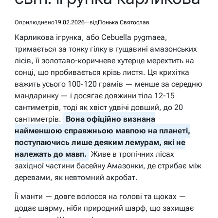
Оприлюднено
19.02.2026
від
Понька Святослав
Карликова ігрунка, або Cebuella pygmaea,
тримається за тонку гілку в гущавині амазонських
лісів, її золотаво-коричневе хутерце мерехтить на
сонці, що пробивається крізь листя. Ця крихітка
важить усього 100-120 грамів — менше за середню
мандаринку — і досягає довжини тіла 12-15
сантиметрів, тоді як хвіст удвічі довший, до 20
сантиметрів.
Вона офіційно визнана
найменшою справжньою мавпою на планеті,
поступаючись лише деяким лемурам, які не
належать до мавп.
Живе в тропічних лісах
західної частини басейну Амазонки, де стрибає між
деревами, як невтомний акробат.
Її манти — довге волосся на голові та щоках —
додає шарму, ніби природний шарф, що захищає