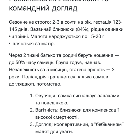
командний догляд
Сезонне не строго: 2-3 в covти на рік, гестація 123-
145 днів. Зазвичай близнюки (84%), рідше одинаки
чи трійні. Малята народжуються по 15-20 г,
чіпляються за матір.
Через 2 тижні батько та родичі беруть ношення —
до 50% часу самець. Група годує, навчає.
Незалежність за 5 місяців, статева зрілість — 2
роки. Поліандрія трапляється: кілька самців
доглядають потомство.
Овуляція: самка сигналізує запахами
та поведінкою.
Вагітність: близнюки для компенсації
високої смертності.
Догляд: кооперативний, з “бебіканням”
малят для уваги.