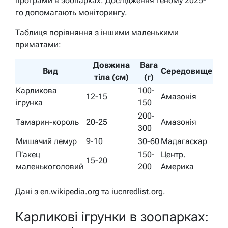
програми в зоопарках. Дослідження геному 2025-
го допомагають моніторингу.
Таблиця порівняння з іншими маленькими
приматами:
Довжина
Вага
Вид
Середовище
тіла (см)
(г)
Карликова
100-
12-15
Амазонія
ігрунка
150
200-
Тамарин-король
20-25
Амазонія
300
Мишачий лемур
9-10
30-60
Мадагаскар
П’акец
150-
Центр.
15-20
маленькоголовий
200
Америка
Дані з en.wikipedia.org та iucnredlist.org.
Карликові ігрунки в зоопарках: