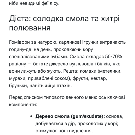
ніби невидимі феї лісу.
Дієта: солодка смола та хитрі
полювання
Гомівори за натурою, карликові ігрунки витрачають
годину-дві на день, проколюючи кору
спеціалізованими зубами. Смола складає 50-70%
раціону — багате джерело вуглеводів і білків, яке
вони лижуть або жують. Решта: комахи (метелики,
мурахи, приваблені соком), фрукти, нектар,
бруньки, навіть яйця птахів.
Перед списком типового денного меню ось ключові
компоненти:
Дерево смола (gum/exudate):
основа,
добувається з дір, проколотих у корі;
стимулює нові виділення.