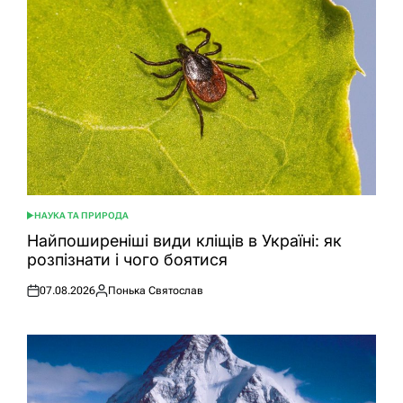
НАУКА ТА ПРИРОДА
ОПУБЛІКУВАТИ
У
Найпоширеніші види кліщів в Україні: як
розпізнати і чого боятися
07.08.2026
Понька Святослав
Оприлюднено
Опубліковано