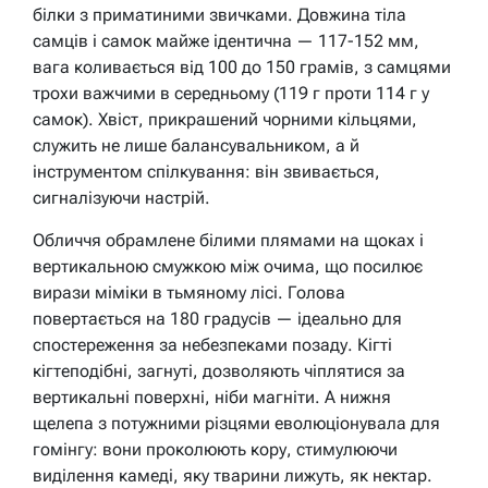
білки з приматиними звичками. Довжина тіла
самців і самок майже ідентична — 117-152 мм,
вага коливається від 100 до 150 грамів, з самцями
трохи важчими в середньому (119 г проти 114 г у
самок). Хвіст, прикрашений чорними кільцями,
служить не лише балансувальником, а й
інструментом спілкування: він звивається,
сигналізуючи настрій.
Обличчя обрамлене білими плямами на щоках і
вертикальною смужкою між очима, що посилює
вирази міміки в тьмяному лісі. Голова
повертається на 180 градусів — ідеально для
спостереження за небезпеками позаду. Кігті
кігтеподібні, загнуті, дозволяють чіплятися за
вертикальні поверхні, ніби магніти. А нижня
щелепа з потужними різцями еволюціонувала для
гомінгу: вони проколюють кору, стимулюючи
виділення камеді, яку тварини лижуть, як нектар.