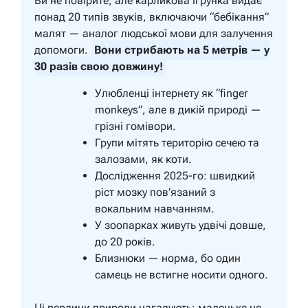
Ви не повірите, але карликова ігрунка видає
понад 20 типів звуків, включаючи “бебікання”
малят — аналог людської мови для залучення
допомоги.
Вони стрибають на 5 метрів — у
30 разів свою довжину!
Улюбленці інтернету як “finger
monkeys”, але в дикій природі —
грізні гомівори.
Групи мітять територію сечею та
залозами, як коти.
Дослідження 2025-го: швидкий
ріст мозку пов’язаний з
вокальним навчанням.
У зоопарках живуть удвічі довше,
до 20 років.
Близнюки — норма, бо один
самець не встигне носити одного.
Ці перлини природи нагадують: маленьке не