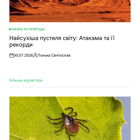
НАУКА ТА ПРИРОДА
ОПУБЛІКУВАТИ
У
Найсухіша пустеля світу: Атакама та її
рекорди
30.07.2026
Понька Святослав
Оприлюднено
Опубліковано
Більше від автора