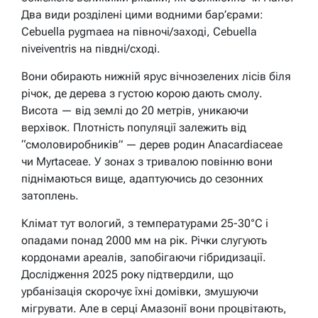
Два види розділені цими водними бар’єрами:
Cebuella pygmaea на півночі/заході, Cebuella
niveiventris на півдні/сході.
Вони обирають нижній ярус вічнозелених лісів біля
річок, де дерева з густою корою дають смолу.
Висота — від землі до 20 метрів, уникаючи
верхівок. Плотність популяції залежить від
“смоловиробників” — дерев родин Anacardiaceae
чи Myrtaceae. У зонах з тривалою повінню вони
піднімаються вище, адаптуючись до сезонних
затоплень.
Клімат тут вологий, з температурами 25-30°C і
опадами понад 2000 мм на рік. Річки слугують
кордонами ареалів, запобігаючи гібридизації.
Дослідження 2025 року підтвердили, що
урбанізація скорочує їхні домівки, змушуючи
мігрувати. Але в серці Амазонії вони процвітають,