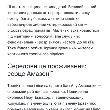
Ці анатомічні дива не випадкові. Великий сліпий
кишківник допомагає перетравлювати липку
смолу, багату білком, а чотири кінцівки
забезпечують хибний чотирикроковий хід —
рідкість серед приматів. Маленькі вуха ховаються
під мантійним волоссям, але слух у них
феноменальний: розрізняють частоти до 40 кГц.
Така будова робить ігрунку ідеальним жителем
хаотичного тропічного підліску.
Середовище проживання:
серце Амазонії
Тропічні вологі ліси західного басейну Амазонки —
справжній рай для цієї крихітки. Поширення
охоплює Перу, Еквадор, південно-західну
Колумбію, північну Болівію та північну Бразилію,
обмежене великими ріками, як Солімойнс чи Напо.