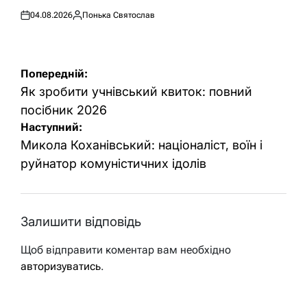
04.08.2026
Понька Святослав
Оприлюднено
Опубліковано
Навігація
Попередній:
записів
Як зробити учнівський квиток: повний
посібник 2026
Наступний:
Микола Коханівський: націоналіст, воїн і
руйнатор комуністичних ідолів
Залишити відповідь
Щоб відправити коментар вам необхідно
авторизуватись
.