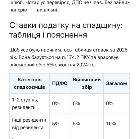
шлюб. Нотаріус перевіряє, ДПС не чіпає. Без зайвих
паперів — і ви вільні.
Ставки податку на спадщину:
таблиця і пояснення
Щоб усе було наочним, ось таблиця ставок за 2026
рік. Вона базується на п.174.2 ПКУ та враховує
військовий збір 5% з жовтня 2024-го.
Категорія
Військовий
ПДФО
Загалом
спадкоємців
збір
1-2 ступінь,
0%
0%
0%
резиденти
Інші резиденти
5%
5%
10%
від резидента