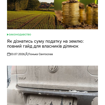
ЗАКОНОДАВСТВО
ОПУБЛІКУВАТИ
У
Як дізнатись суму податку на землю:
повний гайд для власників ділянок
03.07.2026
Понька Святослав
Оприлюднено
Опубліковано