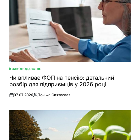
ЗАКОНОДАВСТВО
ОПУБЛІКУВАТИ
У
Чи впливає ФОП на пенсію: детальний
розбір для підприємців у 2026 році
07.07.2026
Понька Святослав
Оприлюднено
Опубліковано