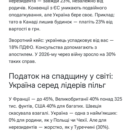
нерезидента — завжди 23%, незалежно від
родичів. Конвенції з ЄС уникають подвійного
оподаткування, але Україна бере своє. Приклад:
тато в Канаді лишив будинок — платіть 23% від
вартості в грн.
Зворотний кейс: українець успадковує від вас —
18% ПДФО. Консульства допомагають з
апостилем. У 2026-му через війну зросло на 30%
таких справ.
Податок на спадщину у світі:
Україна серед лідерів пільг
У Франції — до 45%, Великобританії 40% понад 325
тис. фунтів, США 40% для багатих. Швеція
скасувала взагалі. Україна — одна з найм’якших:
0% для родини, як у Польщі чи Чехії. Але для
нерезидентів — жорстко, як у Туреччині (30%).