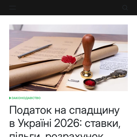
Перейти
до
вмісту
ЗАКОНОДАВСТВО
ОПУБЛІКУВАТИ
У
Податок на спадщину
в Україні 2026: ставки,
пільги, розрахунок