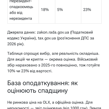
Нерезидент-
спадкоємець
18%
5%
23%
або від
нерезидента
Джерела даних: zakon.rada.gov.ua (Податковий
кодекс України), tax.gov.ua (роз’яснення ДПС за
2026 рік).
Таблиця спрощує вибір, але реальність складніша.
Для акцій чи крипти — окрема оцінка. Військовий
збір нараховано з 2025-го повноцінно, тож готуйте
10% чи 23% від вартості.
База оподаткування: як
оцінюють спадщину
Не ринкова ціна на OLX, а офіційна оцінка. Для
нерухомості — звіт оцінювача (від 1000 грн). Земля