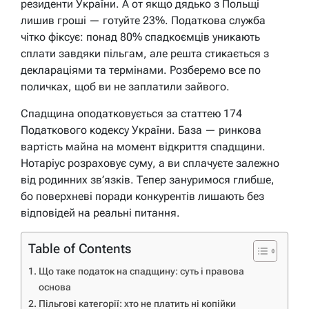
резиденти України. А от якщо дядько з Польщі
лишив гроші — готуйте 23%. Податкова служба
чітко фіксує: понад 80% спадкоємців уникають
сплати завдяки пільгам, але решта стикається з
деклараціями та термінами. Розберемо все по
поличках, щоб ви не заплатили зайвого.
Спадщина оподатковується за статтею 174
Податкового кодексу України. База — ринкова
вартість майна на момент відкриття спадщини.
Нотаріус розраховує суму, а ви сплачуєте залежно
від родинних зв’язків. Тепер зануримося глибше,
бо поверхневі поради конкурентів лишають без
відповідей на реальні питання.
Table of Contents
Що таке податок на спадщину: суть і правова
основа
Пільгові категорії: хто не платить ні копійки