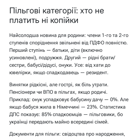
Пільгові категорії: хто не
платить ні копійки
Найсолодша новина для родини: члени 1-го та 2-го
ступенів споріднення звільнені від ПДФО повністю.
Перший ступінь — батьки, діти (включно
усиновлені), подружжя. Другий — рідні брати/
сестри, бабусі/дідусі, онуки. Усе: від хати до
ювелірки, якщо спадкодавець — резидент.
Винятки рідкісні, але гострі, як біль утрати.
Пенсіонери чи ВПО в пільгах, якщо родичі.
Приклад: онук успадковує бабусину дачу — 0%. Але
якщо бабуся жила в Німеччині — 23%. Статистика
ДПС показує: 85% спадкоємців — пільговики, бо
українці передають майно всередині сімей.
Документи для пільги: свідоцтва про народження,