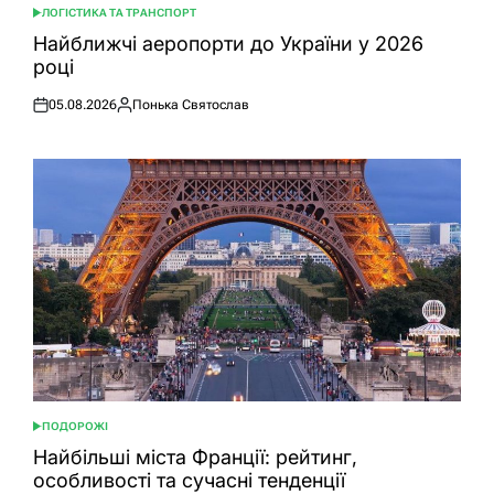
ЛОГІСТИКА ТА ТРАНСПОРТ
ОПУБЛІКУВАТИ
У
Найближчі аеропорти до України у 2026
році
05.08.2026
Понька Святослав
Оприлюднено
Опубліковано
ПОДОРОЖІ
ОПУБЛІКУВАТИ
У
Найбільші міста Франції: рейтинг,
особливості та сучасні тенденції