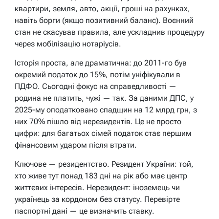
квартири, земля, авто, акції, гроші на рахунках,
навіть борги (якщо позитивний баланс). Воєнний
стан не скасував правила, але ускладнив процедуру
через мобілізацію нотаріусів.
Історія проста, але драматична: до 2011-го був
окремий податок до 15%, потім уніфікували в
ПДФО. Сьогодні фокус на справедливості —
родина не платить, чужі — так. За даними ДПС, у
2025-му оподатковано спадщин на 12 млрд грн, з
них 70% пішло від нерезидентів. Це не просто
цифри: для багатьох сімей податок стає першим
фінансовим ударом після втрати.
Ключове — резидентство. Резидент України: той,
хто живе тут понад 183 дні на рік або має центр
життєвих інтересів. Нерезидент: іноземець чи
українець за кордоном без статусу. Перевірте
паспортні дані — це визначить ставку.