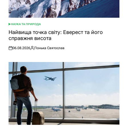
НАУКА ТА ПРИРОДА
ОПУБЛІКУВАТИ
У
Найвища точка світу: Еверест та його
справжня висота
06.08.2026
Понька Святослав
Оприлюднено
Опубліковано