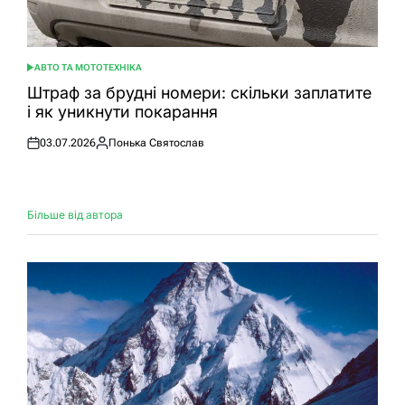
АВТО ТА МОТОТЕХНІКА
ОПУБЛІКУВАТИ
У
Штраф за брудні номери: скільки заплатите
і як уникнути покарання
03.07.2026
Понька Святослав
Оприлюднено
Опубліковано
Більше від автора