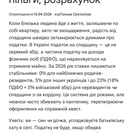
Оприлюднено
16.04.2026
від
Понька Святослав
Коли близька людина йде з життя, залишаючи по
собі квартиру, авто чи заощадження, радість від
спадщини швидко затьмарюється думками про
податки. В Україні податок на спадщину — це не
окремий збір, а частина податку на доходи
фізичних осіб (ПДФО), що нараховується на
отримане майно. За 2026 рік ставки лишаються
стабільними: 0% для найближчих родичів-
резидентів, 5% для інших українців і до 23% (18%
ПДФО + 5% військовий збір) для нерезидентів чи
спадщини з-за кордону. Ця система діє роками, але
нюанси часто збивають з пантелику, перетворюючи
оформлення на справжній квест.
Уявіть: ви — син чи дочка, успадковуєте батьківську
хату в селі. Податку не буде, якщо обидва