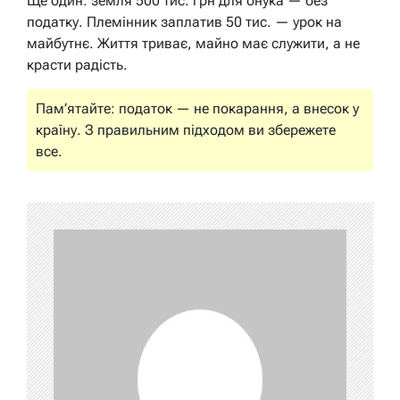
Ще один: земля 500 тис. грн для онука — без
податку. Племінник заплатив 50 тис. — урок на
майбутнє. Життя триває, майно має служити, а не
красти радість.
Пам’ятайте: податок — не покарання, а внесок у
країну. З правильним підходом ви збережете
все.