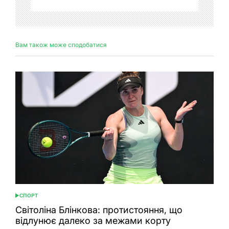
Вам також може сподобатися
СПОРТ
ОПУБЛІКУВАТИ
У
Світоліна Блінкова: протистояння, що
відлунює далеко за межами корту