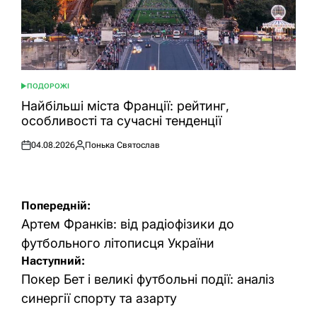
ПОДОРОЖІ
ОПУБЛІКУВАТИ
У
Найбільші міста Франції: рейтинг,
особливості та сучасні тенденції
04.08.2026
Понька Святослав
Оприлюднено
Опубліковано
Навігація
Попередній:
записів
Артем Франків: від радіофізики до
футбольного літописця України
Наступний:
Покер Бет і великі футбольні події: аналіз
синергії спорту та азарту