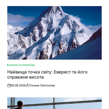
НАУКА ТА ПРИРОДА
ОПУБЛІКУВАТИ
У
Найвища точка світу: Еверест та його
справжня висота
06.08.2026
Понька Святослав
Оприлюднено
Опубліковано