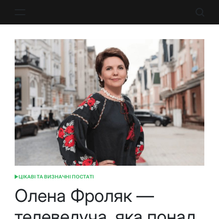
Перейти
до
вмісту
ЦІКАВІ ТА ВИЗНАЧНІ ПОСТАТІ
ОПУБЛІКУВАТИ
У
Олена Фроляк —
телеведуча, яка понад