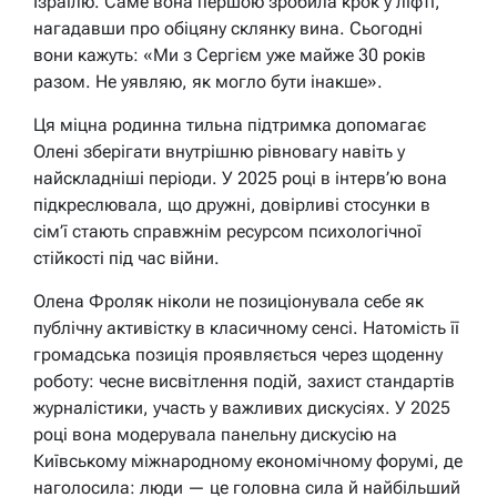
Ізраїлю. Саме вона першою зробила крок у ліфті,
нагадавши про обіцяну склянку вина. Сьогодні
вони кажуть: «Ми з Сергієм уже майже 30 років
разом. Не уявляю, як могло бути інакше».
Ця міцна родинна тильна підтримка допомагає
Олені зберігати внутрішню рівновагу навіть у
найскладніші періоди. У 2025 році в інтерв’ю вона
підкреслювала, що дружні, довірливі стосунки в
сім’ї стають справжнім ресурсом психологічної
стійкості під час війни.
Олена Фроляк ніколи не позиціонувала себе як
публічну активістку в класичному сенсі. Натомість її
громадська позиція проявляється через щоденну
роботу: чесне висвітлення подій, захист стандартів
журналістики, участь у важливих дискусіях. У 2025
році вона модерувала панельну дискусію на
Київському міжнародному економічному форумі, де
наголосила: люди — це головна сила й найбільший