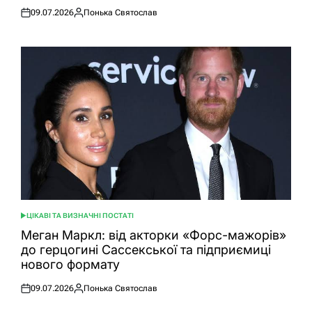
09.07.2026
Понька Святослав
Оприлюднено
Опубліковано
ЦІКАВІ ТА ВИЗНАЧНІ ПОСТАТІ
ОПУБЛІКУВАТИ
У
Меган Маркл: від акторки «Форс-мажорів»
до герцогині Сассекської та підприємиці
нового формату
09.07.2026
Понька Святослав
Оприлюднено
Опубліковано