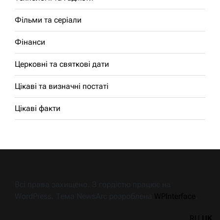
Фільми та серіали
Фінанси
Церковні та святкові дати
Цікаві та визначні постаті
Цікаві факти
Всі права захищено. З гордістю працює на
WordPress. Тема NewsArc розроблена
WPInterface
.
RU
UK