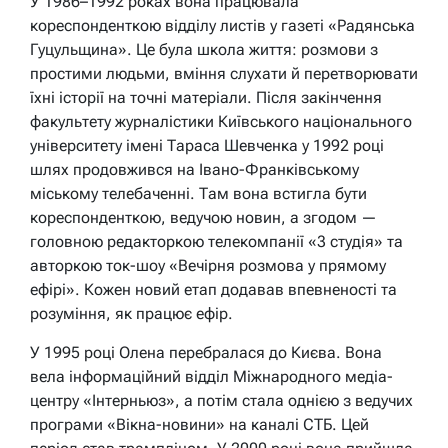
У 1986–1992 роках вона працювала
кореспонденткою відділу листів у газеті «Радянська
Гуцульщина». Це була школа життя: розмови з
простими людьми, вміння слухати й перетворювати
їхні історії на точні матеріали. Після закінчення
факультету журналістики Київського національного
університету імені Тараса Шевченка у 1992 році
шлях продовжився на Івано-Франківському
міському телебаченні. Там вона встигла бути
кореспонденткою, ведучою новин, а згодом —
головною редакторкою телекомпанії «3 студія» та
авторкою ток-шоу «Вечірня розмова у прямому
ефірі». Кожен новий етап додавав впевненості та
розуміння, як працює ефір.
У 1995 році Олена перебралася до Києва. Вона
вела інформаційний відділ Міжнародного медіа-
центру «Інтерньюз», а потім стала однією з ведучих
програми «Вікна-новини» на каналі СТБ. Цей