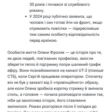
30 років і почався зі службового
роману.
У 2024 році публічно заявила, що
чоловік і син готові йти на фронт, якщо
отримають повістки — підкресливши
тим самим особисту відповідальність
перед країною.
Особисте життя Олени Фроляк — це історія про те,
як двоє людей, пов’язаних професією, змогли
зберегти тепло й підтримку попри шалений графік
ефіру. Вони познайомилися на каналі UT-2 (пізніше
СТБ), коли Сергій працював оператором. Спочатку
він не був у захваті від її «провінційного» образу,
але коли Олена зробила коротку стрижку й змінила
стиль, а головне — почала розповідати новини так,
ніби це захоплива історія, його ставлення
змінилося. Роман розгорівся після її поїздки до