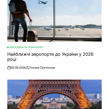
ЛОГІСТИКА ТА ТРАНСПОРТ
ОПУБЛІКУВАТИ
У
Найближчі аеропорти до України у 2026
році
05.08.2026
Понька Святослав
Оприлюднено
Опубліковано