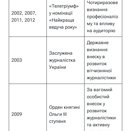
Чотириразове
«Телетріумф»
визнання
2002, 2007,
у номінації
професіоналіз
2011, 2012
«Найкраща
му та впливу
ведуча року»
на аудиторію
Державне
визнання
Заслужена
внеску в
2003
журналістка
розвиток
України
вітчизняної
журналістики
За вагомий
особистий
внесок у
Орден княгині
розвиток
2009
Ольги III
журналістики
ступеня
та активну