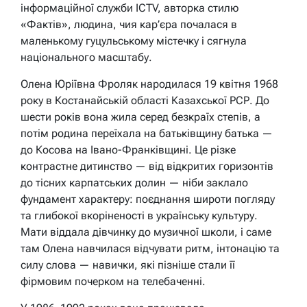
інформаційної служби ICTV, авторка стилю
«Фактів», людина, чия кар’єра почалася в
маленькому гуцульському містечку і сягнула
національного масштабу.
Олена Юріївна Фроляк народилася 19 квітня 1968
року в Костанайській області Казахської РСР. До
шести років вона жила серед безкраїх степів, а
потім родина переїхала на батьківщину батька —
до Косова на Івано-Франківщині. Це різке
контрастне дитинство — від відкритих горизонтів
до тісних карпатських долин — ніби заклало
фундамент характеру: поєднання широти погляду
та глибокої вкоріненості в українську культуру.
Мати віддала дівчинку до музичної школи, і саме
там Олена навчилася відчувати ритм, інтонацію та
силу слова — навички, які пізніше стали її
фірмовим почерком на телебаченні.