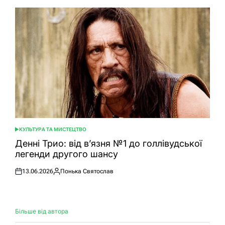
КУЛЬТУРА ТА МИСТЕЦТВО
ОПУБЛІКУВАТИ
У
Денні Трио: від в’язня №1 до голлівудської
легенди другого шансу
13.06.2026
Понька Святослав
Оприлюднено
Опубліковано
Більше від автора