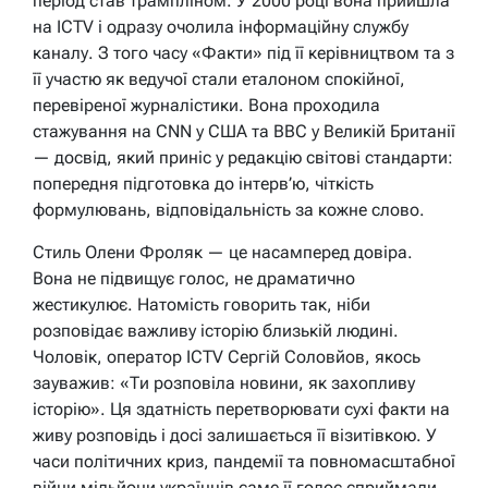
період став трампліном. У 2000 році вона прийшла
на ICTV і одразу очолила інформаційну службу
каналу. З того часу «Факти» під її керівництвом та з
її участю як ведучої стали еталоном спокійної,
перевіреної журналістики. Вона проходила
стажування на CNN у США та BBC у Великій Британії
— досвід, який приніс у редакцію світові стандарти:
попередня підготовка до інтерв’ю, чіткість
формулювань, відповідальність за кожне слово.
Стиль Олени Фроляк — це насамперед довіра.
Вона не підвищує голос, не драматично
жестикулює. Натомість говорить так, ніби
розповідає важливу історію близькій людині.
Чоловік, оператор ICTV Сергій Соловйов, якось
зауважив: «Ти розповіла новини, як захопливу
історію». Ця здатність перетворювати сухі факти на
живу розповідь і досі залишається її візитівкою. У
часи політичних криз, пандемії та повномасштабної
війни мільйони українців саме її голос сприймали