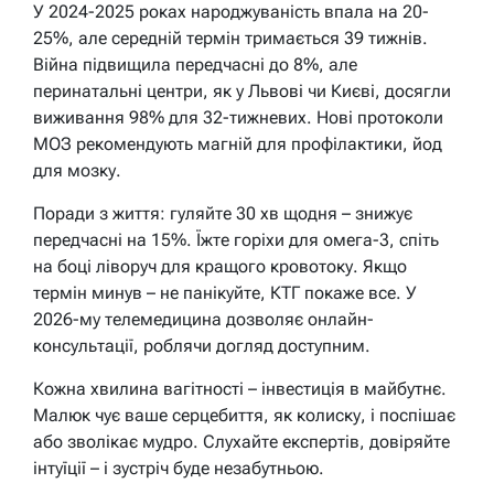
У 2024-2025 роках народжуваність впала на 20-
25%, але середній термін тримається 39 тижнів.
Війна підвищила передчасні до 8%, але
перинатальні центри, як у Львові чи Києві, досягли
виживання 98% для 32-тижневих. Нові протоколи
МОЗ рекомендують магній для профілактики, йод
для мозку.
Поради з життя: гуляйте 30 хв щодня – знижує
передчасні на 15%. Їжте горіхи для омега-3, спіть
на боці ліворуч для кращого кровотоку. Якщо
термін минув – не панікуйте, КТГ покаже все. У
2026-му телемедицина дозволяє онлайн-
консультації, роблячи догляд доступним.
Кожна хвилина вагітності – інвестиція в майбутнє.
Малюк чує ваше серцебиття, як колиску, і поспішає
або зволікає мудро. Слухайте експертів, довіряйте
інтуїції – і зустріч буде незабутньою.