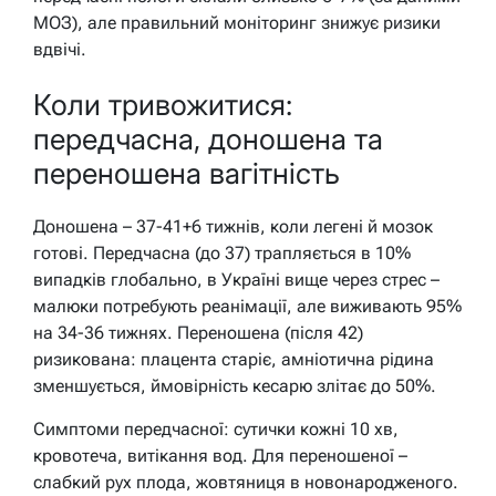
МОЗ), але правильний моніторинг знижує ризики
вдвічі.
Коли тривожитися:
передчасна, доношена та
переношена вагітність
Доношена – 37-41+6 тижнів, коли легені й мозок
готові. Передчасна (до 37) трапляється в 10%
випадків глобально, в Україні вище через стрес –
малюки потребують реанімації, але виживають 95%
на 34-36 тижнях. Переношена (після 42)
ризикована: плацента старіє, амніотична рідина
зменшується, ймовірність кесарю злітає до 50%.
Симптоми передчасної: сутички кожні 10 хв,
кровотеча, витікання вод. Для переношеної –
слабкий рух плода, жовтяниця в новонародженого.