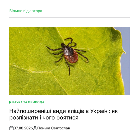
Більше від автора
НАУКА ТА ПРИРОДА
ОПУБЛІКУВАТИ
У
Найпоширеніші види кліщів в Україні: як
розпізнати і чого боятися
07.08.2026
Понька Святослав
Оприлюднено
Опубліковано