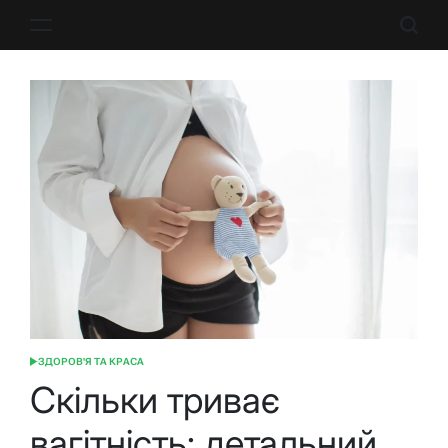
Перейти
до
вмісту
ЗДОРОВ'Я ТА КРАСА
ОПУБЛІКУВАТИ
У
Скільки триває
вагітність: детальний