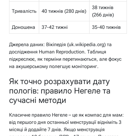
38 тижнів
Тривалість
40 тижнів (280 днів)
(266 днів)
Доношена
37-42 тижні
35-40 тижнів
Джерела даних: Вікіпедія (uk.wikipedia.org) та
дослідження Human Reproduction. Таблиця
підкреслює, як терміни перетинаються, але фокус
на акушерському полегшує моніторинг.
Як точно розрахувати дату
пологів: правило Негеле та
сучасні методи
Класичне правило Негеле – це як компас для мам:
від першого дня останньої менструації відніміть 3
місяці й додайте 7 днів. Якщо менструація