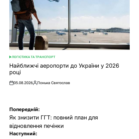
ЛОГІСТИКА ТА ТРАНСПОРТ
ОПУБЛІКУВАТИ
У
Найближчі аеропорти до України у 2026
році
05.08.2026
Понька Святослав
Оприлюднено
Опубліковано
Навігація
Попередній:
записів
Як знизити ГГТ: повний план для
відновлення печінки
Наступний: