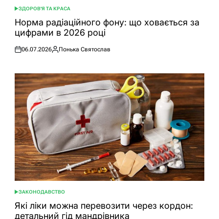
ЗДОРОВ'Я ТА КРАСА
ОПУБЛІКУВАТИ
У
Норма радіаційного фону: що ховається за
цифрами в 2026 році
06.07.2026
Понька Святослав
Оприлюднено
Опубліковано
ЗАКОНОДАВСТВО
ОПУБЛІКУВАТИ
У
Які ліки можна перевозити через кордон:
детальний гід мандрівника