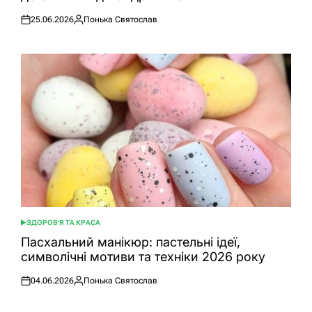
25.06.2026
Понька Святослав
Оприлюднено
Опубліковано
ЗДОРОВ'Я ТА КРАСА
ОПУБЛІКУВАТИ
У
Пасхальний манікюр: пастельні ідеї,
символічні мотиви та техніки 2026 року
04.06.2026
Понька Святослав
Оприлюднено
Опубліковано