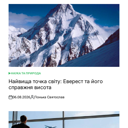
НАУКА ТА ПРИРОДА
ОПУБЛІКУВАТИ
У
Найвища точка світу: Еверест та його
справжня висота
06.08.2026
Понька Святослав
Оприлюднено
Опубліковано