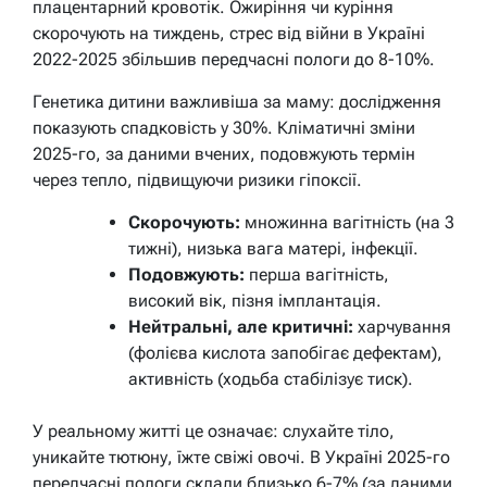
плацентарний кровотік. Ожиріння чи куріння
скорочують на тиждень, стрес від війни в Україні
2022-2025 збільшив передчасні пологи до 8-10%.
Генетика дитини важливіша за маму: дослідження
показують спадковість у 30%. Кліматичні зміни
2025-го, за даними вчених, подовжують термін
через тепло, підвищуючи ризики гіпоксії.
Скорочують:
множинна вагітність (на 3
тижні), низька вага матері, інфекції.
Подовжують:
перша вагітність,
високий вік, пізня імплантація.
Нейтральні, але критичні:
харчування
(фолієва кислота запобігає дефектам),
активність (ходьба стабілізує тиск).
У реальному житті це означає: слухайте тіло,
уникайте тютюну, їжте свіжі овочі. В Україні 2025-го
передчасні пологи склали близько 6-7% (за даними