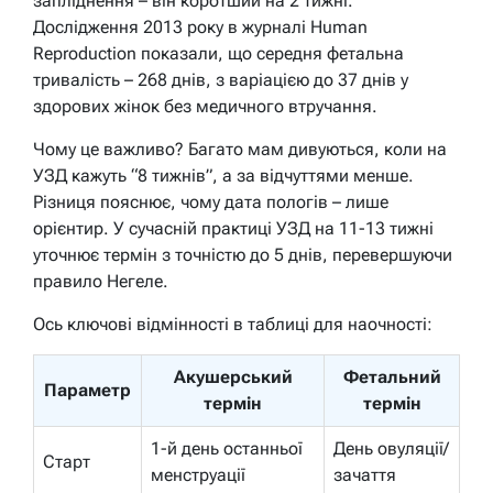
запліднення – він коротший на 2 тижні.
Дослідження 2013 року в журналі Human
Reproduction показали, що середня фетальна
тривалість – 268 днів, з варіацією до 37 днів у
здорових жінок без медичного втручання.
Чому це важливо? Багато мам дивуються, коли на
УЗД кажуть “8 тижнів”, а за відчуттями менше.
Різниця пояснює, чому дата пологів – лише
орієнтир. У сучасній практиці УЗД на 11-13 тижні
уточнює термін з точністю до 5 днів, перевершуючи
правило Негеле.
Ось ключові відмінності в таблиці для наочності:
Акушерський
Фетальний
Параметр
термін
термін
1-й день останньої
День овуляції/
Старт
менструації
зачаття