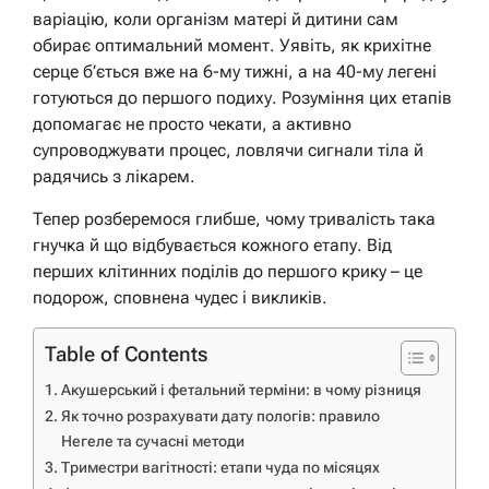
варіацію, коли організм матері й дитини сам
обирає оптимальний момент. Уявіть, як крихітне
серце б’ється вже на 6-му тижні, а на 40-му легені
готуються до першого подиху. Розуміння цих етапів
допомагає не просто чекати, а активно
супроводжувати процес, ловлячи сигнали тіла й
радячись з лікарем.
Тепер розберемося глибше, чому тривалість така
гнучка й що відбувається кожного етапу. Від
перших клітинних поділів до першого крику – це
подорож, сповнена чудес і викликів.
Table of Contents
Акушерський і фетальний терміни: в чому різниця
Як точно розрахувати дату пологів: правило
Негеле та сучасні методи
Триместри вагітності: етапи чуда по місяцях