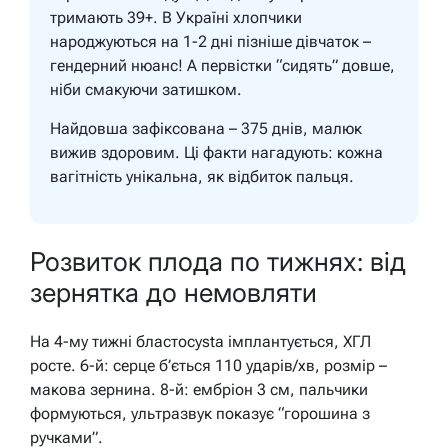
тримають 39+. В Україні хлопчики
народжуються на 1-2 дні пізніше дівчаток –
гендерний нюанс! А первістки “сидять” довше,
ніби смакуючи затишком.
Найдовша зафіксована – 375 днів, малюк
вижив здоровим. Ці факти нагадують: кожна
вагітність унікальна, як відбиток пальця.
Розвиток плода по тижнях: від
зернятка до немовляти
На 4-му тижні бластocystа імплантується, ХГЛ
росте. 6-й: серце б’ється 110 ударів/хв, розмір –
макова зернина. 8-й: ембріон 3 см, пальчики
формуються, ультразвук показує “горошина з
ручками”.