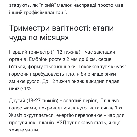
згадують, як “пізній” малюк насправді просто мав
інший графік імплантації.
Триместри вагітності: етапи
чуда по місяцях
Перший триместр (1-12 тижнів) – час закладки
органів. Ембріон росте з 2 мм до 6 см, серце
б’ється, формуються кінцівки. Токсикоз тут як буря:
гормони перебудовують тіло, ніби річище річки
змінює русло. До 12 тижня ризик викидня падає
нижче 1%.
Другий (13-27 тижнів) – золотий період. Плід чує
голос мами, покривається лануго, вага сягає 1 кг.
Живіт округляється, енергію переповнює – час для
прогулянок і планів. УЗД тут показує стать, якщо
хочете знати.