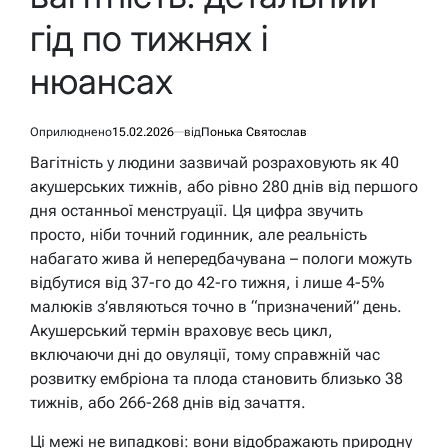
гід по тижнях і
нюансах
Оприлюднено
15.02.2026
від
Понька Святослав
Вагітність у людини зазвичай розраховують як 40
акушерських тижнів, або рівно 280 днів від першого
дня останньої менструації. Ця цифра звучить
просто, ніби точний годинник, але реальність
набагато жива й непередбачувана – пологи можуть
відбутися від 37-го до 42-го тижня, і лише 4-5%
малюків з’являються точно в “призначений” день.
Акушерський термін враховує весь цикл,
включаючи дні до овуляції, тому справжній час
розвитку ембріона та плода становить близько 38
тижнів, або 266-268 днів від зачаття.
Ці межі не випадкові: вони відображають природну