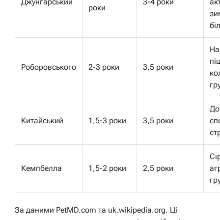
Джунгарський
3-4 роки
ак
роки
зи
бі
На
пі
Роборовського
2-3 роки
3,5 роки
ко
гр
До
Китайський
1,5-3 роки
3,5 роки
сп
ст
Сі
Кемпбелла
1,5-2 роки
2,5 роки
аг
гр
За даними PetMD.com та uk.wikipedia.org. Ці