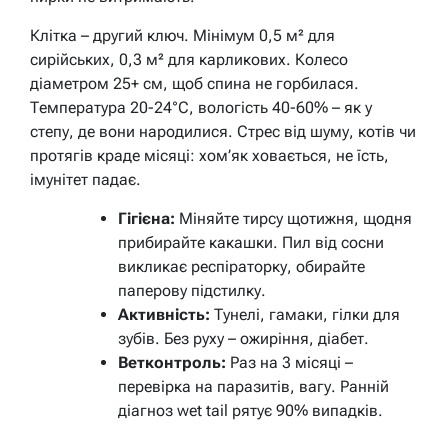
Клітка – другий ключ. Мінімум 0,5 м² для
сирійських, 0,3 м² для карликових. Колесо
діаметром 25+ см, щоб спина не горбилася.
Температура 20-24°C, вологість 40-60% – як у
степу, де вони народилися. Стрес від шуму, котів чи
протягів краде місяці: хом’як ховається, не їсть,
імунітет падає.
Гігієна:
Міняйте тирсу щотижня, щодня
прибирайте какашки. Пил від сосни
викликає респіраторку, обирайте
паперову підстилку.
Активність:
Тунелі, гамаки, гілки для
зубів. Без руху – ожиріння, діабет.
Ветконтроль:
Раз на 3 місяці –
перевірка на паразитів, вагу. Ранній
діагноз wet tail рятує 90% випадків.