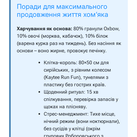
Поради для максимального
продовження життя хом’яка
Харчування як основа:
80% гранули Oxbow,
10% овочі (морква, кабачок), 10% білок
(варена курка раз на тиждень). Без насіння як
основи – воно жирне, провокує печінку.
Клітка-король: 80×50 см для
сирійських, з рівним колесом
(Kaytee Run Fun), тунелями з
пластику без гострих країв.
Щоденний ритуал: 15 хв
спілкування, перевірка запасів у
щоках на плісняву.
Стрес-менеджмент: Тихе місце,
нічний режим (вони ноктюрнали),
без сусідів у клітці (окрім
групових Роборовського з