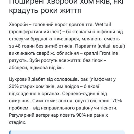
Поширені хвороби хом’яків, які
крадуть роки життя
Хвороби – головний ворог довголіття. Wet tail
(проліферативний ілеїт) – бактеріальна інфекція від
стресу чи брудної клітки: діарея, млявість, смерть
за 48 годин без антибіотиків. Паразити (кліщі, воші)
викликають свербіж, облисіння – краплі Frontline
рятують. Зуби ростуть все життя: без гілок –
абсцеси, відмова від їжі.
Цукровий діабет від солодощів, рак (лімфома) у
20% старих хом’яків, амілоїдоз – білкові
відкладення в органах. Серцево-судинні від
ожиріння. Симптоми: апатія, опухлі очі, хрип. 70%
проблем – від неправильного раціону чи тісноти.
Регулярний ветеринар ловить 90% на ранніх
стадіях.