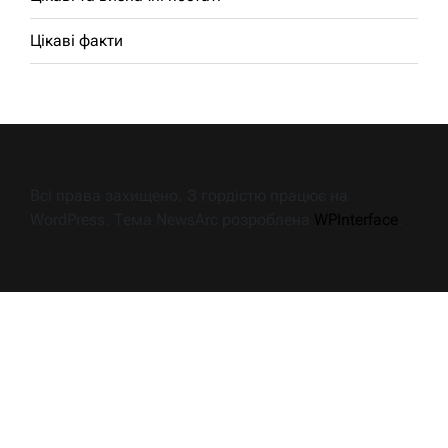
Цікаві факти
Всі права захищено. З гордістю працює на
WordPress. Тема NewsArc розроблена
WPInterface
.