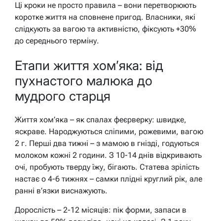
Ці кроки не просто правила – вони перетворюють
коротке життя на сповнене пригод. Власники, які
слідкують за вагою та активністю, фіксують +30%
до середнього терміну.
Етапи життя хом’яка: від
пухнастого малюка до
мудрого старця
Життя хом’яка – як спалах феєрверку: швидке,
яскраве. Народжуються сліпими, рожевими, вагою
2 г. Перші два тижні – з мамою в гнізді, годуються
молоком кожні 2 години. З 10-14 днів відкривають
очі, пробують тверду їжу, бігають. Статева зрілість
настає о 4-6 тижнях – самки плідні круглий рік, але
ранні в’язки виснажують.
Дорослість – 2-12 місяців: пік форми, запаси в