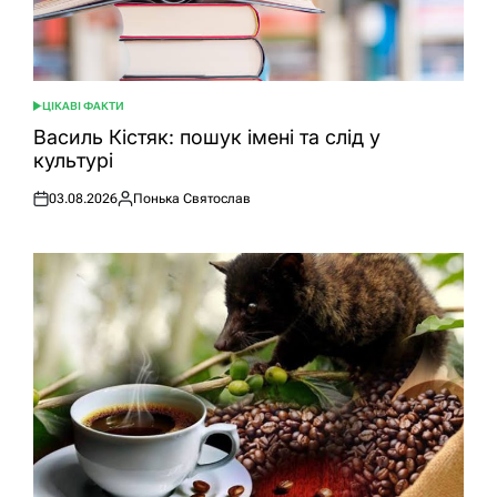
ЦІКАВІ ФАКТИ
ОПУБЛІКУВАТИ
У
Василь Кістяк: пошук імені та слід у
культурі
03.08.2026
Понька Святослав
Оприлюднено
Опубліковано