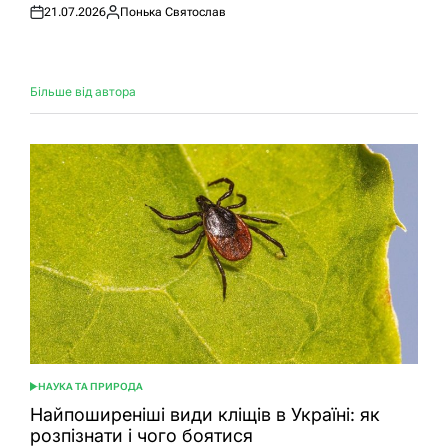
21.07.2026
Понька Святослав
Оприлюднено
Опубліковано
Більше від автора
НАУКА ТА ПРИРОДА
ОПУБЛІКУВАТИ
У
Найпоширеніші види кліщів в Україні: як
розпізнати і чого боятися