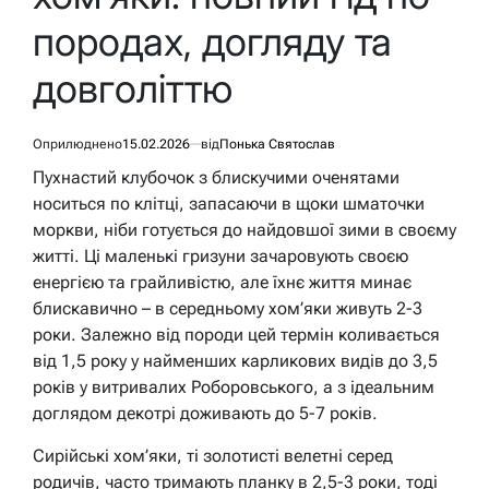
породах, догляду та
довголіттю
Оприлюднено
15.02.2026
від
Понька Святослав
Пухнастий клубочок з блискучими оченятами
носиться по клітці, запасаючи в щоки шматочки
моркви, ніби готується до найдовшої зими в своєму
житті. Ці маленькі гризуни зачаровують своєю
енергією та грайливістю, але їхнє життя минає
блискавично – в середньому хом’яки живуть 2-3
роки. Залежно від породи цей термін коливається
від 1,5 року у найменших карликових видів до 3,5
років у витривалих Роборовського, а з ідеальним
доглядом декотрі доживають до 5-7 років.
Сирійські хом’яки, ті золотисті велетні серед
родичів, часто тримають планку в 2,5-3 роки, тоді