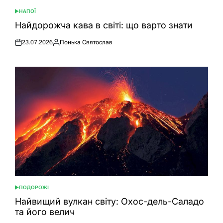
НАПОЇ
ОПУБЛІКУВАТИ
У
Найдорожча кава в світі: що варто знати
23.07.2026
Понька Святослав
Оприлюднено
Опубліковано
ПОДОРОЖІ
ОПУБЛІКУВАТИ
У
Найвищий вулкан світу: Охос-дель-Саладо
та його велич