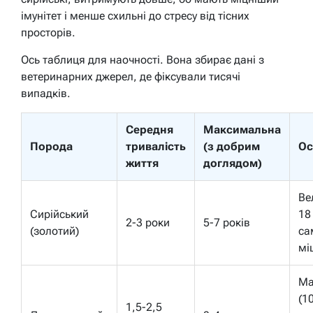
імунітет і менше схильні до стресу від тісних
просторів.
Ось таблиця для наочності. Вона збирає дані з
ветеринарних джерел, де фіксували тисячі
випадків.
Середня
Максимальна
Порода
тривалість
(з добрим
Ос
життя
доглядом)
Ве
Сирійський
18
2-3 роки
5-7 років
(золотий)
са
мі
Ма
(1
1,5-2,5