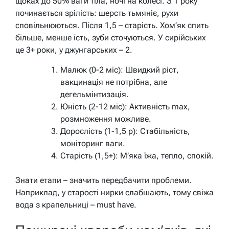
щоках до 50% ваги тіла, ночі на колесі. З 1 року
починається зрілість: шерсть тьмяніє, рухи
сповільнюються. Після 1,5 – старість. Хом’як спить
більше, менше їсть, зуби сточуються. У сирійських
це 3+ роки, у джунгарських – 2.
Малюк (0-2 міс): Швидкий ріст,
вакцинація не потрібна, але
дегельмінтизація.
Юність (2-12 міс): Активність max,
розмноження можливе.
Дорослість (1-1,5 р): Стабільність,
моніторинг ваги.
Старість (1,5+): М’яка їжа, тепло, спокій.
Знати етапи – значить передбачити проблеми.
Наприклад, у старості нирки слабшають, тому свіжа
вода з крапельниці – must have.