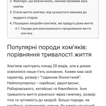
Фактори, що визначають, скільки проживе ваш
хом’як
Етапи життя хом’яка: від пухнастого малюка до
мудрого старця
Поширені хвороби хом’яків, які крадуть роки життя
Поради для максимального продовження життя
хом’яка
Популярні породи хом’яків:
порівняння тривалості життя
Хом’яків налічують понад 20 видів, але в домах
оселилися лише п’ять основних. Кожен має свій
характер, розмір і “годинник біологічний”.
Найпопулярніші – сирійські, джунгарські,
Роборовського, китайські та Кемпбелла. Їхня
тривалість життя різниться через генетику, розмір
тіла та чутливість до хвороб. Більші породи, як
сирійські, витримують довше, бо мають міцніший