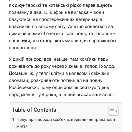
як джунгарські та китайські рідко перевищують
позначку в два. Ці цифри не вигадка – вони
базуються на спостереженнях ветеринарів і
власників по всьому світу. Але що ховається за
цими числами? Генетика грає роль, та головне –
ваші руки, які створюють умови для справжнього
процвітання.
У дикій природі все інакше: там хом’яки ледь
доживають до року через хижаків, голод і холод.
Домашні ж, у теплі клітки з колесом і свіжими
овочами, розкривають потенціал на повну.
Розберемося, чому один хом’як святкує “день
народження” у 4 роки, а інший згасає завчасно.
Table of Contents
Популярні породи хом’яків: порівняння тривалості
життя