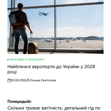
ЛОГІСТИКА ТА ТРАНСПОРТ
ОПУБЛІКУВАТИ
У
Найближчі аеропорти до України у 2026
році
05.08.2026
Понька Святослав
Оприлюднено
Опубліковано
Навігація
Попередній:
записів
Скільки триває вагітність: детальний гід по