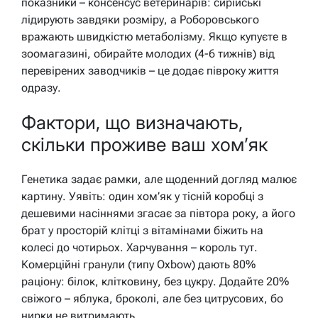
показники – консенсус ветеринарів: сирійські
лідирують завдяки розміру, а Роборовського
вражають швидкістю метаболізму. Якщо купуєте в
зоомагазині, обирайте молодих (4-6 тижнів) від
перевірених заводчиків – це додає півроку життя
одразу.
Фактори, що визначають,
скільки проживе ваш хом’як
Генетика задає рамки, але щоденний догляд малює
картину. Уявіть: один хом’як у тісній коробці з
дешевими насіннями згасає за півтора року, а його
брат у просторій клітці з вітамінами біжить на
колесі до чотирьох. Харчування – король тут.
Комерційні гранули (типу Oxbow) дають 80%
раціону: білок, клітковину, без цукру. Додайте 20%
свіжого – яблука, броколі, але без цитрусових, бо
нирки не витримають.