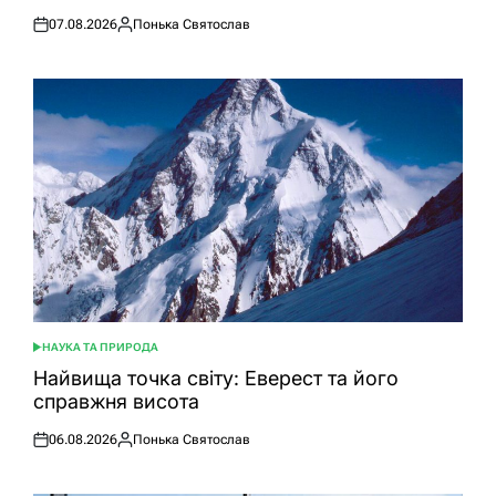
07.08.2026
Понька Святослав
Оприлюднено
Опубліковано
НАУКА ТА ПРИРОДА
ОПУБЛІКУВАТИ
У
Найвища точка світу: Еверест та його
справжня висота
06.08.2026
Понька Святослав
Оприлюднено
Опубліковано