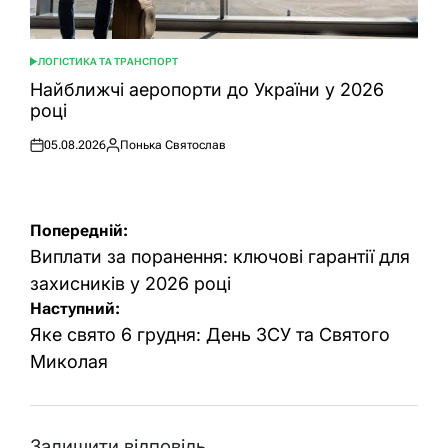
ЛОГІСТИКА ТА ТРАНСПОРТ
ОПУБЛІКУВАТИ
У
Найближчі аеропорти до України у 2026
році
05.08.2026
Понька Святослав
Оприлюднено
Опубліковано
Навігація
Попередній:
записів
Виплати за поранення: ключові гарантії для
захисників у 2026 році
Наступний:
Яке свято 6 грудня: День ЗСУ та Святого
Миколая
Залишити відповідь