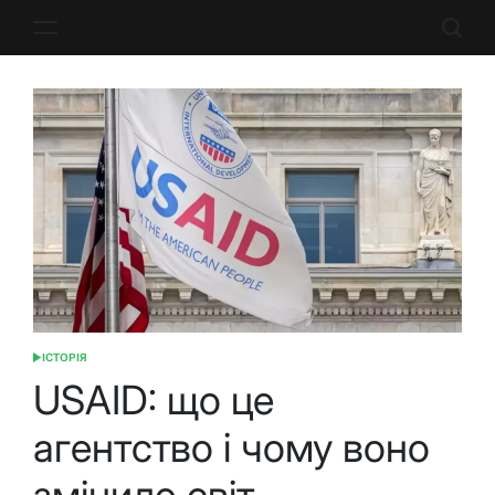
Перейти
до
вмісту
ІСТОРІЯ
ОПУБЛІКУВАТИ
У
USAID: що це
агентство і чому воно