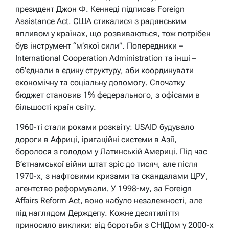
президент Джон Ф. Кеннеді підписав Foreign
Assistance Act. США стикалися з радянським
впливом у країнах, що розвиваються, тож потрібен
був інструмент “м’якої сили”. Попередники –
International Cooperation Administration та інші –
об’єднали в єдину структуру, аби координувати
економічну та соціальну допомогу. Спочатку
бюджет становив 1% федерального, з офісами в
більшості країн світу.
1960-ті стали роками розквіту: USAID будувало
дороги в Африці, іригаційні системи в Азії,
боролося з голодом у Латинській Америці. Під час
В’єтнамської війни штат зріс до тисяч, але після
1970-х, з нафтовими кризами та скандалами ЦРУ,
агентство реформували. У 1998-му, за Foreign
Affairs Reform Act, воно набуло незалежності, але
під наглядом Держдепу. Кожне десятиліття
приносило виклики: від боротьби з СНІДом у 2000-х