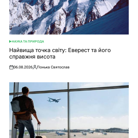
НАУКА ТА ПРИРОДА
ОПУБЛІКУВАТИ
У
Найвища точка світу: Еверест та його
справжня висота
06.08.2026
Понька Святослав
Оприлюднено
Опубліковано