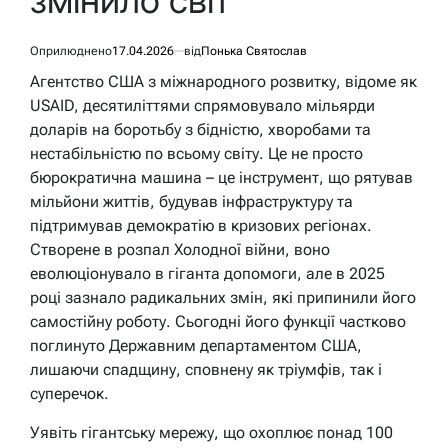
змінило світ
Оприлюднено
17.04.2026
від
Понька Святослав
Агентство США з міжнародного розвитку, відоме як
USAID, десятиліттями спрямовувало мільярди
доларів на боротьбу з бідністю, хворобами та
нестабільністю по всьому світу. Це не просто
бюрократична машина – це інструмент, що рятував
мільйони життів, будував інфраструктуру та
підтримував демократію в кризових регіонах.
Створене в розпал Холодної війни, воно
еволюціонувало в гіганта допомоги, але в 2025
році зазнало радикальних змін, які припинили його
самостійну роботу. Сьогодні його функції частково
поглинуто Державним департаментом США,
лишаючи спадщину, сповнену як тріумфів, так і
суперечок.
Уявіть гігантську мережу, що охоплює понад 100