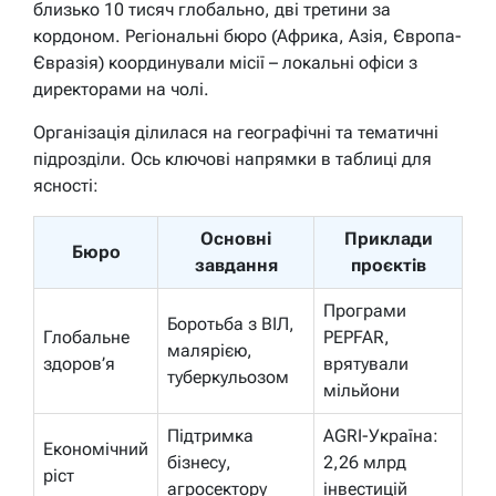
близько 10 тисяч глобально, дві третини за
кордоном. Регіональні бюро (Африка, Азія, Європа-
Євразія) координували місії – локальні офіси з
директорами на чолі.
Організація ділилася на географічні та тематичні
підрозділи. Ось ключові напрямки в таблиці для
ясності:
Основні
Приклади
Бюро
завдання
проєктів
Програми
Боротьба з ВІЛ,
Глобальне
PEPFAR,
малярією,
здоров’я
врятували
туберкульозом
мільйони
Підтримка
AGRI-Україна:
Економічний
бізнесу,
2,26 млрд
ріст
агросектору
інвестицій