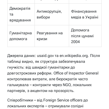
Демократія
Антикорупція,
Фінансування
та
вибори
медіа в Україні
врядування
Допомога
Гуманітарна
Реагування на
після цунамі
допомога
кризи
2004
Джерела даних: usaid.gov та en.wikipedia.org. Після
таблиці видно, як структура забезпечувала
гнучкість: від швидкої гуманітарки до
довгострокових реформ. Office of Inspector General
контролював витрати, але бюрократія часто
гальмувала – контракти через NGO, локальних
партнерів, з акцентом на прозорість.
Співробітники – від Foreign Service officers до
локальних експертів – отримували солідні