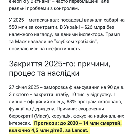
енергію у В’єтнамі” – часто перебільшені, але
реальні проблеми з контролем.
У 2025 – мегаскандал: посадовці визнали хабарі на
550 млн за контракти. В Україні – $26 млрд без
належного нагляду, за даними інспектора. Трамп
та Маск назвали це “клубком хробаків”,
посилаючись на неефективність.
Закриття 2025-го: причини,
процес та наслідки
27 січня 2025 – заморозка фінансування на 90 днів.
3 лютого – закриття штабу, 10 тис. у відпустку. 1
липня – офіційний кінець, 83% програм скасовано,
функції до Держдепу. Причини: скорочення
бюрократії (Маск), корупція, фокус на національних
інтересах.
Прогнози: до 2030 – 14 млн смертей,
включно 4,5 млн дітей, за Lancet.