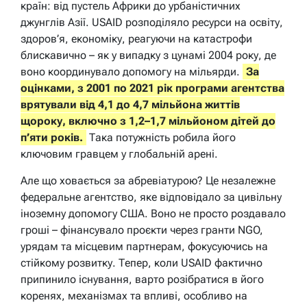
країн: від пустель Африки до урбаністичних
джунглів Азії. USAID розподіляло ресурси на освіту,
здоров’я, економіку, реагуючи на катастрофи
блискавично – як у випадку з цунамі 2004 року, де
воно координувало допомогу на мільярди.
За
оцінками, з 2001 по 2021 рік програми агентства
врятували від 4,1 до 4,7 мільйона життів
щороку, включно з 1,2–1,7 мільйоном дітей до
п’яти років.
Така потужність робила його
ключовим гравцем у глобальній арені.
Але що ховається за абревіатурою? Це незалежне
федеральне агентство, яке відповідало за цивільну
іноземну допомогу США. Воно не просто роздавало
гроші – фінансувало проєкти через гранти NGO,
урядам та місцевим партнерам, фокусуючись на
стійкому розвитку. Тепер, коли USAID фактично
припинило існування, варто розібратися в його
коренях, механізмах та впливі, особливо на