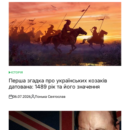
ІСТОРІЯ
ОПУБЛІКУВАТИ
У
Перша згадка про українських козаків
датована: 1489 рік та його значення
06.07.2026
Понька Святослав
Оприлюднено
Опубліковано