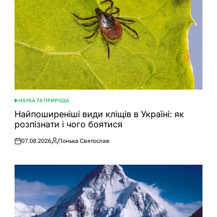
НАУКА ТА ПРИРОДА
ОПУБЛІКУВАТИ
У
Найпоширеніші види кліщів в Україні: як
розпізнати і чого боятися
07.08.2026
Понька Святослав
Оприлюднено
Опубліковано