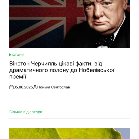
ІСТОРІЯ
ОПУБЛІКУВАТИ
У
Вінстон Черчилль цікаві факти: від
драматичного полону до Нобелівської
премії
05.06.2026
Понька Святослав
Оприлюднено
Опубліковано
Більше від автора