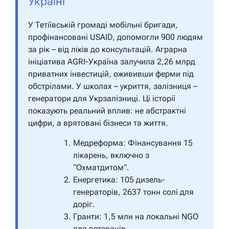
Україні
У Тетіївській громаді мобільні бригади,
профінансовані USAID, допомогли 900 людям
за рік – від ліків до консультацій. Аграрна
ініціатива AGRI-Україна залучила 2,26 млрд
приватних інвестицій, ожививши ферми під
обстрілами. У школах – укриття, залізниця –
генератори для Укрзалізниці. Ці історії
показують реальний вплив: не абстрактні
цифри, а врятовані бізнеси та життя.
Медреформа:
Фінансування 15
лікарень, включно з
“Охматдитом”.
Енергетика:
105 дизель-
генераторів, 2637 тонн солі для
доріг.
Гранти:
1,5 млн на локальні NGO
для ветеранів.