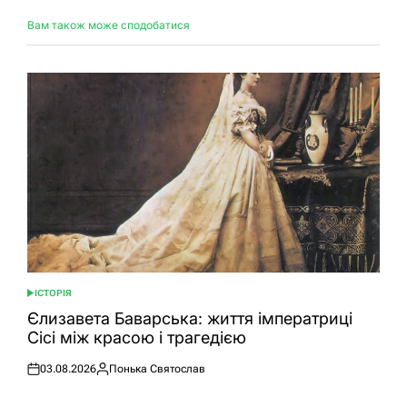
Вам також може сподобатися
ІСТОРІЯ
ОПУБЛІКУВАТИ
У
Єлизавета Баварська: життя імператриці
Сісі між красою і трагедією
03.08.2026
Понька Святослав
Оприлюднено
Опубліковано