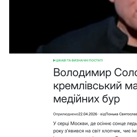
ЦІКАВІ ТА ВИЗНАЧНІ ПОСТАТІ
ОПУБЛІКУВАТИ
У
Володимир Соло
кремлівський ма
медійних бур
Оприлюднено
22.04.2026
від
Понька Святосла
У серці Москви, де осіннє сонце лед
року з’явився на світ хлопчик, чиє 