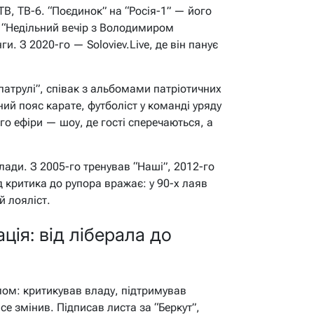
В, ТВ-6. “Поєдинок” на “Росія-1” — його
. “Недільний вечір з Володимиром
. З 2020-го — Soloviev.Live, де він панує
патрулі”, співак з альбомами патріотичних
ний пояс карате, футболіст у команді уряду
о ефіри — шоу, де гості сперечаються, а
лади. З 2005-го тренував “Наші”, 2012-го
ід критика до рупора вражає: у 90-х лаяв
й лояліст.
ія: від ліберала до
лом: критикував владу, підтримував
е змінив. Підписав листа за “Беркут”,