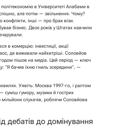
 політекономію в Університеті Алабами в
спішно, але потім — звільнення. Чому?
 конфлікти, інші — про брак візи.
бував бізнес. Двоє років у Штатах навчили
озчарували.
я в комерцію: інвестиції, акції
 хаос, де виживали найхитріші. Соловйов
годом пішов на медіа. Цей період — ключ
у: “Я бачив їхню гниль зсередини”, —
хвилях. Уявіть: Москва 1997-го, і раптом
” — суміш гумору, музики й гострих
о мільйони слухачів, роблячи Соловйова
від дебатів до домінування