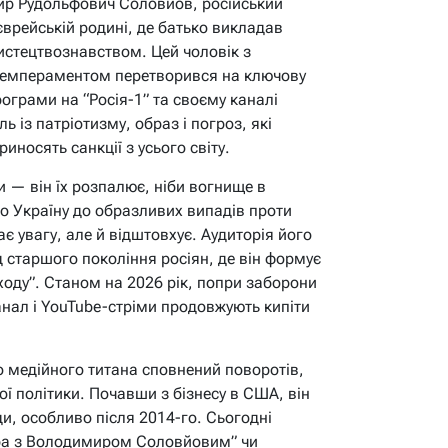
мир Рудольфович Соловйов, російський
 єврейській родині, де батько викладав
истецтвознавством. Цей чоловік з
темпераментом перетворився на ключову
рограми на “Росія-1” та своєму каналі
ль із патріотизму, образ і погроз, які
иносять санкції з усього світу.
 — він їх розпалює, ніби вогнище в
ро Україну до образливих випадів проти
ає увагу, але й відштовхує. Аудиторія його
д старшого покоління росіян, де він формує
ходу”. Станом на 2026 рік, попри заборони
канал і YouTube-стріми продовжують кипіти
о медійного титана сповнений поворотів,
ї політики. Почавши з бізнесу в США, він
и, особливо після 2014-го. Сьогодні
ра з Володимиром Соловйовим” чи