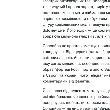
і гострих антизахідних тез. Володи
телеведучий і пропагандист, виріс у
політекономію, а мати займалася м
чарівною посмішкою та вибуховим 
фігуру кремлівських медіа, ведучи п
Soloviev.Live. Його ефіри — це коктей
збирають мільйони глядачів, але й пр
Соловйов не просто коментує новини
холодну ніч. Від ядерних фантазій п
світових лідерів, його стиль приверт
шоу сягає мільйонів, особливо сере
образ “фортеці Росія проти злого За
в Європі та Україні, його Telegram-
коментарями від фанатів.
Його шлях від студента-металурга д
які відображають еволюцію російсько
повернувся, щоб стати голосом влад
Соловйов — не лише ведучий “Вечо