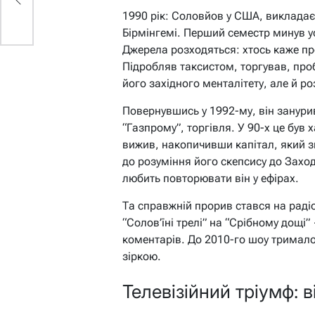
1990 рік: Соловйов у США, викладає
Бірмінгемі. Перший семестр минув у
Джерела розходяться: хтось каже про
Підробляв таксистом, торгував, про
його західного менталітету, але й р
Повернувшись у 1992-му, він зануривс
“Газпрому”, торгівля. У 90-х це був
вижив, накопичивши капітал, який з
до розуміння його скепсису до Заход
любить повторювати він у ефірах.
Та справжній прорив стався на радіо
“Солов’їні трелі” на “Срібному дощі
коментарів. До 2010-го шоу тримал
зіркою.
Телевізійний тріумф: 