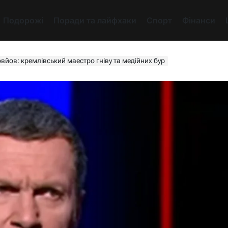
Подорожі
Поради та лайфхаки
Спорт
Фінанси
йов: кремлівський маестро гніву та медійних бур