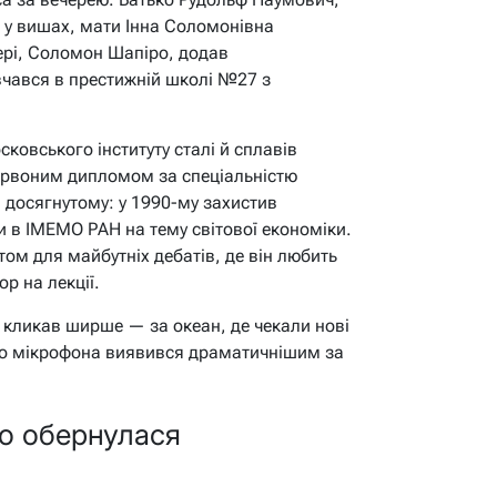
 у вишах, мати Інна Соломонівна
ері, Соломон Шапіро, додав
вчався в престижній школі №27 з
ковського інституту сталі й сплавів
 червоним дипломом за спеціальністю
 досягнутому: у 1990-му захистив
и в ІМЕМО РАН на тему світової економіки.
ом для майбутніх дебатів, де він любить
ор на лекції.
т кликав ширше — за океан, де чекали нові
 до мікрофона виявився драматичнішим за
о обернулася