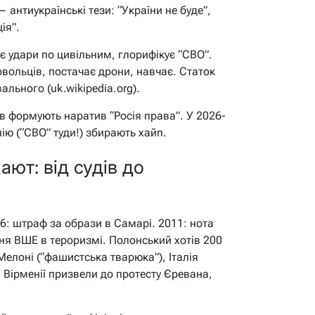
антиукраїнські тези: “України не буде”,
ія”.
 удари по цивільним, глорифікує “СВО”.
ольців, постачає дрони, навчає. Статок
льного (uk.wikipedia.org).
в формують наратив “Росія права”. У 2026-
ію (“СВО” туди!) збирають хайп.
ют: від судів до
6: штраф за образи в Самарі. 2011: нота
ня ВШЕ в тероризмі. Полонський хотів 200
Мелоні (“фашистська тварюка”), Італія
 Вірменії призвели до протесту Єревана,