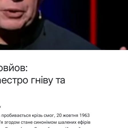
вйов:
естро гніву та
в
ь пробивається крізь смог, 20 жовтня 1963
ім’я згодом стане синонімом шалених ефірів