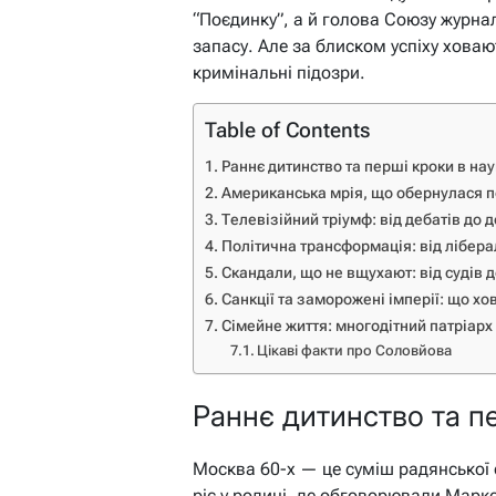
“Поєдинку”, а й голова Союзу журналі
запасу. Але за блиском успіху ховаю
кримінальні підозри.
Table of Contents
Раннє дитинство та перші кроки в нау
Американська мрія, що обернулася 
Телевізійний тріумф: від дебатів до 
Політична трансформація: від лібера
Скандали, що не вщухают: від судів 
Санкції та заморожені імперії: що хо
Сімейне життя: многодітний патріарх
Цікаві факти про Соловйова
Раннє дитинство та пе
Москва 60-х — це суміш радянської 
ріс у родині, де обговорювали Марк