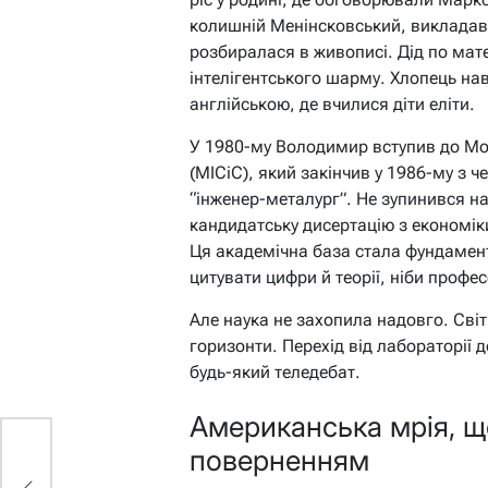
колишній Менінсковський, викладав
розбиралася в живописі. Дід по мат
інтелігентського шарму. Хлопець на
англійською, де вчилися діти еліти.
У 1980-му Володимир вступив до Мос
(МІСіС), який закінчив у 1986-му з
“інженер-металург”. Не зупинився на
кандидатську дисертацію з економік
Ця академічна база стала фундамент
цитувати цифри й теорії, ніби профес
Але наука не захопила надовго. Сві
горизонти. Перехід від лабораторії
будь-який теледебат.
Американська мрія, щ
поверненням