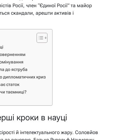
стів Росії, член “Єдиної Росії” та майор
ться скандали, арешти активів і
ці
поверненням
домінування
ла до яструба
до дипломатичних криз
ває статок
 чи таємниці?
рші кроки в науці
сірості й інтелектуального жару. Соловйов
са за вечерею. Батько Рудольф Наумович,