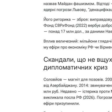
назвав Майдан фашизмом. Відтоді — 
ядерні погрози Львову, “денацифікац
Його риторика — зброя: виправдовує
Фонд СВРхФонд (2022) вербує добров
— понад 17 млн дол., за даними Нава
Вплив величезний: мільйони глядачі
му ефіри про економіку РФ чи Вірмен
Скандали, що не вщуха
дипломатичних криз
Соловйов — магніт для позовів. 200
від Азербайджану. 2014: звинувачен
млн руб. Недавно — істерика проти 
викликала посла РФ (2026). Погрози
ефіри призупинили.