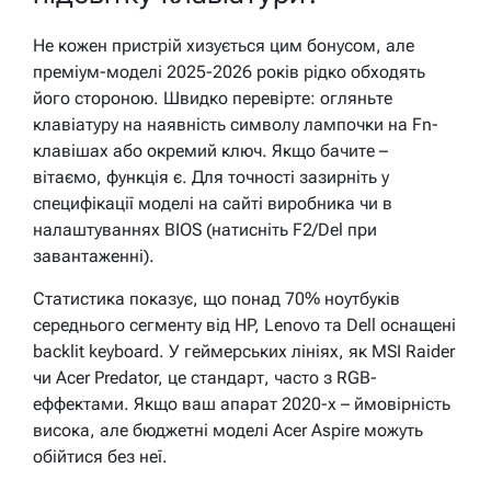
Не кожен пристрій хизується цим бонусом, але
преміум-моделі 2025-2026 років рідко обходять
його стороною. Швидко перевірте: огляньте
клавіатуру на наявність символу лампочки на Fn-
клавішах або окремий ключ. Якщо бачите –
вітаємо, функція є. Для точності зазирніть у
специфікації моделі на сайті виробника чи в
налаштуваннях BIOS (натисніть F2/Del при
завантаженні).
Статистика показує, що понад 70% ноутбуків
середнього сегменту від HP, Lenovo та Dell оснащені
backlit keyboard. У геймерських лініях, як MSI Raider
чи Acer Predator, це стандарт, часто з RGB-
еффектами. Якщо ваш апарат 2020-х – ймовірність
висока, але бюджетні моделі Acer Aspire можуть
обійтися без неї.