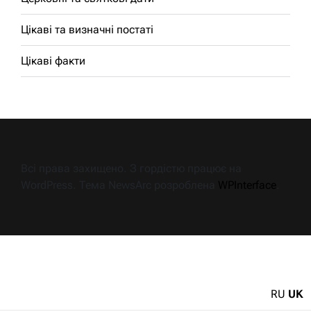
Цікаві та визначні постаті
Цікаві факти
Всі права захищено. З гордістю працює на
WordPress. Тема NewsArc розроблена
WPInterface
.
RU
UK