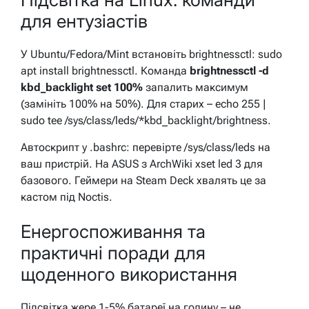
для ентузіастів
У Ubuntu/Fedora/Mint встановіть brightnessctl: sudo
apt install brightnessctl. Команда
brightnessctl -d
kbd_backlight set 100%
запалить максимум
(замініть 100% на 50%). Для старих – echo 255 |
sudo tee /sys/class/leds/*kbd_backlight/brightness.
Автоскрипт у .bashrc: перевірте /sys/class/leds на
ваш пристрій. На ASUS з ArchWiki xset led 3 для
базового. Геймери на Steam Deck хвалять це за
кастом під Noctis.
Енергоспоживання та
практичні поради для
щоденного використання
Підсвітка жере 1-5% батареї на годину – не