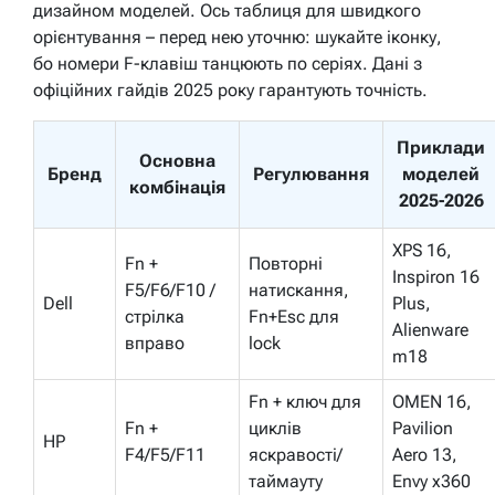
дизайном моделей. Ось таблиця для швидкого
орієнтування – перед нею уточню: шукайте іконку,
бо номери F-клавіш танцюють по серіях. Дані з
офіційних гайдів 2025 року гарантують точність.
Приклади
Основна
Бренд
Регулювання
моделей
комбінація
2025-2026
XPS 16,
Fn +
Повторні
Inspiron 16
F5/F6/F10 /
натискання,
Dell
Plus,
стрілка
Fn+Esc для
Alienware
вправо
lock
m18
Fn + ключ для
OMEN 16,
Fn +
циклів
Pavilion
HP
F4/F5/F11
яскравості/
Aero 13,
таймауту
Envy x360