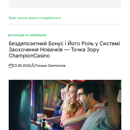
Вам також може сподобатися
ПОРАДИ ТА ЛАЙФХАКИ
ОПУБЛІКУВАТИ
У
Бездепозитний Бонус і Його Роль у Системі
Заохочення Новачків — Точка Зору
ChampionCasino
23.06.2026
Понька Святослав
Оприлюднено
Опубліковано