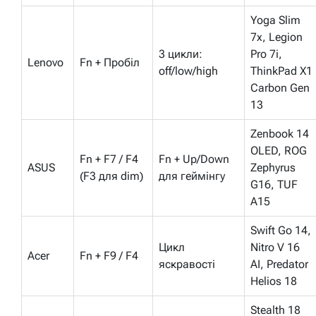
Yoga Slim
7x, Legion
3 цикли:
Pro 7i,
Lenovo
Fn + Пробіл
off/low/high
ThinkPad X1
Carbon Gen
13
Zenbook 14
OLED, ROG
Fn + F7 / F4
Fn + Up/Down
ASUS
Zephyrus
(F3 для dim)
для геймінгу
G16, TUF
A15
Swift Go 14,
Цикл
Nitro V 16
Acer
Fn + F9 / F4
яскравості
AI, Predator
Helios 18
Stealth 18