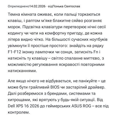
Оприлюднено
14.02.2026
від
Понька Святослав
Темна кімната оживає, коли пальці торкаються
клавіш, і раптом м’яке блакитне сяйво розганяє
морок. Підсвітка клавіатури перетворює нічні сесії
кодингу чи чати на комфортну пригоду, де кожна
літера видно чітко. На більшості сучасних ноутбуків
увімкнути її простіше простого: знайдіть на рядку
F1-F12 іконку лампочки чи сонця, затисніть Fn і
натисніть ту клавішу – світло спалахне миттєво, з
можливістю регулювання яскравості повторними
натисканнями.
Але якщо нічого не відбувається, не панікуйте – це
може бути грайливий BIOS чи застарілий драйвер.
Далі розберемося з брендами, системами та
хитрощами, які врятують у будь-якій ситуації. Від
Dell XPS 16 2026 до геймерських ASUS ROG – все під
контролем.