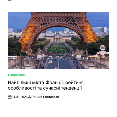
Оприлюднено
Опубліковано
ПОДОРОЖІ
ОПУБЛІКУВАТИ
У
Найбільші міста Франції: рейтинг,
особливості та сучасні тенденції
04.08.2026
Понька Святослав
Оприлюднено
Опубліковано