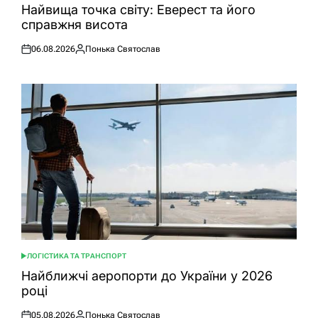
У
Найвища точка світу: Еверест та його
справжня висота
06.08.2026
Понька Святослав
Оприлюднено
Опубліковано
ЛОГІСТИКА ТА ТРАНСПОРТ
ОПУБЛІКУВАТИ
У
Найближчі аеропорти до України у 2026
році
05.08.2026
Понька Святослав