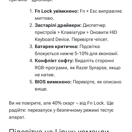
Fn Lock увімкнено:
Fn + Esc виправляє
миттєво.
Застарілі драйвери:
Диспетчер
пристроїв > Клавіатури > Оновити HID
Keyboard Device. Перевірте чіпсет.
Батарея критична:
Підсвітка
блокується нижче 5-10% для економії.
Конфлікт софту:
Видаліть сторонні
RGB-програми, як Razer Synapse, якщо
не натив.
BIOS вимкнено:
Перевірте, як описано
вище.
Ви не повірите, але 40% скарг – від Fn Lock. Ще
радійте: перезапуск у безпечному режимі тестує
апарат.
Підсвітка на Linux: команди