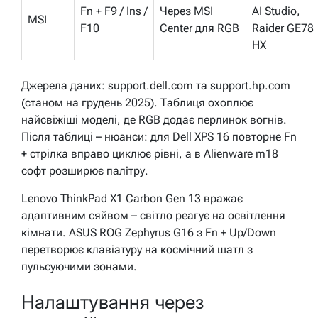
Fn + F9 / Ins /
Через MSI
AI Studio,
MSI
F10
Center для RGB
Raider GE78
HX
Джерела даних: support.dell.com та support.hp.com
(станом на грудень 2025). Таблиця охоплює
найсвіжіші моделі, де RGB додає перлинок вогнів.
Після таблиці – нюанси: для Dell XPS 16 повторне Fn
+ стрілка вправо циклює рівні, а в Alienware m18
софт розширює палітру.
Lenovo ThinkPad X1 Carbon Gen 13 вражає
адаптивним сяйвом – світло реагує на освітлення
кімнати. ASUS ROG Zephyrus G16 з Fn + Up/Down
перетворює клавіатуру на космічний шатл з
пульсуючими зонами.
Налаштування через