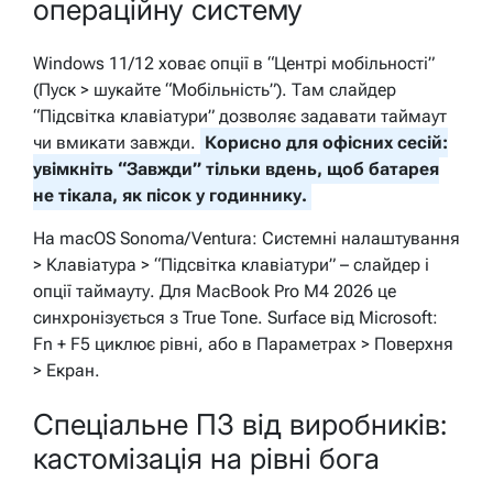
операційну систему
Windows 11/12 ховає опції в “Центрі мобільності”
(Пуск > шукайте “Мобільність”). Там слайдер
“Підсвітка клавіатури” дозволяє задавати таймаут
чи вмикати завжди.
Корисно для офісних сесій:
увімкніть “Завжди” тільки вдень, щоб батарея
не тікала, як пісок у годиннику.
На macOS Sonoma/Ventura: Системні налаштування
> Клавіатура > “Підсвітка клавіатури” – слайдер і
опції таймауту. Для MacBook Pro M4 2026 це
синхронізується з True Tone. Surface від Microsoft:
Fn + F5 циклює рівні, або в Параметрах > Поверхня
> Екран.
Спеціальне ПЗ від виробників:
кастомізація на рівні бога