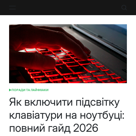
Перейти
до
вмісту
ПОРАДИ ТА ЛАЙФХАКИ
ОПУБЛІКУВАТИ
У
Як включити підсвітку
клавіатури на ноутбуці:
повний гайд 2026