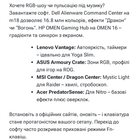
Хочете RGB-шоу чи пульсацію під музику?
Завантажте софт. Dell Alienware Command Center на
m18 дозволяє 16.8 млн кольорів, ефекти “Дракон”
чи “Вогонь”. HP OMEN Gaming Hub на OMEN 16 –
градієнти та синхрон з екраном.
Lenovo Vantage:
Автояркість, таймери
– ідеально для Yoga Slim.
ASUS Armoury Crate:
Зони RGB, профілі
для ігор на ROG.
MSI Center / Dragon Center:
Mystic Light
для Raider – хвилі, стробоскоп.
Acer PredatorSense:
Для Nitro – базові
ефекти плюс оверклок.
Встановіть з офіційних сайтів, оновіть – і клавіатура
стане протагоністом вашого сетапу. Перехід до
софту часто розкриває приховані режими Fn-
клавіш.