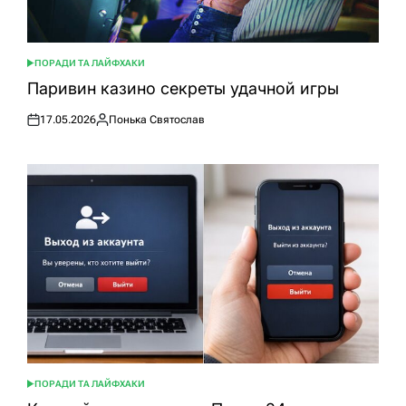
ПОРАДИ ТА ЛАЙФХАКИ
ОПУБЛІКУВАТИ
У
Паривин казино секреты удачной игры
17.05.2026
Понька Святослав
Оприлюднено
Опубліковано
ПОРАДИ ТА ЛАЙФХАКИ
ОПУБЛІКУВАТИ
У