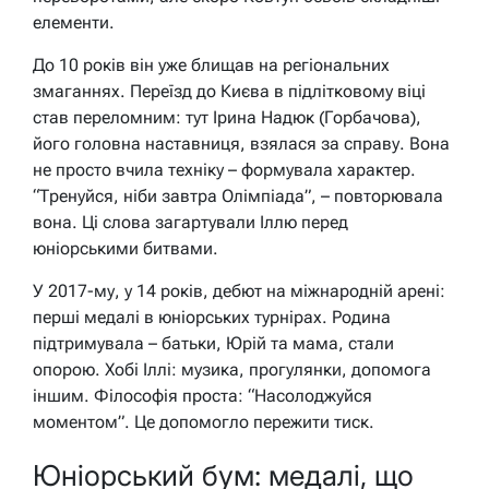
елементи.
До 10 років він уже блищав на регіональних
змаганнях. Переїзд до Києва в підлітковому віці
став переломним: тут Ірина Надюк (Горбачова),
його головна наставниця, взялася за справу. Вона
не просто вчила техніку – формувала характер.
“Тренуйся, ніби завтра Олімпіада”, – повторювала
вона. Ці слова загартували Іллю перед
юніорськими битвами.
У 2017-му, у 14 років, дебют на міжнародній арені:
перші медалі в юніорських турнірах. Родина
підтримувала – батьки, Юрій та мама, стали
опорою. Хобі Іллі: музика, прогулянки, допомога
іншим. Філософія проста: “Насолоджуйся
моментом”. Це допомогло пережити тиск.
Юніорський бум: медалі, що