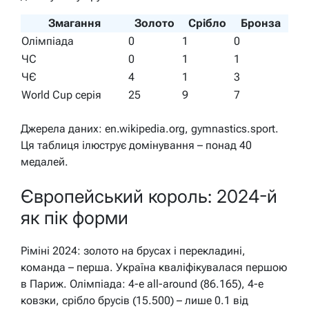
Змагання
Золото
Срібло
Бронза
Олімпіада
0
1
0
ЧС
0
1
1
ЧЄ
4
1
3
World Cup серія
25
9
7
Джерела даних: en.wikipedia.org, gymnastics.sport.
Ця таблиця ілюструє домінування – понад 40
медалей.
Європейський король: 2024-й
як пік форми
Ріміні 2024: золото на брусах і перекладині,
команда – перша. Україна кваліфікувалася першою
в Париж. Олімпіада: 4-е all-around (86.165), 4-е
ковзки, срібло брусів (15.500) – лише 0.1 від