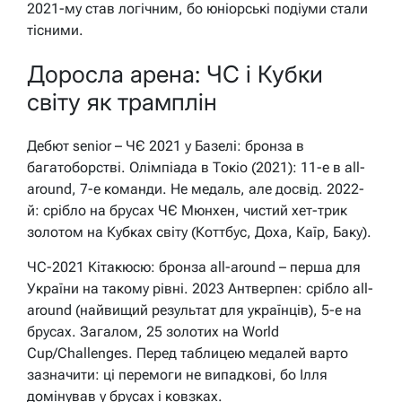
2021-му став логічним, бо юніорські подіуми стали
тісними.
Доросла арена: ЧС і Кубки
світу як трамплін
Дебют senior – ЧЄ 2021 у Базелі: бронза в
багатоборстві. Олімпіада в Токіо (2021): 11-е в all-
around, 7-е команди. Не медаль, але досвід. 2022-
й: срібло на брусах ЧЄ Мюнхен, чистий хет-трик
золотом на Кубках світу (Коттбус, Доха, Каїр, Баку).
ЧС-2021 Кітакюсю: бронза all-around – перша для
України на такому рівні. 2023 Антверпен: срібло all-
around (найвищий результат для українців), 5-е на
брусах. Загалом, 25 золотих на World
Cup/Challenges. Перед таблицею медалей варто
зазначити: ці перемоги не випадкові, бо Ілля
домінував у брусах і ковзках.