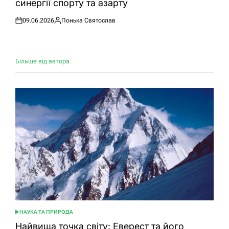
синергії спорту та азарту
09.06.2026
Понька Святослав
Оприлюднено
Опубліковано
Більше від автора
НАУКА ТА ПРИРОДА
ОПУБЛІКУВАТИ
У
Найвища точка світу: Еверест та його