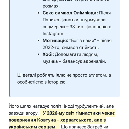
розмах.
Секс-символ Олімпіади:
Після
Парижа фанатки штурмували
соцмережі – 38 тис. фоловерів в
Instagram.
Мотивація:
“Бог з нами” – після
2022-го, символ стійкості.
Хобі:
Допомагати людям,
музика – балансує адреналін.
Ці деталі роблять Іллю не просто атлетом, а
особистістю з історією.
Його шлях нагадує політ: іноді турбулентний, але
завжди вгору.
У 2026-му світ гімнастики чекає
повернення Ковтуна – хорватського, але з
українським серцем.
Що принесе Загреб чи