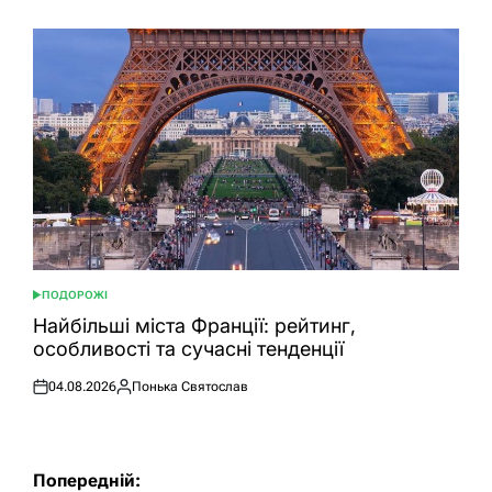
ПОДОРОЖІ
ОПУБЛІКУВАТИ
У
Найбільші міста Франції: рейтинг,
особливості та сучасні тенденції
04.08.2026
Понька Святослав
Оприлюднено
Опубліковано
Навігація
Попередній: