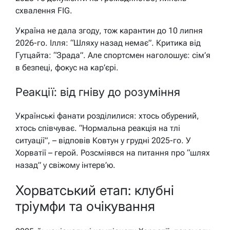
схвалення FIG.
Україна не дала згоду, тож карантин до 10 липня
2026-го. Ілля: “Шляху назад немає”. Критика від
Гутцайта: “Зрада”. Але спортсмен наголошує: сім’я
в безпеці, фокус на кар’єрі.
Реакції: від гніву до розуміння
Українські фанати розділилися: хтось обурений,
хтось співчуває. “Нормальна реакція на тлі
ситуації”, – відповів Ковтун у грудні 2025-го. У
Хорватії – герой. Розсміявся на питання про “шлях
назад” у свіжому інтерв’ю.
Хорватський етап: клубні
тріумфи та очікування