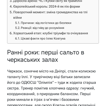
Доросла арена: ЧС і Кубки світу як трамплін
Європейський король: 2024-й як пік форми
Поворотний момент: зміна громадянства на тлі
війни
Причини: від логістики до безпеки
Реакції: від гніву до розуміння
Хорватський етап: клубні тріумфи та очікування
Цікаві факти про Іллю Ковтуна
Ранні роки: перші сальто в
черкаських залах
Черкаси, сонячне місто на Дніпрі, стали колискою
таланту Іллі. У трирічному віці батьки записали
його до ОДЮСШ “Олімпія” – туди ж ходила старша
сестра. Тренер помітив хлопчика одразу: гнучкий,
координований, з природним балансом. Перші
роки минали в іграх з м’ячем і базовими
переворотами, але скоро Ковтун освоїв складніші