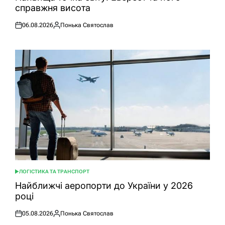
справжня висота
06.08.2026
Понька Святослав
Оприлюднено
Опубліковано
ЛОГІСТИКА ТА ТРАНСПОРТ
ОПУБЛІКУВАТИ
У
Найближчі аеропорти до України у 2026
році
05.08.2026
Понька Святослав
Оприлюднено
Опубліковано