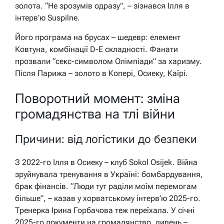
золота. “Не зрозумів одразу”, – зізнався Ілля в
інтерв’ю Suspilne.
Його програма на брусах – шедевр: елемент
Ковтуна, комбінації D-E складності. Фанати
прозвали “секс-символом Олімпіади” за харизму.
Після Парижа – золото в Копері, Осиеку, Каїрі.
Поворотний момент: зміна
громадянства на тлі війни
Причини: від логістики до безпеки
З 2022-го Ілля в Осиеку – клуб Sokol Osijek. Війна
зруйнувала тренування в Україні: бомбардування,
брак фінансів. “Люди тут раділи моїм перемогам
більше”, – казав у хорватському інтерв’ю 2025-го.
Тренерка Ірина Горбачова теж переїхала. У січні
2025-го документи на громадянство, липень –