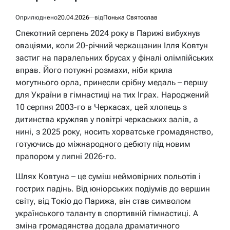
Оприлюднено
20.04.2026
від
Понька Святослав
Спекотний серпень 2024 року в Парижі вибухнув
оваціями, коли 20-річний черкащанин Ілля Ковтун
застиг на паралельних брусах у фіналі олімпійських
вправ. Його потужні розмахи, ніби крила
могутнього орла, принесли срібну медаль – першу
для України в гімнастиці на тих Іграх. Народжений
10 серпня 2003-го в Черкасах, цей хлопець з
дитинства кружляв у повітрі черкаських залів, а
нині, з 2025 року, носить хорватське громадянство,
готуючись до міжнародного дебюту під новим
прапором у липні 2026-го.
Шлях Ковтуна – це суміш неймовірних польотів і
гострих падінь. Від юніорських подіумів до вершин
світу, від Токіо до Парижа, він став символом
українського таланту в спортивній гімнастиці. А
зміна громадянства додала драматичного