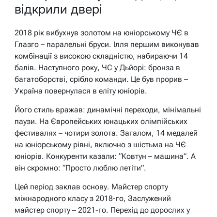
відкрили двері
2018 рік вибухнув золотом на юніорському ЧЄ в
Глазго – паралельні бруси. Ілля першим виконував
комбінації з високою складністю, набираючи 14
балів. Наступного року, ЧС у Дьйорі: бронза в
багатоборстві, срібло команди. Це був прорив –
Україна повернулася в еліту юніорів.
Його стиль вражав: динамічні переходи, мінімальні
паузи. На Європейських юнацьких олімпійських
фестивалях – чотири золота. Загалом, 14 медалей
на юніорському рівні, включно з шістьма на ЧЄ
юніорів. Конкуренти казали: “Ковтун – машина”. А
він скромно: “Просто люблю летіти”.
Цей період заклав основу. Майстер спорту
міжнародного класу з 2018-го, Заслужений
майстер спорту – 2021-го. Перехід до дорослих у