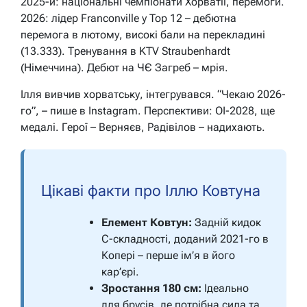
2025-й: національні чемпіонати Хорватії, перемоги.
2026: лідер Franconville у Top 12 – дебютна
перемога в лютому, високі бали на перекладині
(13.333). Тренування в KTV Straubenhardt
(Німеччина). Дебют на ЧЄ Загреб – мрія.
Ілля вивчив хорватську, інтегрувався. “Чекаю 2026-
го”, – пише в Instagram. Перспективи: ОІ-2028, ще
медалі. Герої – Верняєв, Радівілов – надихають.
Цікаві факти про Іллю Ковтуна
Елемент Ковтун:
Задній кидок
C-складності, доданий 2021-го в
Копері – перше ім’я в його
кар’єрі.
Зростання 180 см:
Ідеально
для брусів, де потрібна сила та