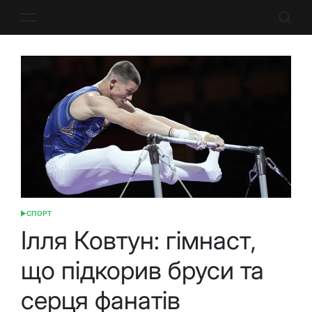
Перейти
до
вмісту
СПОРТ
ОПУБЛІКУВАТИ
У
Ілля Ковтун: гімнаст,
що підкорив бруси та
серця фанатів