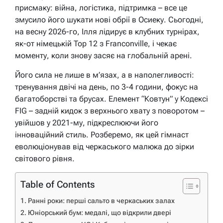
присмаку: війна, логістика, підтримка – все це
змусило його шукати нові обрії в Осиеку. Сьогодні,
на весну 2026-го, Ілля лідирує в клубних турнірах,
як-от німецькій Top 12 з Franconville, і чекає
моменту, коли знову засяє на глобальній арені.
Його сила не лише в м’язах, а в наполегливості:
тренування двічі на день, по 3-4 години, фокус на
багатоборстві та брусах. Елемент “Ковтун” у Кодексі
FIG – задній кидок з верхнього хвату з поворотом –
увійшов у 2021-му, підкреслюючи його
інноваційний стиль. Розберемо, як цей гімнаст
еволюціонував від черкаського малюка до зірки
світового рівня.
Table of Contents
Ранні роки: перші сальто в черкаських залах
Юніорський бум: медалі, що відкрили двері