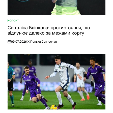
СПОРТ
ОПУБЛІКУВАТИ
У
Світоліна Блінкова: протистояння, що
відлунює далеко за межами корту
09.07.2026
Понька Святослав
Оприлюднено
Опубліковано